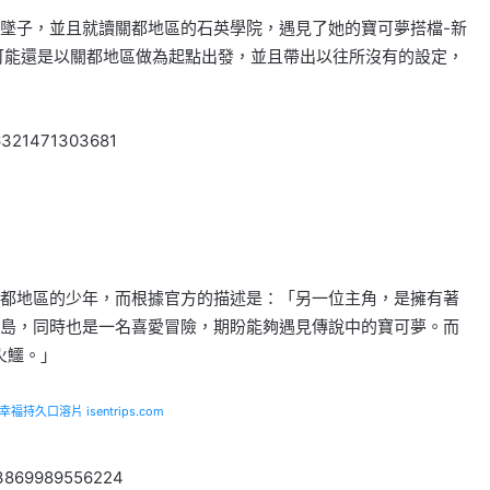
墜子，並且就讀關都地區的石英學院，遇見了她的寶可夢搭檔-新
可能還是以關都地區做為起點出發，並且帶出以往所沒有的設定，
16321471303681
都地區的少年，而根據官方的描述是：「另一位主角，是擁有著
島，同時也是一名喜愛冒險，期盼能夠遇見傳說中的寶可夢。而
火鱷。」
福持久口溶片 isentrips.com
523869989556224