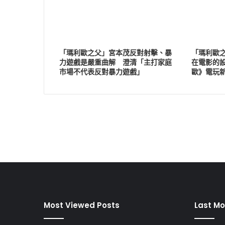
「瑪利歐之父」宮本茂反對射擊、暴
「瑪利歐
力遊戲是嚴重曲解 澄清「主打家庭
在電影的
市場不代表反對暴力遊戲」
歐》電玩
Most Viewed Posts
Last Mo