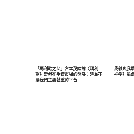
「瑪利歐之父」宮本茂談論《瑪利
我雜魚我驕
歐》遊戲在手遊市場的發展：這並不
神拳》雜
是我們主要著重的平台