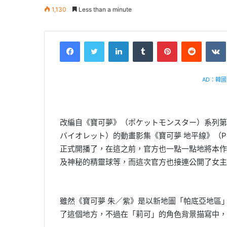
1,130
Less than a minute
Facebook
Twitter
LinkedIn
Tumblr
Pinterest
Reddit
AD：韓國幸
改編自《寶可夢》（ポケットモンスター）系列第
バイオレット）的動畫影集《寶可夢 地平線》（Poké
正式開播了，在這之前，官方也一點一點地將本作
及神秘的精靈球等，而這次官方也接連公開了女主
雖然《寶可夢 朱／紫》是以新地圖「帕底亞地區
了這個地方，不過在「莉可」的角色背景描寫中，