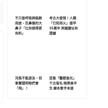
不只是呼吸與裝飾
考古大發現！人類
用途，巨鼻猴的大
「已知用火」提早
鼻子「比你想得更
35萬年 英國遺址有
有料」
證據
河馬不能游泳，但
匡衡「鑿壁偷光」
事實證明牠們會
千古留名 暗黑後半
「飛」！
生 課本隻字未提