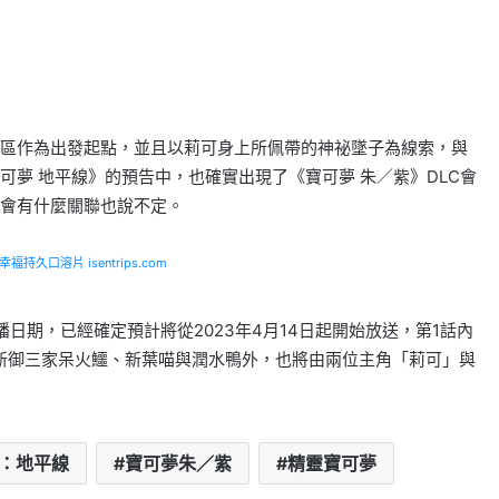
區作為出發起點，並且以莉可身上所佩帶的神祕墜子為線索，與
夢 地平線》的預告中，也確實出現了《寶可夢 朱／紫》DLC會
會有什麼關聯也說不定。
福持久口溶片 isentrips.com
日期，已經確定預計將從2023年4月14日起開始放送，第1話內
新御三家呆火鱷、新葉喵與潤水鴨外，也將由兩位主角「莉可」與
：地平線
寶可夢朱／紫
精靈寶可夢