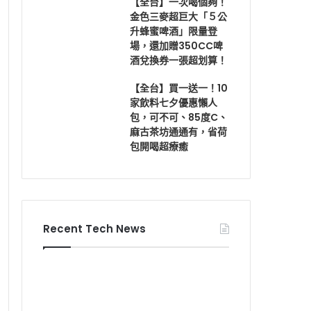
【全台】一次喝個夠！
金色三麥超巨大「５公
升蜂蜜啤酒」限量登
場，還加贈350CC啤
酒兌換券一張超划算！
【全台】買一送一！10
家飲料七夕優惠懶人
包，可不可、85度C、
麻古茶坊通通有，省荷
包開喝超療癒
Recent Tech News