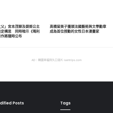
之父」宮本茂聊及碧姬公主
高橋留美子獲頒法國藝術與文學勳章
設定構思 同時暗示《瑪利
成為首位授勳的女性日本漫畫家
新作將隨時公布
AD：韓國幸福持久口溶片 isentrips.com
dified Posts
Tags