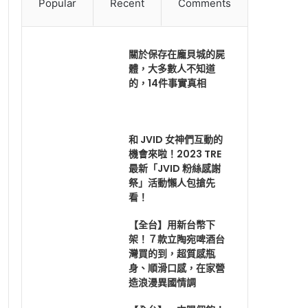
Popular
Recent
Comments
關於保存在龐貝城的屍
體，大多數人不知道
的，14件事實真相
和 JVID 女神們互動的
機會來啦！2023 TRE
最新「JVID 粉絲感謝
祭」活動懶人包搶先
看！
【全台】用新台幣下
架！７款立陶宛啤酒台
灣買的到，超質感瓶
身、順滑口感，在家營
造浪漫異國情調