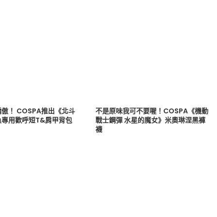
傲！ COSPA推出《北斗
不是原味我可不要喔！COSPA《機動
魚專用歡呼短T&肩甲背包
戰士鋼彈 水星的魔女》米奧琳涅黑褲
襪