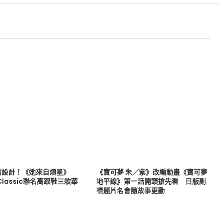
的設計！《她來自煩星》
《寶可夢 朱／紫》改編動畫《寶可夢
 Classic聯名高跟鞋三款華
地平線》第一話開頭搶先看 日版副
標題片名會隨故事更動