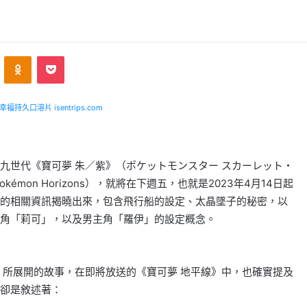
VKontakte
Odnoklassniki
Pocket
福持久口溶片 isentrips.com
九世代《寶可夢 朱／紫》（ポケットモンスター スカーレット・
mon Horizons），就將在下週五，也就是2023年4月14日起
的相關資訊揭曉出來，包含飛行船的設定、太晶墜子的秘密，以
角「莉可」，以及男主角「羅伊」的設定概念。
」所展開的故事，在即將放送的《寶可夢 地平線》中，也確實提及
卻是敘述著：