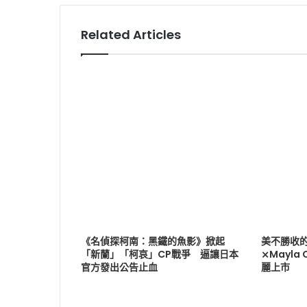
Related Articles
《名偵探柯南：黑鐵的魚影》掀起
美不勝收
「新蘭」「柯哀」CP戰爭 逼讓日本
⨯Mayla
官方發出公告止血
麗上市