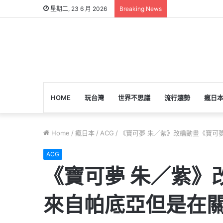
星期二, 23 6 月 2026
Breaking News
HOME
玩台灣
世界不思議
流行趨勢
瘋日
Home
/
瘋日本
/
ACG
/
《寶可夢 朱／紫》改編動畫《寶可
ACG
《寶可夢 朱／紫
來自帕底亞但是在關