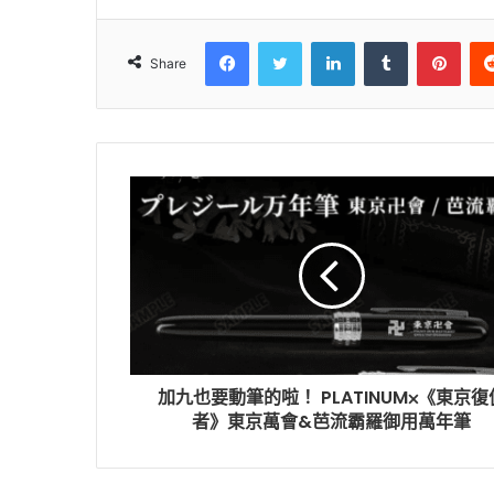
Facebook
Twitter
LinkedIn
Tumblr
Pint
Share
加九也要動筆的啦！ PLATINUM⨉《東京復
者》東京萬會&芭流霸羅御用萬年筆