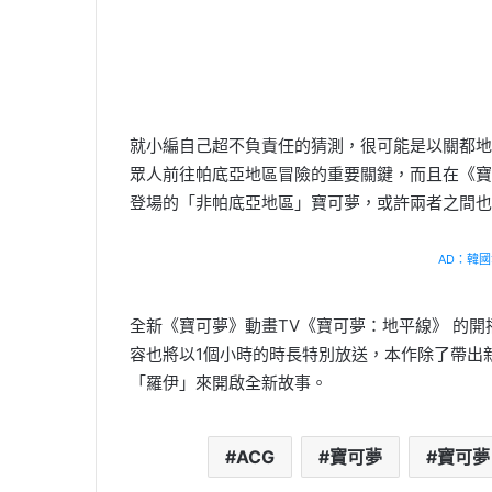
就小編自己超不負責任的猜測，很可能是以關都地
眾人前往帕底亞地區冒險的重要關鍵，而且在《寶可
登場的「非帕底亞地區」寶可夢，或許兩者之間也
AD：韓國幸
全新《寶可夢》動畫TV《寶可夢：地平線》 的開播
容也將以1個小時的時長特別放送，本作除了帶出
「羅伊」來開啟全新故事。
ACG
寶可夢
寶可夢