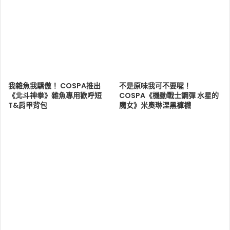
我雜魚我驕傲！ COSPA推出
不是原味我可不要喔！
《北斗神拳》雜魚專用歡呼短
COSPA《機動戰士鋼彈 水星的
T&肩甲背包
魔女》米奧琳涅黑褲襪