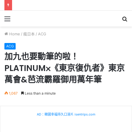
Menu
S
fo
Home
/
瘋日本
/
ACG
ACG
加九也要動筆的啦！
PLATINUM⨉《東京復仇者》東京
萬會&芭流霸羅御用萬年筆
1,067
Less than a minute
AD：韓國幸福持久口溶片 isentrips.com