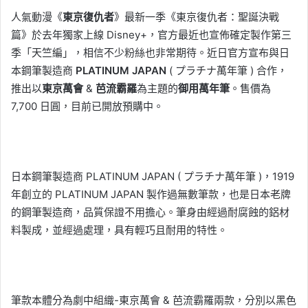
人氣動漫《
東京復仇者
》最新一季《東京復仇者：聖誕決戰
篇》於去年獨家上線 Disney+，官方最近也宣佈確定製作第三
季「天竺編」，相信不少粉絲也非常期待。近日官方宣布與日
本鋼筆製造商
PLATINUM JAPAN
( プラチナ萬年筆 ) 合作，
推出以
東京萬會
&
芭流霸羅
為主題的
御用萬年筆
。售價為
7,700 日圓，目前已開放預購中。
日本鋼筆製造商 PLATINUM JAPAN ( プラチナ萬年筆 )，1919
年創立的 PLATINUM JAPAN 製作過無數筆款，也是日本老牌
的鋼筆製造商，品質保證不用擔心。筆身由經過耐腐蝕的鋁材
料製成，並經過處理，具有輕巧且耐用的特性。
筆款本體分為劇中組織-東京萬會 & 芭流霸羅兩款，分別以黑色