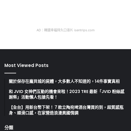
AD：韓國幸福持久口溶片 isentrips.com
Most Viewed Posts
關於保存在龐貝城的屍體，大多數人不知道的，14件事實真相
和 JVID 女神們互動的機會來啦！2023 TRE 最新「JVID 粉絲感
謝祭」活動懶人包搶先看！
【全台】用新台幣下架！７款立陶宛啤酒台灣買的到，超質感瓶
身、順滑口感，在家營造浪漫異國情調
分類