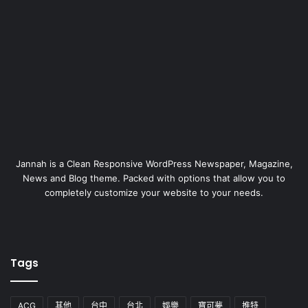
Jannah is a Clean Responsive WordPress Newspaper, Magazine,
News and Blog theme. Packed with options that allow you to
completely customize your website to your needs.
Tags
ACG
其他
台中
台北
娛樂
寶可夢
推特