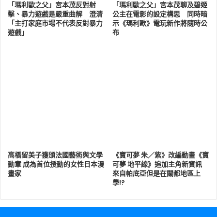
「瑪利歐之父」宮本茂反對射
「瑪利歐之父」宮本茂聊及碧姬
擊、暴力遊戲是嚴重曲解 澄清
公主在電影的設定構思 同時暗
「主打家庭市場不代表反對暴力
示《瑪利歐》電玩新作將隨時公
遊戲」
布
高橋留美子獲頒法國藝術與文學
《寶可夢 朱／紫》改編動畫《寶
勳章 成為首位授勳的女性日本漫
可夢 地平線》追加主角新資訊
畫家
來自帕底亞但是在關都地區上
學!?