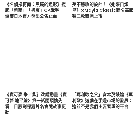
《名偵探柯南：黑鐵的魚影》掀
美不勝收的設計！《她來自煩
起「新蘭」「柯哀」CP戰爭
星》⨯Mayla Classic聯名高跟
逼讓日本官方發出公告止血
鞋三款華麗上市
《寶可夢 朱／紫》改編動畫《寶
「瑪利歐之父」宮本茂談論《瑪
可夢 地平線》第一話開頭搶先
利歐》遊戲在手遊市場的發展：
看 日版副標題片名會隨故事更
這並不是我們主要著重的平台
動