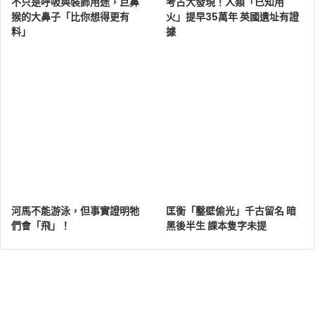
不只是呼吸與裝飾用途，巨鼻
考古大發現！人類「已知用
猴的大鼻子「比你想得更有
火」提早35萬年 英國遺址有證
料」
據
河馬不能游泳，但事實證明牠
匡衡「鑿壁偷光」千古留名 暗
們會「飛」！
黑後半生 課本隻字未提