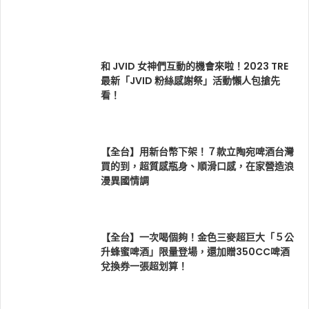
和 JVID 女神們互動的機會來啦！2023 TRE
最新「JVID 粉絲感謝祭」活動懶人包搶先
看！
【全台】用新台幣下架！７款立陶宛啤酒台灣
買的到，超質感瓶身、順滑口感，在家營造浪
漫異國情調
【全台】一次喝個夠！金色三麥超巨大「５公
升蜂蜜啤酒」限量登場，還加贈350CC啤酒
兌換券一張超划算！