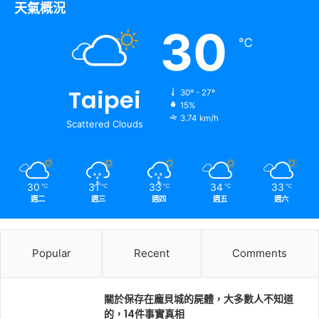
天氣概況
30
℃
Taipei
30º - 27º
15%
3.74 km/h
Scattered Clouds
30
31
33
34
33
℃
℃
℃
℃
℃
週二
週三
週四
週五
週六
Popular
Recent
Comments
關於保存在龐貝城的屍體，大多數人不知道
的，14件事實真相