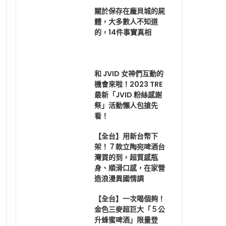
關於保存在龐貝城的屍
體，大多數人不知道
的，14件事實真相
和 JVID 女神們互動的
機會來啦！2023 TRE
最新「JVID 粉絲感謝
祭」活動懶人包搶先
看！
【全台】用新台幣下
架！７款立陶宛啤酒台
灣買的到，超質感瓶
身、順滑口感，在家營
造浪漫異國情調
【全台】一次喝個夠！
金色三麥超巨大「５公
升蜂蜜啤酒」限量登