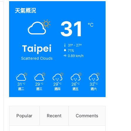
天氣概況
31
℃
Taipei
31º - 27º
71%
0.89 km/h
Scattered Clouds
31
29
29
26
32
℃
℃
℃
℃
℃
週二
週三
週四
週五
週六
Popular
Recent
Comments