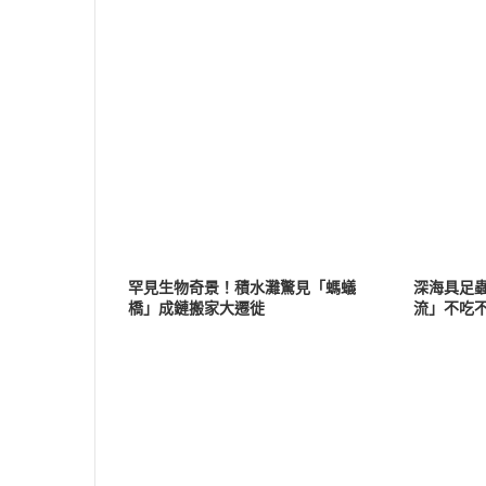
罕見生物奇景！積水灘驚見「螞蟻
深海具足
橋」成鏈搬家大遷徙
流」不吃