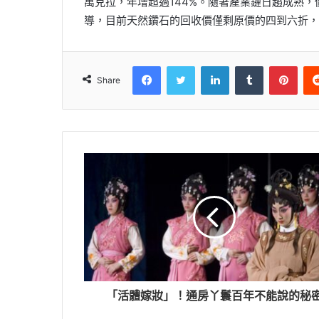
萬克拉，年增超過144%。隨著產業鏈日趨成熟
導，目前天然鑽石的回收價僅剩原價的四到六折，
Facebook
Twitter
LinkedIn
Tumblr
Pinterest
Share
「活體嫁妝」！通房丫鬟百年不能說的秘