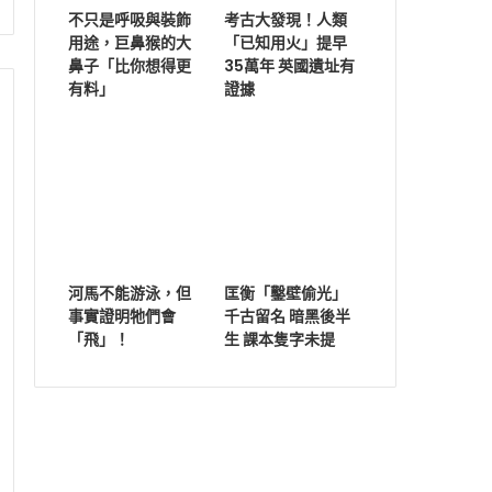
不只是呼吸與裝飾
考古大發現！人類
用途，巨鼻猴的大
「已知用火」提早
鼻子「比你想得更
35萬年 英國遺址有
有料」
證據
河馬不能游泳，但
匡衡「鑿壁偷光」
事實證明牠們會
千古留名 暗黑後半
「飛」！
生 課本隻字未提