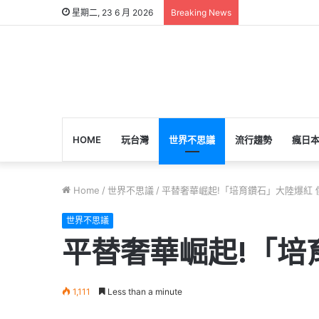
星期二, 23 6 月 2026
Breaking News
HOME
玩台灣
世界不思議
流行趨勢
瘋日
Home
/
世界不思議
/
平替奢華崛起!「培育鑽石」大陸爆紅 
世界不思議
平替奢華崛起!「培
1,111
Less than a minute