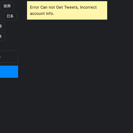
娛樂
Error Can not Get Tweets, Incorrect
account info.
日系
題
食