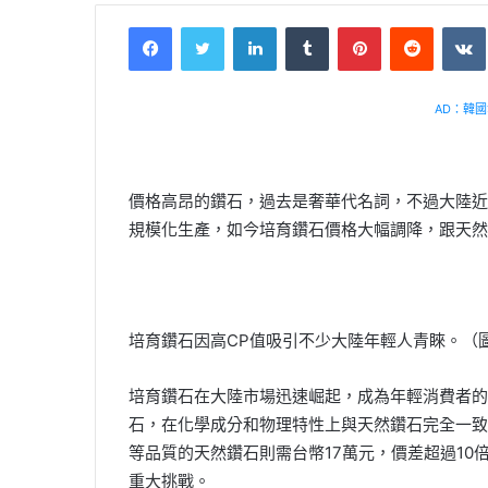
Facebook
Twitter
LinkedIn
Tumblr
Pinterest
Reddit
VK
AD：韓國幸
價格高昂的鑽石，過去是奢華代名詞，不過大陸近
規模化生產，如今培育鑽石價格大幅調降，跟天然
培育鑽石因高CP值吸引不少大陸年輕人青睞。（
培育鑽石在大陸市場迅速崛起，成為年輕消費者的
石，在化學成分和物理特性上與天然鑽石完全一致，
等品質的天然鑽石則需台幣17萬元，價差超過1
重大挑戰。