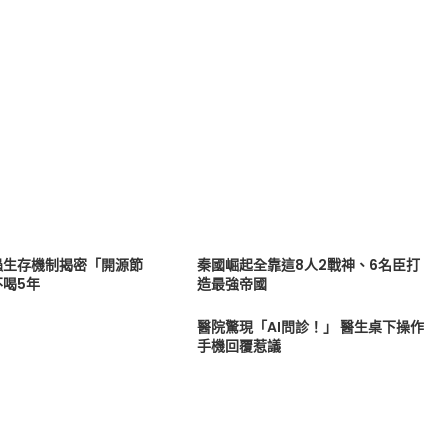
蟲生存機制揭密「開源節
秦國崛起全靠這8人2戰神、6名臣打
不喝5年
造最強帝國
醫院驚現「AI問診！」 醫生桌下操作
手機回覆惹議