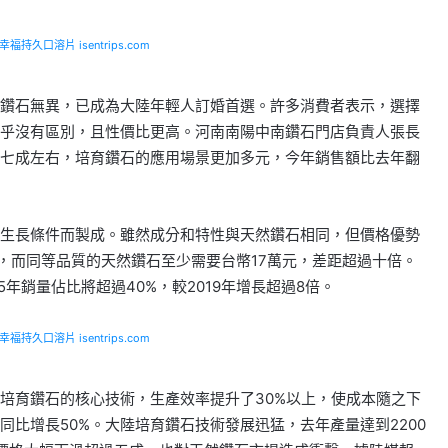
福持久口溶片 isentrips.com
鑽石無異，已成為大陸年輕人訂婚首選。許多消費者表示，選擇
乎沒有區別，且性價比更高。河南南陽中南鑽石門店負責人張長
七成左右，培育鑽石的應用場景更加多元，今年銷售額比去年翻
生長條件而製成。雖然成分和特性與天然鑽石相同，但價格優勢
元，而同等品質的天然鑽石至少需要台幣17萬元，差距超過十倍。
年銷量佔比將超過40%，較2019年增長超過8倍。
福持久口溶片 isentrips.com
培育鑽石的核心技術，生產效率提升了30%以上，使成本隨之下
比增長50%。大陸培育鑽石技術發展迅猛，去年產量達到2200