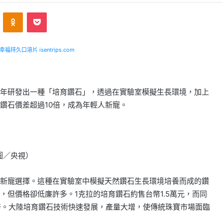
ontakte
Odnoklassniki
Pocket
福持久口溶片 isentrips.com
年研發出一種「培育鑽石」，透過在實驗室模擬生長環境，加上
鑽石價差超過10倍，成為年輕人新寵。
圖／央視）
新寵選擇。這種在實驗室中模擬天然鑽石生長環境培養而成的鑽
但價格卻低廉許多。1克拉的培育鑽石約售台幣1.5萬元，而同
0倍。大陸培育鑽石技術快速發展，產量大增，使傳統珠寶市場面臨