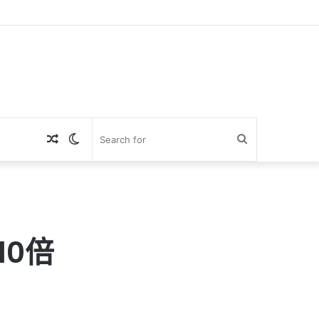
Random
Switch
Search
Article
skin
for
10倍