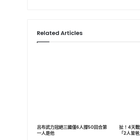
Related Articles
呂布武力冠絕三國僅6人撐50回合第
扯！4天
一人是他
「2人皆