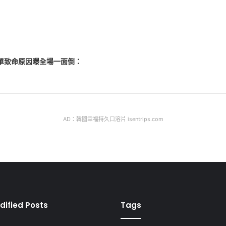
母單致命原因曝全場一面倒：
AD：韓國幸福持久口溶片 isentrips.com
dified Posts
Tags