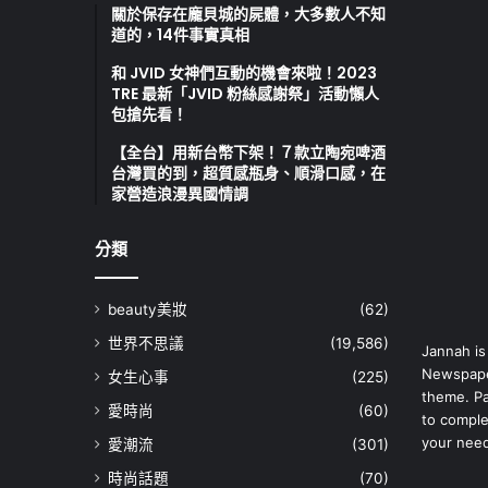
關於保存在龐貝城的屍體，大多數人不知
道的，14件事實真相
和 JVID 女神們互動的機會來啦！2023
TRE 最新「JVID 粉絲感謝祭」活動懶人
包搶先看！
【全台】用新台幣下架！７款立陶宛啤酒
台灣買的到，超質感瓶身、順滑口感，在
家營造浪漫異國情調
分類
beauty美妝
(62)
世界不思議
(19,586)
Jannah is
Newspape
女生心事
(225)
theme. Pa
愛時尚
(60)
to comple
your nee
愛潮流
(301)
時尚話題
(70)