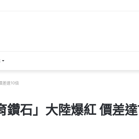
本
價差達10倍
育鑽石」大陸爆紅 價差達