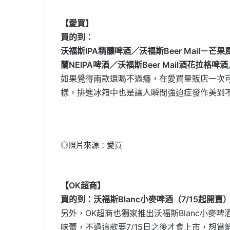
【愛買】
買的到：
沃福斯IPA精釀啤酒／沃福斯Beer Mail－芒
蘭NEIPA啤酒／沃福斯Beer Mail酒花拉格啤酒
如果覺得兩款還喝不過癮，在愛買量販店一次
樣，排進冰箱中也是讓人瞬間強迫症發作美到
◎照片來源：愛買
【OK超商】
買的到：沃福斯Blanc小麥啤酒（7/15起開賣
另外，OK超商也獨家推出沃福斯Blanc小
味蕾，不過這款要7/15日之後才會上市，想嘗