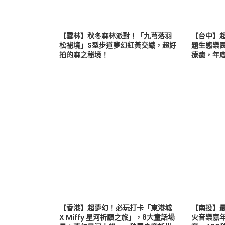
【雲林】秋冬森林派對！「九芎落羽
【台中】
松祕境」S型步道夢幻紅黃交織，超好
題生態樂
拍的森之秘境！
療癒，年
【香港】超夢幻！必玩打卡「東港城
【南投】最
X Miffy 星河祈願之旅」，8大童話場
火音樂嘉年