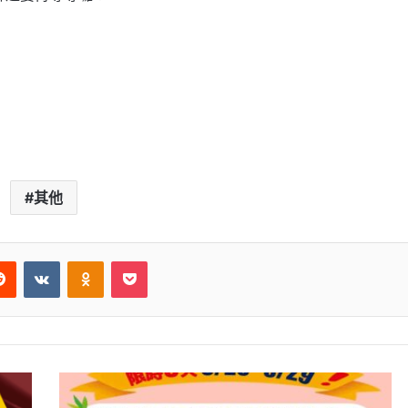
其他
Reddit
VKontakte
Odnoklassniki
Pocket