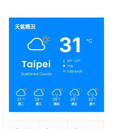
天氣概況
31
℃
Taipei
31º - 27º
71%
0.89 km/h
Scattered Clouds
31
29
29
26
32
℃
℃
℃
℃
℃
週二
週三
週四
週五
週六