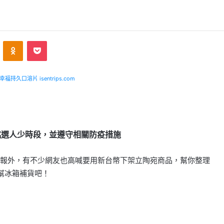
ontakte
Odnoklassniki
Pocket
福持久口溶片 isentrips.com
挑選人少時段，並遵守相關防疫措施
報外，有不少網友也高喊要用新台幣下架立陶宛商品，幫你整理
幫冰箱補貨吧！