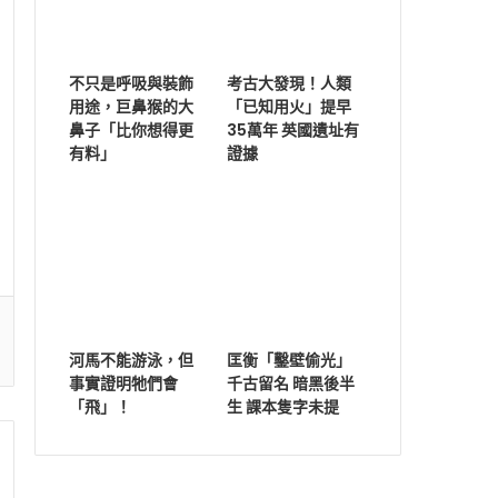
不只是呼吸與裝飾
考古大發現！人類
用途，巨鼻猴的大
「已知用火」提早
鼻子「比你想得更
35萬年 英國遺址有
有料」
證據
河馬不能游泳，但
匡衡「鑿壁偷光」
事實證明牠們會
千古留名 暗黑後半
「飛」！
生 課本隻字未提