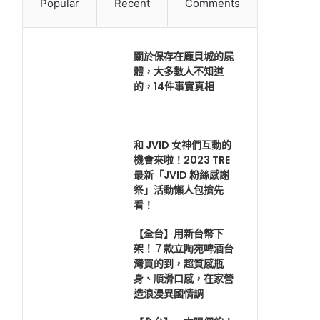
Popular
Recent
Comments
關於保存在龐貝城的屍
體，大多數人不知道
的，14件事實真相
和 JVID 女神們互動的
機會來啦！2023 TRE
最新「JVID 粉絲感謝
祭」活動懶人包搶先
看！
【全台】用新台幣下
架！７款立陶宛啤酒台
灣買的到，超質感瓶
身、順滑口感，在家營
造浪漫異國情調