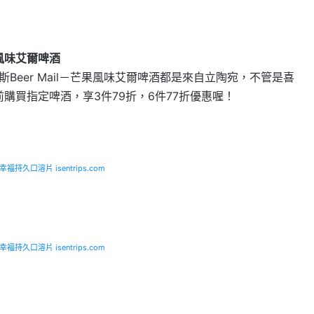
果風味艾爾啤酒
Beer Mail－芒果風味艾爾啤酒都是來自立陶宛，不管是喜
前購買指定啤酒，享3件79折，6件77折優惠喔！
福持久口溶片 isentrips.com
福持久口溶片 isentrips.com