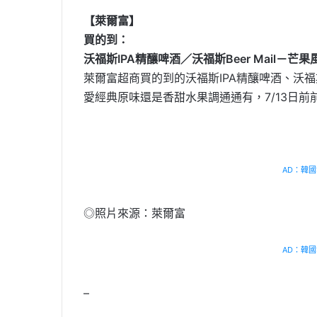
【萊爾富】
買的到：
沃福斯IPA精釀啤酒／沃福斯Beer Mail－芒
萊爾富超商買的到的沃福斯IPA精釀啤酒、沃福斯
愛經典原味還是香甜水果調通通有，7/13日前
AD：韓國幸
◎照片來源：萊爾富
AD：韓國幸
–