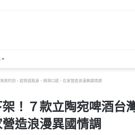
本
灣買的到，超質感瓶身、順滑口感，在家營造浪漫異國情調
下架！７款立陶宛啤酒台
家營造浪漫異國情調