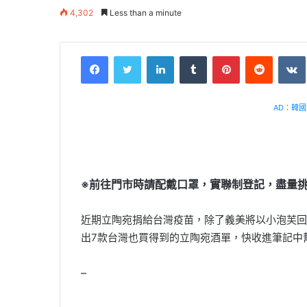
4,302
Less than a minute
Facebook
Twitter
LinkedIn
Tumblr
Pinterest
Reddit
VK
AD：韓國幸
※前往門市時請配戴口罩，實聯制登記，盡量
近期立陶宛捐給台灣疫苗，除了義美將以小泡芙回
出7款台灣也買得到的立陶宛酒單，快收進筆記中
–