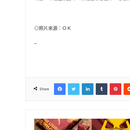
◎照片來源：ＯＫ
–
Facebook
Twitter
LinkedIn
Tumblr
Pinterest
Share