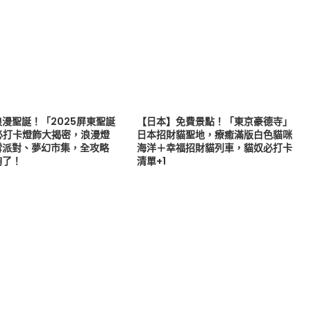
漫聖誕！「2025屏東聖誕
【日本】免費景點！「東京豪德寺」
必打卡燈飾大揭密，浪漫燈
日本招財貓聖地，療癒滿版白色貓咪
雪派對、夢幻市集，全攻略
海洋＋幸福招財貓列車，貓奴必打卡
夠了！
清單+1