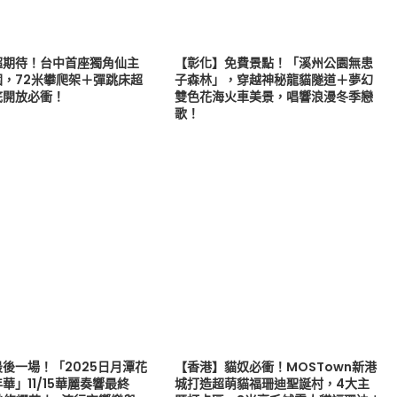
超期待！台中首座獨角仙主
【彰化】免費景點！「溪州公園無患
園，72米攀爬架＋彈跳床超
子森林」，穿越神秘龍貓隧道＋夢幻
底開放必衝！
雙色花海火車美景，唱響浪漫冬季戀
歌！
後一場！「2025日月潭花
【香港】貓奴必衝！MOSTown新港
華」11/15華麗奏響最終
城打造超萌貓福珊迪聖誕村，4大主