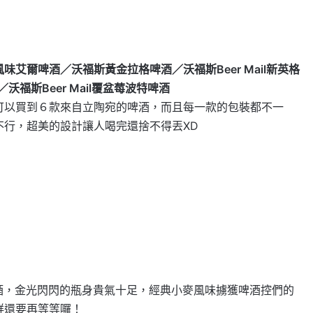
果風味艾爾啤酒／沃福斯黃金拉格啤酒／沃福斯Beer Mail新英格
／沃福斯Beer Mail覆盆莓波特啤酒
可以買到６款來自立陶宛的啤酒，而且每一款的包裝都不一
不行，超美的設計讓人喝完還捨不得丟XD
）
麥啤酒，金光閃閃的瓶身貴氣十足，經典小麥風味擄獲啤酒控們的
鮮還要再等等囉！