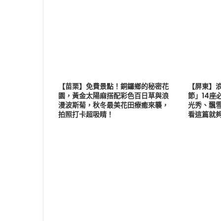
【苗栗】免費景點！銅鑼鄉的秘密花
【屏東】浪
園，黃金太陽麻搭配彩色百日草與浪
節」14座
漫波斯菊，秋冬最美花田療癒來襲，
光秀、飄
拍照打卡超吸睛！
看這篇就