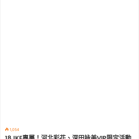
1,054
18JKF專屬！河北彩花、深田詠美VIP限定活動