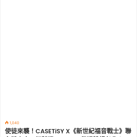
1,040
使徒來襲！CASETiSY X《新世紀福音戰士》聯