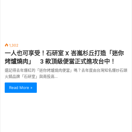
1,302
一人也可享受！石研室 X 峇嵐杉丘打造「迷你
烤爐燒肉」 3 款頂級便當正式進攻台中！
還記得去年爆紅的「迷你烤爐燒肉便當」嗎？去年度由台灣知名爆炒石頭
火鍋品牌「石研室」與南投高…
Read More »