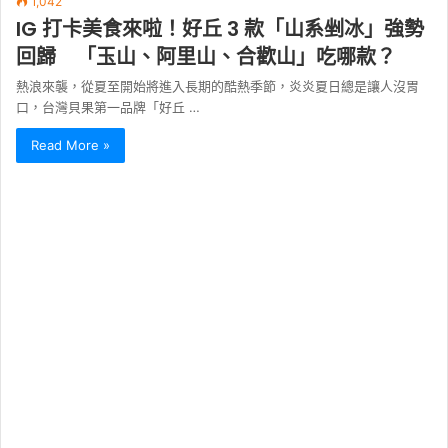
1,042
IG 打卡美食來啦！好丘 3 款「山系剉冰」強勢
回歸 「玉山、阿里山、合歡山」吃哪款？
熱浪來襲，從夏至開始將進入長期的酷熱季節，炎炎夏日總是讓人沒胃
口，台灣貝果第一品牌「好丘 …
Read More »