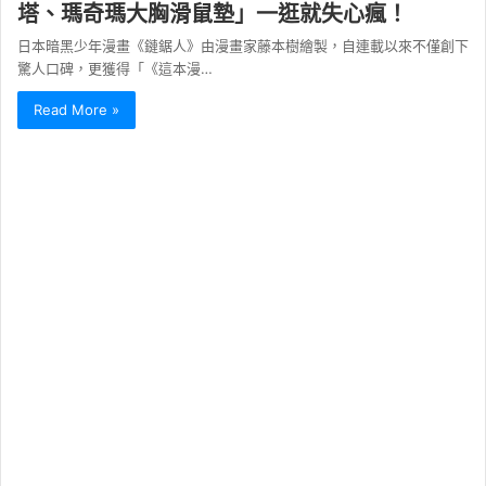
塔、瑪奇瑪大胸滑鼠墊」一逛就失心瘋！
日本暗黑少年漫畫《鏈鋸人》由漫畫家藤本樹繪製，自連載以來不僅創下
驚人口碑，更獲得「《這本漫…
Read More »