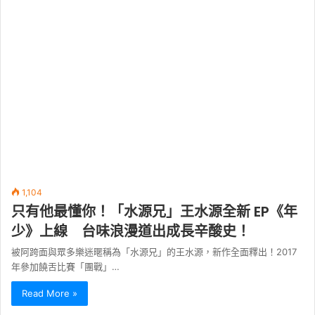
1,104
只有他最懂你！「水源兄」王水源全新 EP《年
少》上線 台味浪漫道出成長辛酸史！
被阿跨面與眾多樂迷暱稱為「水源兄」的王水源，新作全面釋出！2017
年參加饒舌比賽「團戰」…
Read More »