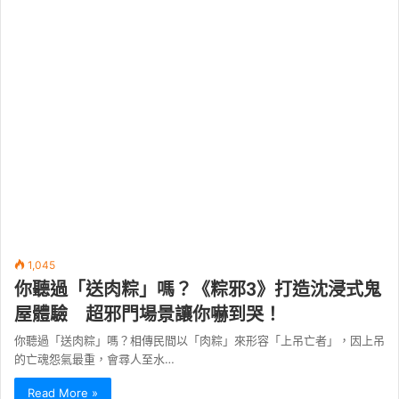
1,045
你聽過「送肉粽」嗎？《粽邪3》打造沈浸式鬼
屋體驗 超邪門場景讓你嚇到哭！
你聽過「送肉粽」嗎？相傳民間以「肉粽」來形容「上吊亡者」，因上吊
的亡魂怨氣最重，會尋人至水…
Read More »