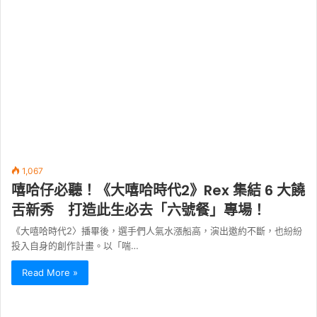
1,067
嘻哈仔必聽！《大嘻哈時代2》Rex 集結 6 大饒
舌新秀 打造此生必去「六號餐」專場！
《大嘻哈時代2〉播畢後，選手們人氣水漲船高，演出邀約不斷，也紛紛
投入自身的創作計畫。以「喘…
Read More »