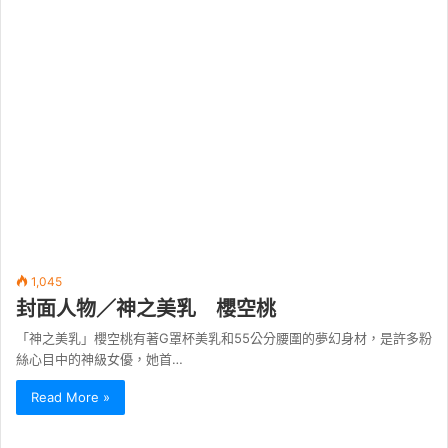
1,045
封面人物／神之美乳 櫻空桃
「神之美乳」櫻空桃有著G罩杯美乳和55公分腰圍的夢幻身材，是許多粉
絲心目中的神級女優，她首…
Read More »