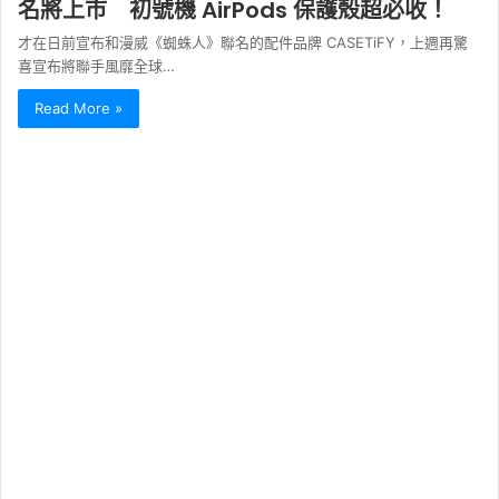
名將上市 初號機 AirPods 保護殼超必收！
才在日前宣布和漫威《蜘蛛人》聯名的配件品牌 CASETiFY，上週再驚
喜宣布將聯手風靡全球…
Read More »