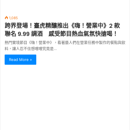
1,085
跨界登場！臺虎精釀推出《嗨！營業中》2 款
聯名 9.99 調酒 感受節目熱血氣氛快搶喝！
熱門實境節目《嗨！營業中》，看著藝人們在營業任務中製作的餐點與飲
料，讓人忍不住想嚐嚐究竟是…
Read More »