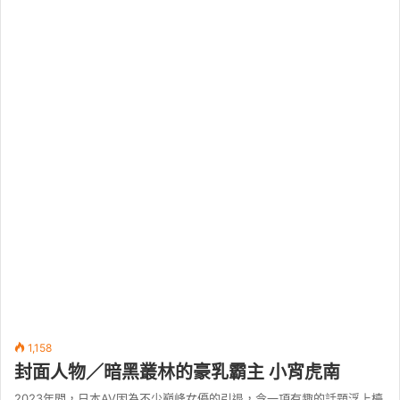
1,158
封面人物／暗黑叢林的豪乳霸主 小宵虎南
2023年間，日本AV因為不少巔峰女優的引退，令一項有趣的話題浮上檯