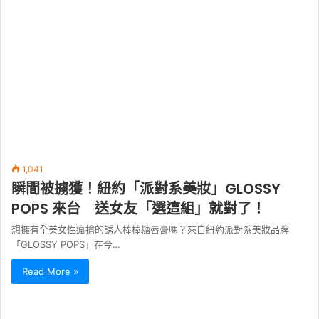
1,041
瞬間被擄獲！紐約「派對系美妝」GLOSSY
POPS 來台 送女友「選這組」就對了！
想擁有全美女性瘋搶的誘人棒棒糖唇膏嗎？來自紐約派對系美妝品牌
「GLOSSY POPS」在今…
Read More »