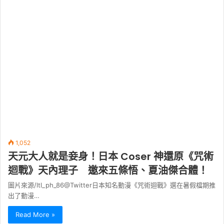
1,052
天元大人就是妾身！日本 Coser 神還原《咒術
迴戰》天內理子 邀來五條悟、夏油傑合體！
圖片來源/ltl_ph_86@Twitter日本知名動漫《咒術迴戰》選在暑假檔期推
出了動漫…
Read More »