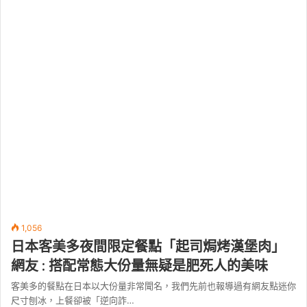
1,056
日本客美多夜間限定餐點「起司焗烤漢堡肉」
網友 : 搭配常態大份量無疑是肥死人的美味
客美多的餐點在日本以大份量非常聞名，我們先前也報導過有網友點迷你
尺寸刨冰，上餐卻被「逆向詐…