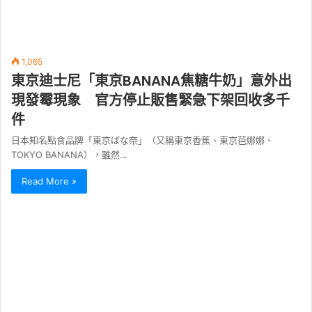
1,065
東京迪士尼「東京BANANA焦糖牛奶」意外出
現發霉現象 官方停止販售緊急下架回收多千
件
日本知名點食品牌「東京ばな奈」（又稱東京香蕉、東京芭娜娜、
TOKYO BANANA），雖然…
Read More »