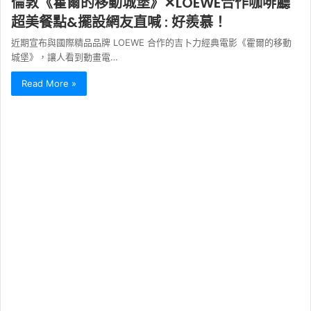
倫敦《霍爾的移動城堡》✕LOEWE合作咖啡廳
超美餐點&擺設網友直喊 : 好羨慕！
近期宣布與國際精品品牌 LOEWE 合作的吉卜力經典電影《霍爾的移動
城堡》，讓人看到動畫電…
Read More »