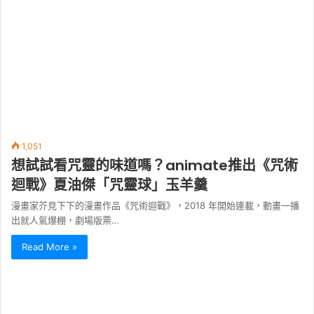
1,051
想試試看咒靈的味道嗎？animate推出《咒術
迴戰》夏油傑「咒靈球」玉羊羹
漫畫家芥見下下的漫畫作品《咒術迴戰》，2018 年開始連載，動畫一播
出就人氣爆棚，劇場版票…
Read More »