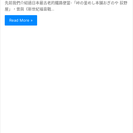
先前我們介紹過日本最古老的鐵路便當-「峠の釜めし本舗おぎのや 荻野
屋」，曾與《新世紀福音戰…
Read More »