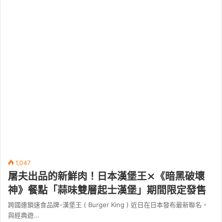
1,047
屠夫出品的新鮮肉！日本漢堡王⨯《暗黑破壞
神》餐點「蒜味雙層起士漢堡」期間限定發售
跨國連鎖速食品牌-漢堡王 ( Burger King ) 近日在日本發布最新聯名，
與經典遊…