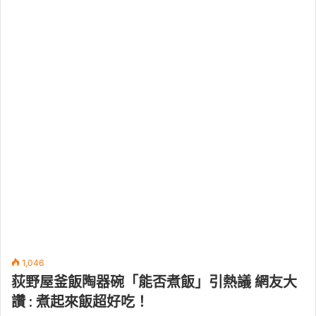
1,046
荻野屋釜飯陶器碗「能否煮飯」引熱議 網友大
讚 : 煮起來飯超好吃！