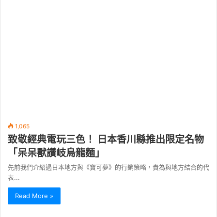
1,065
致敬經典電玩三色！ 日本香川縣推出限定名物
「呆呆獸讚岐烏龍麵」
先前我們介紹過日本地方與《寶可夢》的行銷策略，貴為與地方結合的代
表...
Read More »