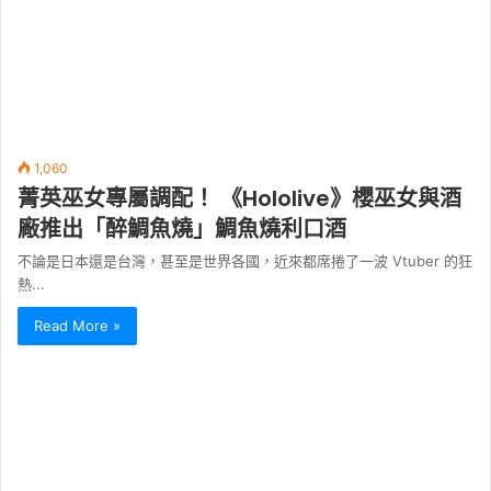
1,060
菁英巫女專屬調配！ 《Hololive》櫻巫女與酒
廠推出「醉鯛魚燒」鯛魚燒利口酒
不論是日本還是台灣，甚至是世界各國，近來都席捲了一波 Vtuber 的狂
熱...
Read More »