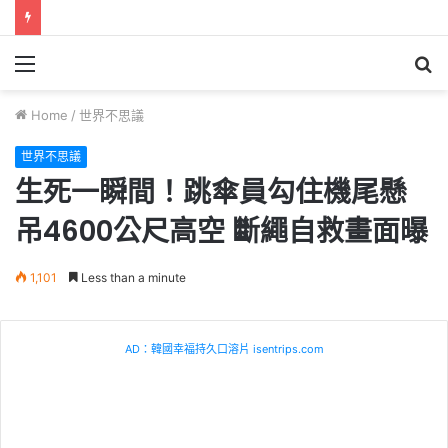
Menu
S
fo
Home
/
世界不思議
世界不思議
生死一瞬間！跳傘員勾住機尾懸
吊4600公尺高空 斷繩自救畫面曝
1,101
Less than a minute
AD：韓國幸福持久口溶片 isentrips.com