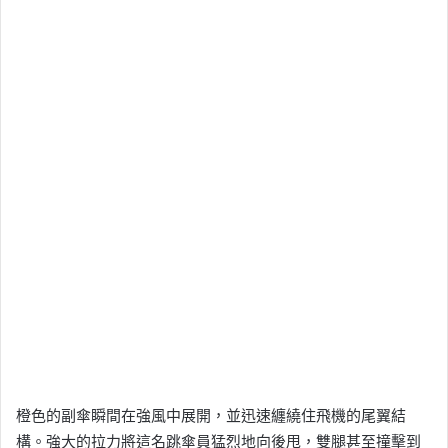
橙色的副傘瞬間在強風中展開，並迅速纏繞住飛機的尾翼結
構。強大的拉力將這名跳傘員猛烈地向後甩，雙腿甚至撞擊到