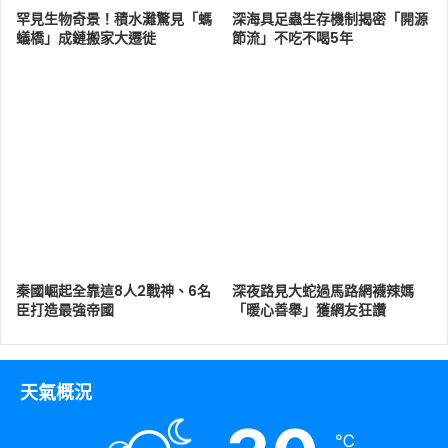
罕見生物奇景！積水灘驚見「螞
深海具足蟲生存機制揭密「開源
蟻橋」成鏈搬家大遷徙
節流」不吃不喝5年
秦國崛起全靠這8人2戰神、6名
深夜路見大蛇過馬路網襪辣媽
臣打造最強帝國
「暖心善舉」獲網友狂讚
天氣概況
℃