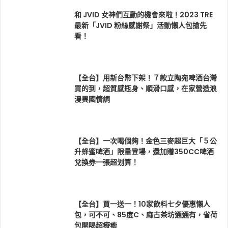
和 JVID 女神們互動的機會來啦！2023 TRE
最新「JVID 粉絲感謝祭」活動懶人包搶先
看！
【全台】用新台幣下架！７款立陶宛啤酒台灣
買的到，超質感瓶身、順滑口感，在家營造浪
漫異國情調
【全台】一次喝個夠！金色三麥超巨大「５公
升蜂蜜啤酒」限量登場，還加贈350CC啤酒
兌換券一張超划算！
【全台】買一送一！10家飲料七夕優惠懶人
包，可不可、85度C、麻古茶坊通通有，省荷
包開喝超療癒