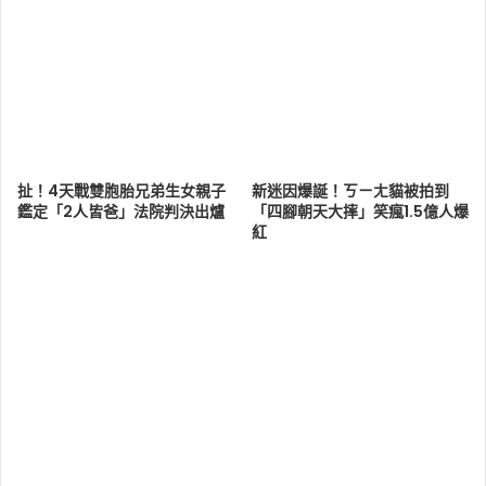
扯！4天戰雙胞胎兄弟生女親子
新迷因爆誕！ㄎㄧㄤ貓被拍到
鑑定「2人皆爸」法院判決出爐
「四腳朝天大摔」笑瘋1.5億人爆
紅