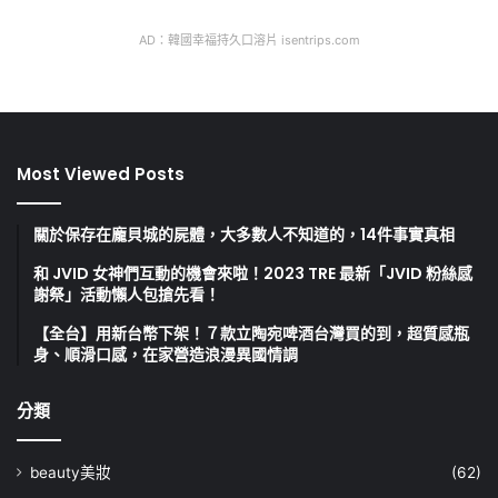
AD：韓國幸福持久口溶片 isentrips.com
Most Viewed Posts
關於保存在龐貝城的屍體，大多數人不知道的，14件事實真相
和 JVID 女神們互動的機會來啦！2023 TRE 最新「JVID 粉絲感
謝祭」活動懶人包搶先看！
【全台】用新台幣下架！７款立陶宛啤酒台灣買的到，超質感瓶
身、順滑口感，在家營造浪漫異國情調
分類
beauty美妝
(62)