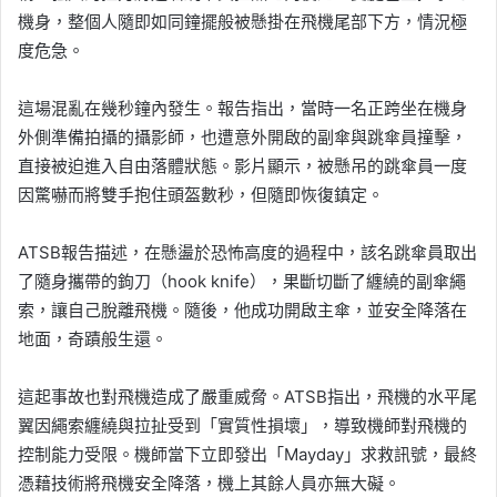
機身，整個人隨即如同鐘擺般被懸掛在飛機尾部下方，情況極
度危急。
這場混亂在幾秒鐘內發生。報告指出，當時一名正跨坐在機身
外側準備拍攝的攝影師，也遭意外開啟的副傘與跳傘員撞擊，
直接被迫進入自由落體狀態。影片顯示，被懸吊的跳傘員一度
因驚嚇而將雙手抱住頭盔數秒，但隨即恢復鎮定。
ATSB報告描述，在懸盪於恐怖高度的過程中，該名跳傘員取出
了隨身攜帶的鉤刀（hook knife），果斷切斷了纏繞的副傘繩
索，讓自己脫離飛機。隨後，他成功開啟主傘，並安全降落在
地面，奇蹟般生還。
這起事故也對飛機造成了嚴重威脅。ATSB指出，飛機的水平尾
翼因繩索纏繞與拉扯受到「實質性損壞」，導致機師對飛機的
控制能力受限。機師當下立即發出「Mayday」求救訊號，最終
憑藉技術將飛機安全降落，機上其餘人員亦無大礙。