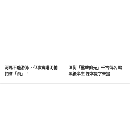
河馬不能游泳，但事實證明牠
匡衡「鑿壁偷光」千古留名 暗
們會「飛」！
黑後半生 課本隻字未提