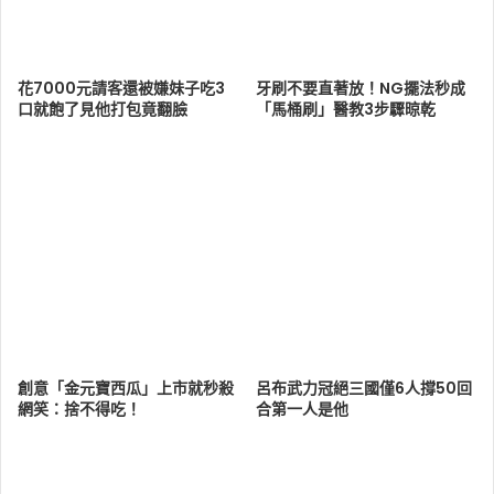
花7000元請客還被嫌妹子吃3
牙刷不要直著放！NG擺法秒成
口就飽了見他打包竟翻臉
「馬桶刷」醫教3步驟晾乾
創意「金元寶西瓜」上市就秒殺
呂布武力冠絕三國僅6人撐50回
網笑：捨不得吃！
合第一人是他