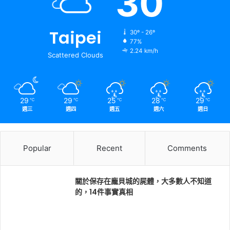
30
Taipei
30º - 26º
77%
2.24 km/h
Scattered Clouds
29
29
25
28
29
℃
℃
℃
℃
℃
週三
週四
週五
週六
週日
Popular
Recent
Comments
關於保存在龐貝城的屍體，大多數人不知道
的，14件事實真相