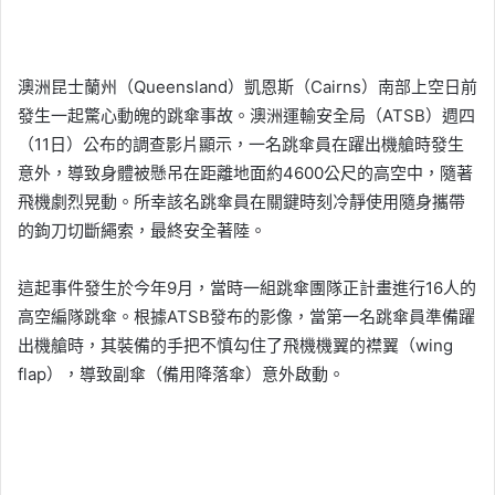
澳洲昆士蘭州（Queensland）凱恩斯（Cairns）南部上空日前
發生一起驚心動魄的跳傘事故。澳洲運輸安全局（ATSB）週四
（11日）公布的調查影片顯示，一名跳傘員在躍出機艙時發生
意外，導致身體被懸吊在距離地面約4600公尺的高空中，隨著
飛機劇烈晃動。所幸該名跳傘員在關鍵時刻冷靜使用隨身攜帶
的鉤刀切斷繩索，最終安全著陸。
這起事件發生於今年9月，當時一組跳傘團隊正計畫進行16人的
高空編隊跳傘。根據ATSB發布的影像，當第一名跳傘員準備躍
出機艙時，其裝備的手把不慎勾住了飛機機翼的襟翼（wing
flap），導致副傘（備用降落傘）意外啟動。