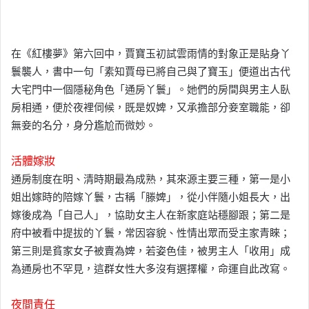
在《紅樓夢》第六回中，賈寶玉初試雲雨情的對象正是貼身丫
鬟襲人，書中一句「素知賈母已將自己與了寶玉」便道出古代
大宅門中一個隱秘角色「通房丫鬟」。她們的房間與男主人臥
房相通，便於夜裡伺候，既是奴婢，又承擔部分妾室職能，卻
無妾的名分，身分尷尬而微妙。
活體嫁妝
通房制度在明、清時期最為成熟，其來源主要三種，第一是小
姐出嫁時的陪嫁丫鬟，古稱「滕婢」，從小伴隨小姐長大，出
嫁後成為「自己人」，協助女主人在新家庭站穩腳跟；第二是
府中被看中提拔的丫鬟，常因容貌、性情出眾而受主家青睞；
第三則是貧家女子被賣為婢，若姿色佳，被男主人「收用」成
為通房也不罕見，這群女性大多沒有選擇權，命運自此改寫。
夜間責任