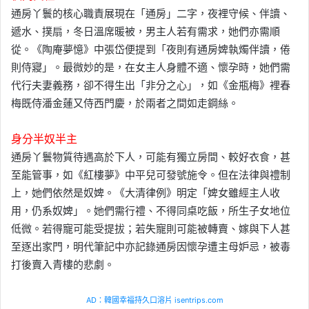
通房丫鬟的核心職責展現在「通房」二字，夜裡守候、伴讀、
遞水、撲扇，冬日溫席暖被，男主人若有需求，她們亦需順
從。《陶庵夢憶》中張岱便提到「夜則有通房婢執燭伴讀，倦
則侍寢」。最微妙的是，在女主人身體不適、懷孕時，她們需
代行夫妻義務，卻不得生出「非分之心」，如《金瓶梅》裡春
梅既侍潘金蓮又侍西門慶，於兩者之間如走鋼絲。
身分半奴半主
通房丫鬟物質待遇高於下人，可能有獨立房間、較好衣食，甚
至能管事，如《紅樓夢》中平兒可發號施令。但在法律與禮制
上，她們依然是奴婢。《大清律例》明定「婢女雖經主人收
用，仍系奴婢」。她們需行禮、不得同桌吃飯，所生子女地位
低微。若得寵可能受提拔；若失寵則可能被轉賣、嫁與下人甚
至逐出家門，明代筆記中亦記錄通房因懷孕遭主母妒忌，被毒
打後賣入青樓的悲劇。
AD：韓國幸福持久口溶片 isentrips.com