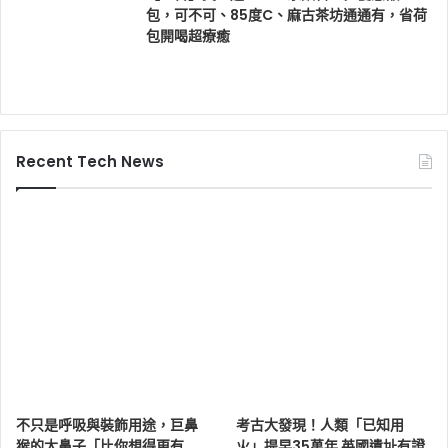
包，可不可、85度C、麻古茶坊通通有，省荷
包開喝超療癒
Recent Tech News
不只是呼吸與裝飾用途，巨鼻
考古大發現！人類「已知用
猴的大鼻子「比你想得更有
火」提早35萬年 英國遺址有證