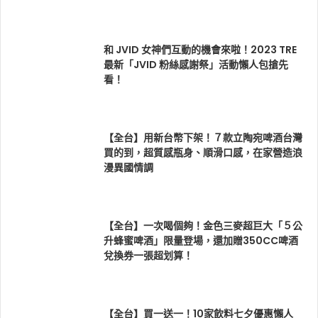
和 JVID 女神們互動的機會來啦！2023 TRE
最新「JVID 粉絲感謝祭」活動懶人包搶先
看！
【全台】用新台幣下架！７款立陶宛啤酒台灣
買的到，超質感瓶身、順滑口感，在家營造浪
漫異國情調
【全台】一次喝個夠！金色三麥超巨大「５公
升蜂蜜啤酒」限量登場，還加贈350CC啤酒
兌換券一張超划算！
【全台】買一送一！10家飲料七夕優惠懶人