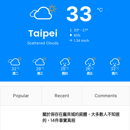
33
℃
Taipei
33º - 27º
60%
1.34 km/h
Scattered Clouds
32
29
29
26
32
℃
℃
℃
℃
℃
週二
週三
週四
週五
週六
Popular
Recent
Comments
關於保存在龐貝城的屍體，大多數人不知道
的，14件事實真相