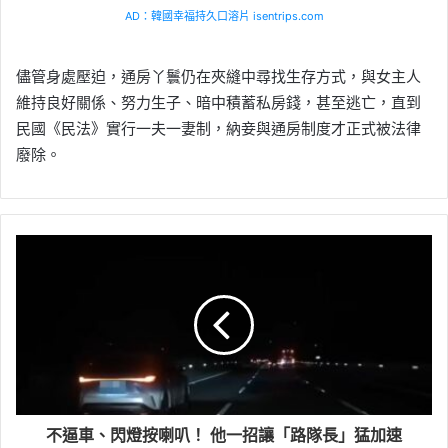
AD：韓國幸福持久口溶片 isentrips.com
儘管身處壓迫，通房丫鬟仍在夾縫中尋找生存方式，與女主人
維持良好關係、努力生子、暗中積蓄私房錢，甚至逃亡，直到
民國《民法》實行一夫一妻制，納妾與通房制度才正式被法律
廢除。
不逼車、閃燈按喇叭！ 他一招讓「路隊長」猛加速