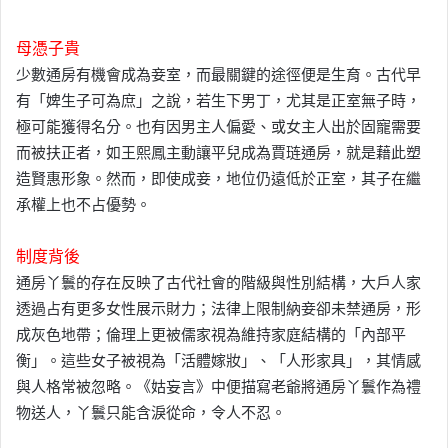
母憑子貴
少數通房有機會成為妾室，而最關鍵的途徑便是生育。古代早
有「婢生子可為庶」之說，若生下男丁，尤其是正室無子時，
極可能獲得名分。也有因男主人偏愛、或女主人出於固寵需要
而被扶正者，如王熙鳳主動讓平兒成為賈琏通房，就是藉此塑
造賢惠形象。然而，即使成妾，地位仍遠低於正室，其子在繼
承權上也不占優勢。
制度背後
通房丫鬟的存在反映了古代社會的階級與性別結構，大戶人家
透過占有更多女性展示財力；法律上限制納妾卻未禁通房，形
成灰色地帶；倫理上更被儒家視為維持家庭結構的「內部平
衡」。這些女子被視為「活體嫁妝」、「人形家具」，其情感
與人格常被忽略。《姑妄言》中便描寫老爺將通房丫鬟作為禮
物送人，丫鬟只能含淚從命，令人不忍。