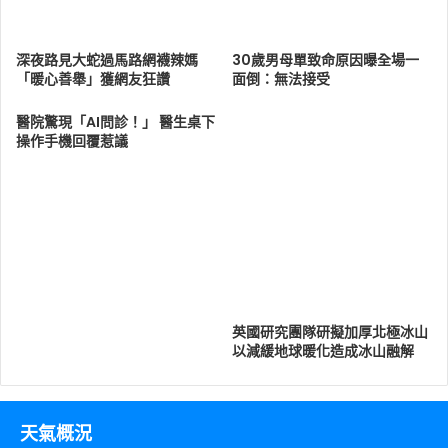
深夜路見大蛇過馬路網襪辣媽
30歲男母單致命原因曝全場一
「暖心善舉」獲網友狂讚
面倒：無法接受
醫院驚現「AI問診！」 醫生桌下
操作手機回覆惹議
英國研究團隊研擬加厚北極冰山
以減緩地球暖化造成冰山融解
天氣概況