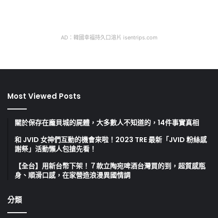
AD：韓國幸福持久口溶片 isentrips.com
Most Viewed Posts
關於保存在龐貝城的屍體，大多數人不知道的，14件事實真相
和 JVID 女神們互動的機會來啦！2023 TRE 最新「JVID 粉絲感
謝祭」活動懶人包搶先看！
【全台】用新台幣下架！７款立陶宛啤酒台灣買的到，超質感瓶
身、順滑口感，在家營造浪漫異國情調
分類