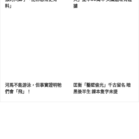
料」
據
河馬不能游泳，但事實證明牠
匡衡「鑿壁偷光」千古留名 暗
們會「飛」！
黑後半生 課本隻字未提