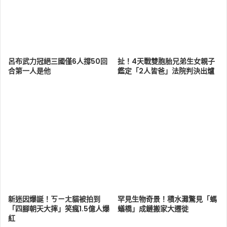
呂布武力冠絕三國僅6人撐50回
扯！4天戰雙胞胎兄弟生女親子
合第一人是他
鑑定「2人皆爸」法院判決出爐
新迷因爆誕！ㄎㄧㄤ貓被拍到
罕見生物奇景！積水灘驚見「螞
「四腳朝天大摔」笑瘋1.5億人爆
蟻橋」成鏈搬家大遷徙
紅