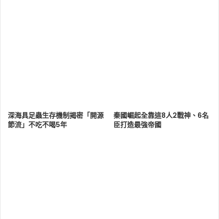
深海具足蟲生存機制揭密「開源
秦國崛起全靠這8人2戰神、6名
節流」不吃不喝5年
臣打造最強帝國