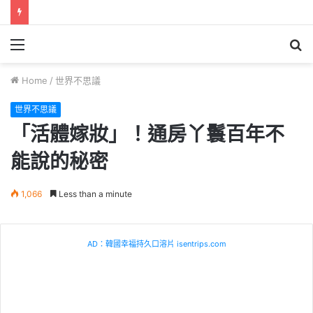
Menu
S
fo
Home
/
世界不思議
世界不思議
「活體嫁妝」！通房丫鬟百年不
能說的秘密
1,066
Less than a minute
AD：韓國幸福持久口溶片 isentrips.com