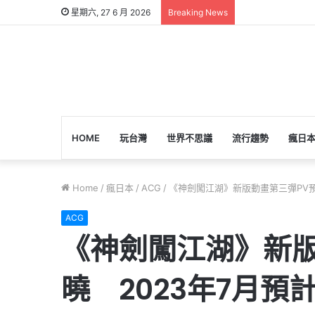
星期六, 27 6 月 2026
Breaking News
HOME
玩台灣
世界不思議
流行趨勢
瘋日
Home
/
瘋日本
/
ACG
/
《神劍闖江湖》新版動畫第三彈PV預
ACG
《神劍闖江湖》新版
曉 2023年7月預