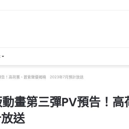
本
告！高荷蕙、蒼紫聲優揭曉 2023年7月預計放送
動畫第三彈PV預告！高
計放送