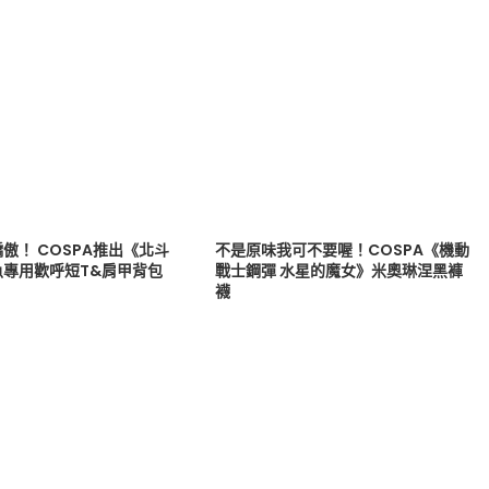
傲！ COSPA推出《北斗
不是原味我可不要喔！COSPA《機動
魚專用歡呼短T&肩甲背包
戰士鋼彈 水星的魔女》米奧琳涅黑褲
襪