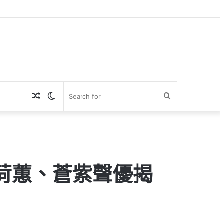
Random
Switch
Search
Article
skin
for
荷蕙、蒼紫聲優揭