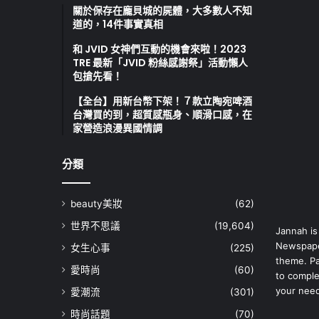
關於保存在龐貝城的屍體，大多數人不知
道的，14件事實真相
和 JVID 女神們互動的機會來啦！2023
TRE 最新「JVID 粉絲感謝祭」活動懶人
包搶先看！
【全台】用新台幣下架！７款立陶宛啤酒
台灣買的到，超質感瓶身、順滑口感，在
家營造浪漫異國情調
分類
beauty美妝
(62)
世界不思議
(19,604)
Jannah is
Newspape
女生心事
(225)
theme. Pa
愛時尚
(60)
to comple
your nee
愛潮流
(301)
時尚話題
(70)