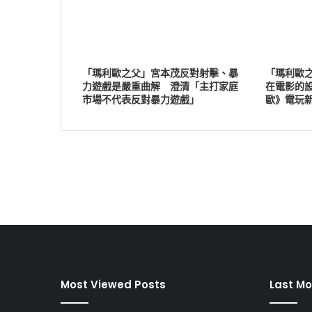
「瑪利歐之父」宮本茂反對射擊、暴
「瑪利歐
力遊戲是嚴重曲解 澄清「主打家庭
在電影的
市場不代表反對暴力遊戲」
歐》電玩
Most Viewed Posts
Last Mo