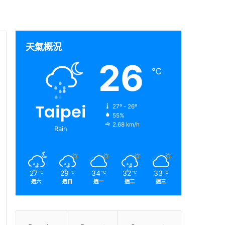
天氣概況
26
℃
Taipei
27º - 26º
55%
2.68 km/h
Rain
27
29
34
32
33
℃
℃
℃
℃
℃
週六
週日
週一
週二
週三