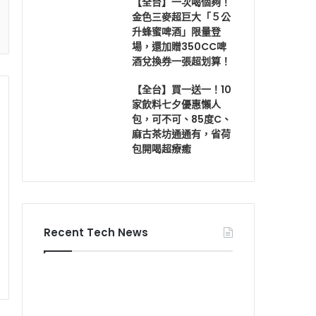
【全台】一次喝個夠！
金色三麥超巨大「５公
升蜂蜜啤酒」限量登
場，還加贈350CC啤
酒兌換券一張超划算！
【全台】買一送一！10
家飲料七夕優惠懶人
包，可不可、85度C、
麻古茶坊通通有，省荷
包開喝超療癒
Recent Tech News