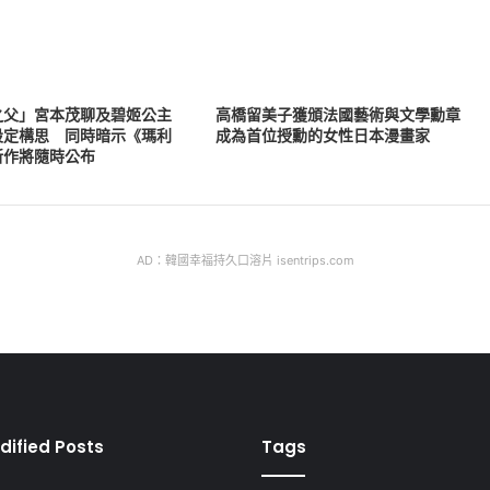
之父」宮本茂聊及碧姬公主
高橋留美子獲頒法國藝術與文學勳章
設定構思 同時暗示《瑪利
成為首位授勳的女性日本漫畫家
新作將隨時公布
AD：韓國幸福持久口溶片 isentrips.com
dified Posts
Tags