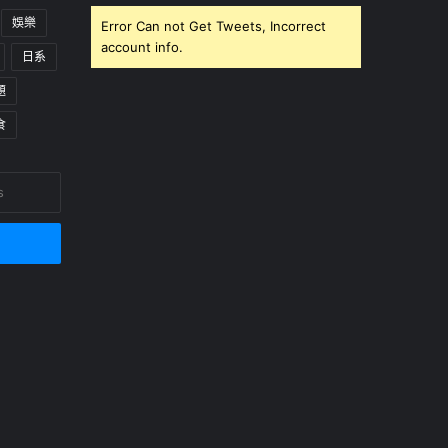
娛樂
Error Can not Get Tweets, Incorrect
account info.
日系
題
食