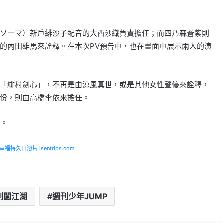
ソーマ）新戶緋沙子配音的大西沙織負責擔任；而四乃森蒼紫則
的內田雄馬來詮釋。在本次PV預告中，也在畫面中展示兩人的演
「緋村劍心」，不再是由涼風真世，或是其他女性聲優來詮釋，
部份，則由高橋李依來擔任。
播。
福持久口溶片 isentrips.com
劍闖江湖
週刊少年JUMP