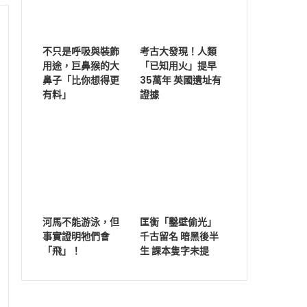
不只是呼吸與裝飾
考古大發現！人類
用途，巨鼻猴的大
「已知用火」提早
鼻子「比你想得更
35萬年 英國遺址有
有料」
證據
河馬不能游泳，但
匡衡「鑿壁偷光」
事實證明牠們會
千古留名 暗黑後半
「飛」！
生 課本隻字未提