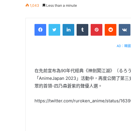
1,043
Less than a minute
Facebook
Twitter
LinkedIn
Tumblr
Pinterest
Reddit
AD：韓國幸
在先前宣布為90年代經典《神劍闖江湖》（るろ
「AnimeJapan 2023」活動中，再度公開
眾的首領-四乃森蒼紫的聲優人選。
https://twitter.com/ruroken_anime/status/1