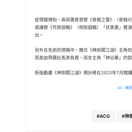
從情報得知，高荷惠是曾替《食戟之靈》（食戟の
是讓替《咒術迴戰》（呪術廻戦）「伏黑惠」聲演
出。
另外在先前的情報中，擔任《神劍闖江湖》主角的
而是由齊藤壯馬來負責，而女主角「神谷薰」的
新版動畫《神劍闖江湖》預計將在2023年7月開
AD：韓國幸
ACG
神