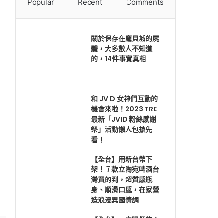
Popular
Recent
Comments
關於保存在龐貝城的屍
體，大多數人不知道
的，14件事實真相
和 JVID 女神們互動的
機會來啦！2023 TRE
最新「JVID 粉絲感謝
祭」活動懶人包搶先
看！
【全台】用新台幣下
架！７款立陶宛啤酒台
灣買的到，超質感瓶
身、順滑口感，在家營
造浪漫異國情調