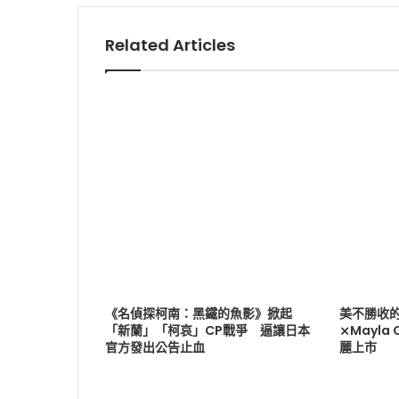
Related Articles
《名偵探柯南：黑鐵的魚影》掀起
美不勝收
「新蘭」「柯哀」CP戰爭 逼讓日本
⨯Mayla
官方發出公告止血
麗上市