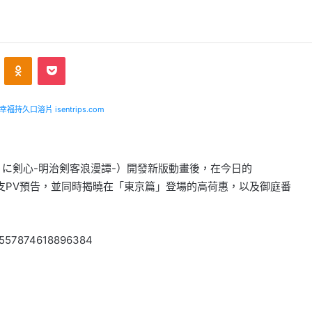
VKontakte
Odnoklassniki
Pocket
福持久口溶片 isentrips.com
うに剣心-明治剣客浪漫譚-）開發新版動畫後，在今日的
了第三支PV預告，並同時揭曉在「東京篇」登場的高荷惠，以及御庭番
639557874618896384