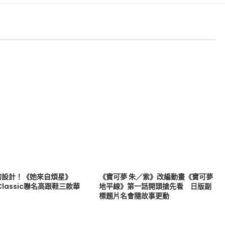
的設計！《她來自煩星》
《寶可夢 朱／紫》改編動畫《寶可夢
 Classic聯名高跟鞋三款華
地平線》第一話開頭搶先看 日版副
標題片名會隨故事更動