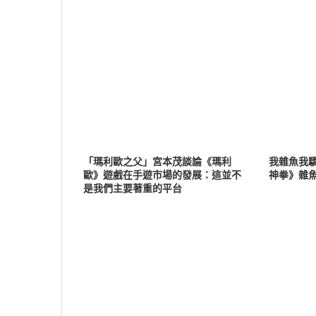
「瑪利歐之父」宮本茂談論《瑪利
我雜魚我驕
歐》遊戲在手遊市場的發展：這並不
神拳》雜
是我們主要著重的平台