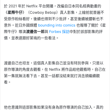
於 2021 年於 Netflix 平台開播，改編自日本同名經典動畫的
《
星際牛仔
》（Cowboy Bebop）真人影集，上線前就普遍不
受原作粉絲看好，後續也得到不少批評，甚至後續被腰斬也不
意外。近日外國媒體
bounding into comics
也報導了關於《星
際牛仔》導演
渡邊信一郎
與
Forbes 採訪
中對於該部影集的評
價，並表達跟好萊塢的一些看法。
渡邊自己也坦言，這個真人影集自己並沒有特別參與，只是以
原作導演的角度去觀看，在 Netflix 將作品給他觀看時，自己在
第一集就無法看下去，甚至一話都沒結束就打消念頭繼續觀
看。
他也意識到這部影集如果沒有身為原作導演的自己加入，真的