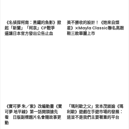
《名偵探柯南：黑鐵的魚影》掀
美不勝收的設計！《她來自煩
起「新蘭」「柯哀」CP戰爭
星》⨯Mayla Classic聯名高跟
逼讓日本官方發出公告止血
鞋三款華麗上市
《寶可夢 朱／紫》改編動畫《寶
「瑪利歐之父」宮本茂談論《瑪
可夢 地平線》第一話開頭搶先
利歐》遊戲在手遊市場的發展：
看 日版副標題片名會隨故事更
這並不是我們主要著重的平台
動