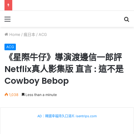
Menu
S
fo
Home
/
瘋日本
/
ACG
ACG
《星際牛仔》導演渡邊信一郎評
Netflix真人影集版 直言 : 這不是
Cowboy Bebop
1,038
Less than a minute
AD：韓國幸福持久口溶片 isentrips.com