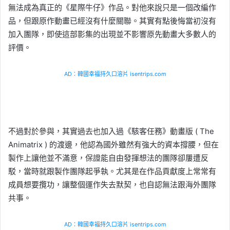
無法成為真正的《星際牛仔》作品。對他來說只是一個改編作
品，但跟原作動畫已經沒有什麼關聯。其實有點後悔當初沒有
加入團隊，即使這部影集的出現並不影響原先動畫大多數人的
評價。
AD：韓國幸福持久口溶片 isentrips.com
不過對於參與，其實過去也加入過《駭客任務》動畫版 ( The
Animatrix ) 的渡邊，他認為國外雖然有強大的資本撐腰，但在
製作上讓他並不滿意，保證能自由發揮想法的團隊卻屢遭反
駁，當時就跟製作團隊起爭執。尤其是在作品貢獻度上常常有
成員想要攬功，讓整個運作失去默契，也自認無法跟海外團隊
共事。
AD：韓國幸福持久口溶片 isentrips.com