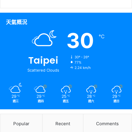
天氣概況
30
℃
Taipei
30º - 26º
77%
2.24 km/h
Scattered Clouds
29
29
25
28
29
℃
℃
℃
℃
℃
週三
週四
週五
週六
週日
Popular
Recent
Comments