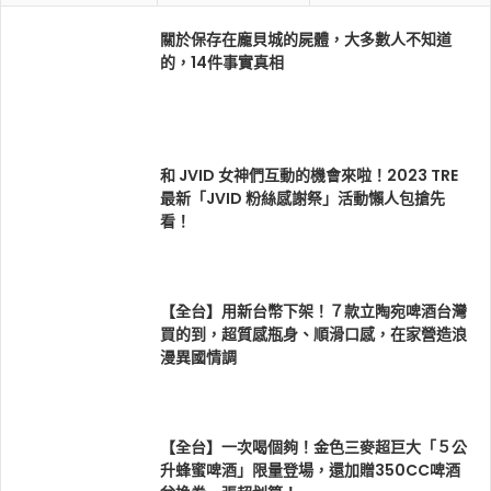
關於保存在龐貝城的屍體，大多數人不知道
的，14件事實真相
和 JVID 女神們互動的機會來啦！2023 TRE
最新「JVID 粉絲感謝祭」活動懶人包搶先
看！
【全台】用新台幣下架！７款立陶宛啤酒台灣
買的到，超質感瓶身、順滑口感，在家營造浪
漫異國情調
【全台】一次喝個夠！金色三麥超巨大「５公
升蜂蜜啤酒」限量登場，還加贈350CC啤酒