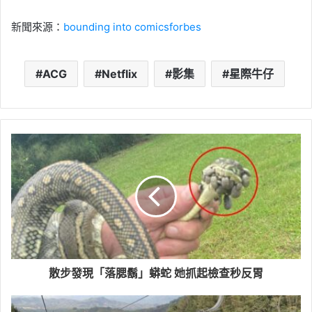
新聞來源：
bounding into comics
forbes
ACG
Netflix
影集
星際牛仔
散步發現「落腮鬍」蟒蛇 她抓起檢查秒反胃