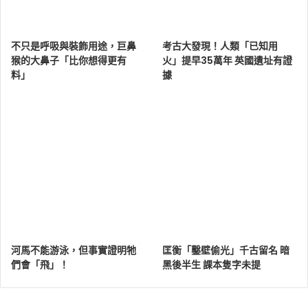
不只是呼吸與裝飾用途，巨鼻
考古大發現！人類「已知用
猴的大鼻子「比你想得更有
火」提早35萬年 英國遺址有證
料」
據
河馬不能游泳，但事實證明牠
匡衡「鑿壁偷光」千古留名 暗
們會「飛」！
黑後半生 課本隻字未提