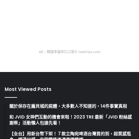
AD：韓國幸福持久口溶片 isentrips.com
Most Viewed Posts
關於保存在龐貝城的屍體，大多數人不知道的，14件事實真相
和 JVID 女神們互動的機會來啦！2023 TRE 最新「JVID 粉絲感
謝祭」活動懶人包搶先看！
【全台】用新台幣下架！７款立陶宛啤酒台灣買的到，超質感瓶