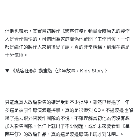
但他也表示，其實當初製作《駭客任務》動畫版時原先的製作
人是合作愉快的，可惜因為家庭關係他離開了工作岡位，一切
都是繼任的製作人來到後變了調，真的非常糟糕，到現在還是
十分氣憤。
▼ 《駭客任務》動畫版〈少年故事，Kid’s Story 〉
只能說真人改編影集的確是受到不少批評，雖然已經過了一年
多還是被原作導演渡邊抨擊，真的是很慘烈 QQ。不過渡邊也解
釋了過去跟外國製作團隊的不悅，不難理解當初他為何沒有想
加入影集團隊，信任上就出了不少問題，或許未來要看到《
星
際牛仔
》的改編作品，真的還是渡邊導演出馬才對味吧…。