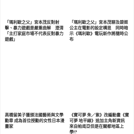
「瑪利歐之父」宮本茂反對射
「瑪利歐之父」宮本茂聊及碧姬
擊、暴力遊戲是嚴重曲解 澄清
公主在電影的設定構思 同時暗
「主打家庭市場不代表反對暴力
示《瑪利歐》電玩新作將隨時公
遊戲」
布
高橋留美子獲頒法國藝術與文學
《寶可夢 朱／紫》改編動畫《寶
勳章 成為首位授勳的女性日本漫
可夢 地平線》追加主角新資訊
畫家
來自帕底亞但是在關都地區上
學!?