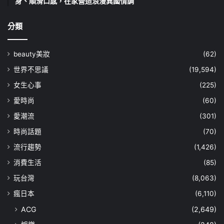
身、順滑口感，在家營造浪漫異國情調
分類
beauty美妝
(62)
世界不思議
(19,594)
女生心事
(225)
愛時尚
(60)
愛潮流
(301)
時尚話題
(70)
流行趨勢
(1,426)
消費生活
(85)
玩台灣
(8,063)
瘋日本
(6,110)
ACG
(2,649)