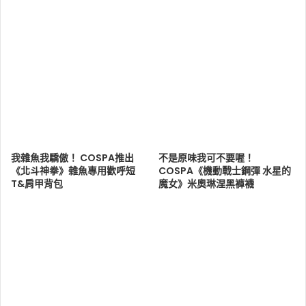
我雜魚我驕傲！ COSPA推出
不是原味我可不要喔！
《北斗神拳》雜魚專用歡呼短
COSPA《機動戰士鋼彈 水星的
T&肩甲背包
魔女》米奧琳涅黑褲襪