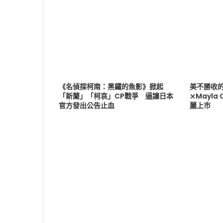
《名偵探柯南：黑鐵的魚影》掀起
美不勝收
「新蘭」「柯哀」CP戰爭 逼讓日本
⨯Mayla
官方發出公告止血
麗上市