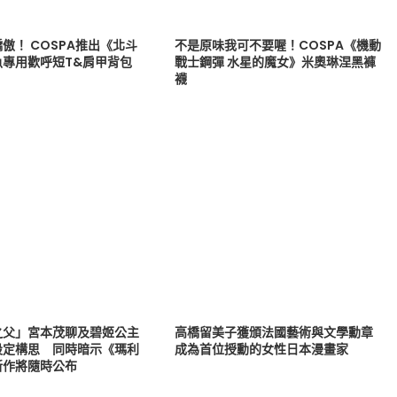
傲！ COSPA推出《北斗
不是原味我可不要喔！COSPA《機動
魚專用歡呼短T&肩甲背包
戰士鋼彈 水星的魔女》米奧琳涅黑褲
襪
之父」宮本茂聊及碧姬公主
高橋留美子獲頒法國藝術與文學勳章
設定構思 同時暗示《瑪利
成為首位授勳的女性日本漫畫家
新作將隨時公布