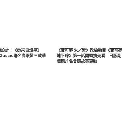
的設計！《她來自煩星》
《寶可夢 朱／紫》改編動畫《寶可夢
 Classic聯名高跟鞋三款華
地平線》第一話開頭搶先看 日版副
標題片名會隨故事更動