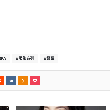
SPA
服飾系列
鋼彈
Reddit
VKontakte
Odnoklassniki
Pocket