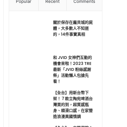
Popular
Recent
Comments
關於保存在龐貝城的屍
體，大多數人不知道
的，14件事實真相
和 JVID 女神們互動的
機會來啦！2023 TRE
最新「JVID 粉絲感謝
祭」活動懶人包搶先
看！
【全台】用新台幣下
架！７款立陶宛啤酒台
灣買的到，超質感瓶
身、順滑口感，在家營
造浪漫異國情調