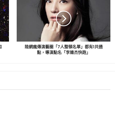
知
陸網瘋傳演藝圈「7人整頓名單」都有1共通
點，導演點名「李連杰快跑」