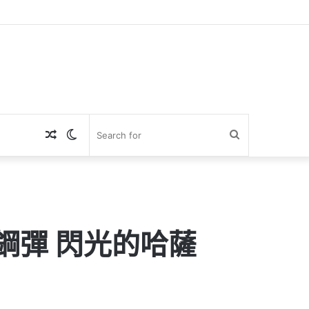
Random
Switch
Search
Article
skin
for
鋼彈 閃光的哈薩