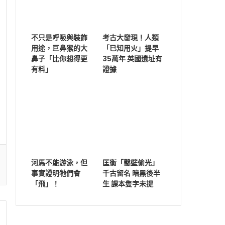
不只是呼吸與裝飾
考古大發現！人類
用途，巨鼻猴的大
「已知用火」提早
鼻子「比你想得更
35萬年 英國遺址有
有料」
證據
河馬不能游泳，但
匡衡「鑿壁偷光」
事實證明牠們會
千古留名 暗黑後半
「飛」！
生 課本隻字未提