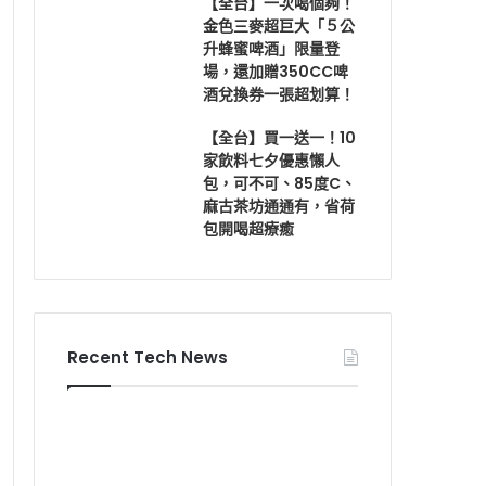
【全台】一次喝個夠！
金色三麥超巨大「５公
升蜂蜜啤酒」限量登
場，還加贈350CC啤
酒兌換券一張超划算！
【全台】買一送一！10
家飲料七夕優惠懶人
包，可不可、85度C、
麻古茶坊通通有，省荷
包開喝超療癒
Recent Tech News