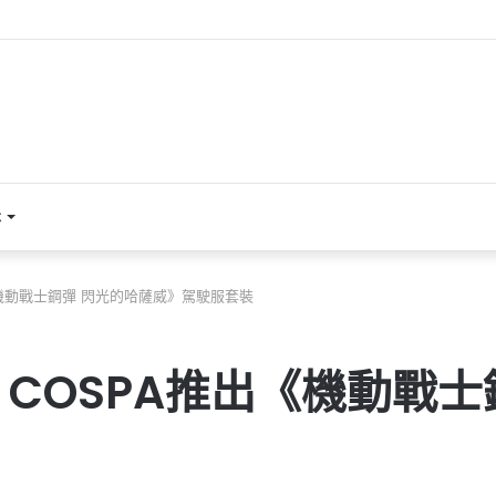
本
機動戰士鋼彈 閃光的哈薩威》駕駛服套裝
COSPA推出《機動戰士