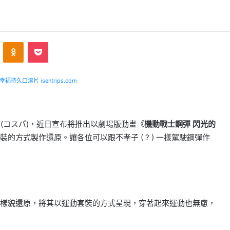
ontakte
Odnoklassniki
Pocket
福持久口溶片 isentrips.com
(コスパ)，近日宣布將推出以劇場版動畫《
機動戰士鋼彈 閃光的
裝的方式製作還原。讓各位可以跟不孝子 ( ? ) 一樣駕駛鋼彈作
樣貌還原，將其以運動套裝的方式呈現，穿著起來運動也無慮，