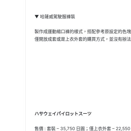
▼ 哈薩威駕駛服褲裝
製作成運動縮口褲的樣式，搭配參考原設定的色塊設
僅開放成套或是上衣外套的購買方式，並沒有辦法
ハサウェイパイロットスーツ
售價 : 套裝 – 35,750 日圓；僅上衣外套 – 22,55