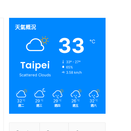
天氣概況
33
℃
Taipei
33º - 27º
65%
3.58 km/h
Scattered Clouds
32
29
29
26
32
℃
℃
℃
℃
℃
週二
週三
週四
週五
週六