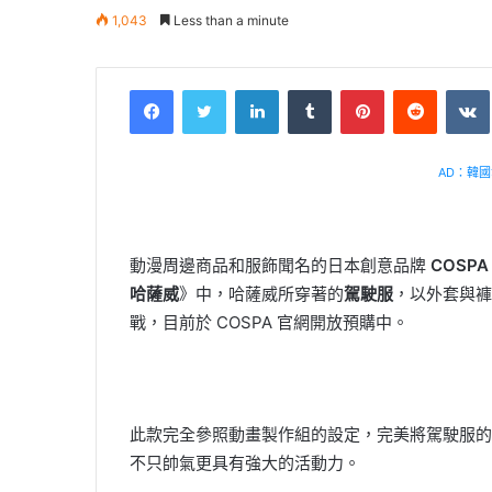
1,043
Less than a minute
Facebook
Twitter
LinkedIn
Tumblr
Pinterest
Reddit
VK
AD：韓國幸
動漫周邊商品和服飾聞名的日本創意品牌
COSPA
哈薩威
》中，哈薩威所穿著的
駕駛服
，以外套與褲
戰，目前於 COSPA 官網開放預購中。
此款完全參照動畫製作組的設定，完美將駕駛服的
不只帥氣更具有強大的活動力。