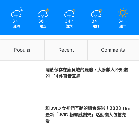
31
30
34
34
34
℃
℃
℃
℃
℃
週四
週五
週六
週日
週一
Popular
Recent
Comments
關於保存在龐貝城的屍體，大多數人不知道
的，14件事實真相
和 JVID 女神們互動的機會來啦！2023 TRE
最新「JVID 粉絲感謝祭」活動懶人包搶先
看！