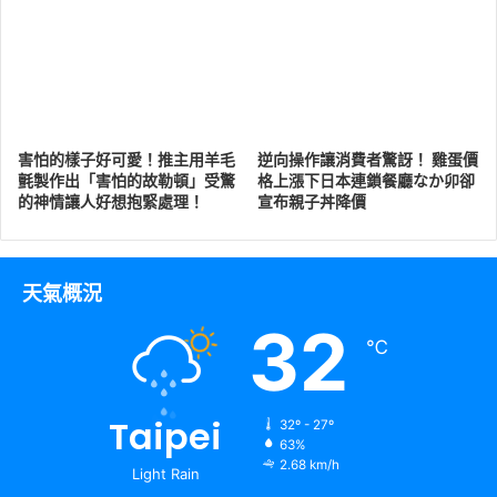
害怕的樣子好可愛！推主用羊毛
逆向操作讓消費者驚訝！ 雞蛋價
氈製作出「害怕的故勒頓」受驚
格上漲下日本連鎖餐廳なか卯卻
的神情讓人好想抱緊處理！
宣布親子丼降價
天氣概況
32
℃
Taipei
32º - 27º
63%
2.68 km/h
Light Rain