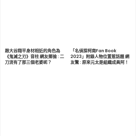
跟大谷翔平身材相近的角色為
「名偵探柯南Fan Book
《鬼滅之刃》音柱 網友揶揄 : 二
2023」附錄人物位置惹話題 網
刀流有了那三個老婆呢？
友驚 : 原來元太是組織成員阿！