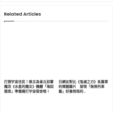
Related Articles
打倒宇宙住民！推主為雀丘前輩
日網友對比《鬼滅之刃》各篇章
魔改《水星的魔女》機體「海因
的標題圖片 發現「無限列車
德里」準備痛打宇宙宿舍啦！
篇」好像怪怪的…