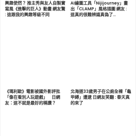
興趣使然？ 推主秀與友人自製實
AI繪圖工具「Nijijourney」畫
寫風《進擊的巨人》動畫 網友驚
出「CLAMP」風格插圖 網友 :
: 這跟我的興趣等級不同
這真的很難辨識真偽了…
《瑪利歐》電影被國外影評批
北海道33歲男子在公廁全裸「龜
「像在看別人玩遊戲」 日網
甲縛」遭逮 日網友笑翻 : 春天真
友：這不就是最好的稱讚？
的來了