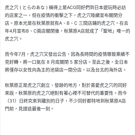
虎之穴 ( とらのあな ) 稱得上是ACG同好們到日本遊玩時必訪
的店家之一，但在疫情的衝擊之下，虎之穴陸續宣布關閉分
店。原本光是在秋葉原就有A、B、C 三間店鋪的虎之穴，在去
年4月宣布B、C兩店關閉後，秋葉原A店就成了「聖地」唯一的
虎之穴。
而今年7月，虎之穴又發出公告，因為長時間的疫情導致業績不
見好轉，將一口氣在 8 月底關閉 5 家分店。至此之後，全日本
將僅存以女性向為主的池袋店一間分店，以及台北的海外店。
秋葉原正是虎之穴創立、發跡的地方，對於喜愛虎之穴的同好
來說，秋葉原的虎之穴絕對有著心裡不可替代的重要性。而今
（31）日終究來到離別的日子，不少同好都特地到秋葉原A店
門前，見證這最後一刻。