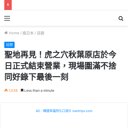
Menu
S
fo
Home
/
瘋日本
/
話題
話題
聖地再見！虎之穴秋葉原店於今
日正式結束營業，現場圍滿不捨
同好錄下最後一刻
1,038
Less than a minute
AD：韓國幸福持久口溶片 isentrips.com