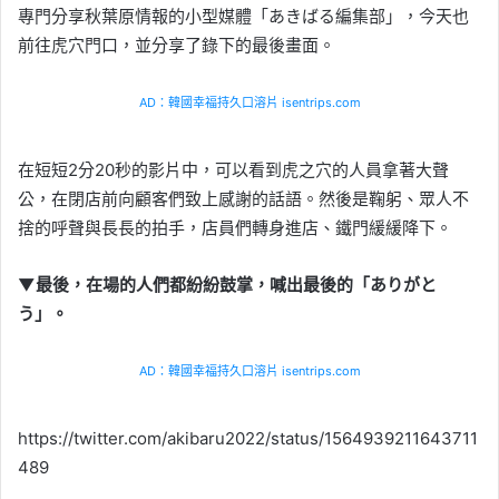
專門分享秋葉原情報的小型媒體「あきばる編集部」，今天也
前往虎穴門口，並分享了錄下的最後畫面。
AD：韓國幸福持久口溶片 isentrips.com
在短短2分20秒的影片中，可以看到虎之穴的人員拿著大聲
公，在閉店前向顧客們致上感謝的話語。然後是鞠躬、眾人不
捨的呼聲與長長的拍手，店員們轉身進店、鐵門緩緩降下。
▼最後，在場的人們都紛紛鼓掌，喊出最後的「ありがと
う」。
AD：韓國幸福持久口溶片 isentrips.com
https://twitter.com/akibaru2022/status/1564939211643711
489