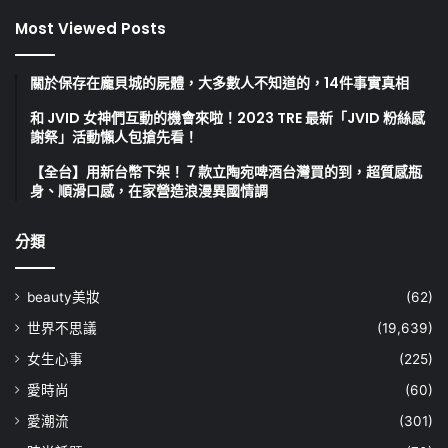
Most Viewed Posts
關於保存在龐貝城的屍體，大多數人不知道的，14件事實真相
和 JVID 女神們互動的機會來啦！2023 TRE 最新「JVID 粉絲感
謝祭」活動懶人包搶先看！
【全台】用新台幣下架！７款立陶宛啤酒台灣買的到，超質感瓶
身、順滑口感，在家營造浪漫異國情調
分類
beauty美妝
(62)
世界不思議
(19,639)
女生心事
(225)
愛時尚
(60)
愛潮流
(301)