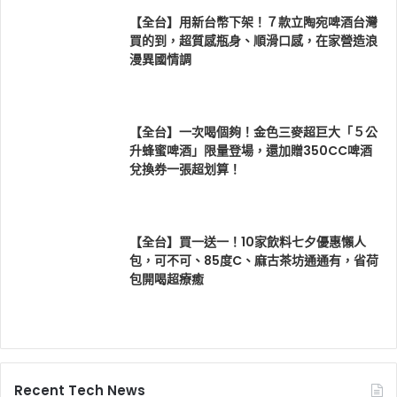
【全台】用新台幣下架！７款立陶宛啤酒台灣
買的到，超質感瓶身、順滑口感，在家營造浪
漫異國情調
【全台】一次喝個夠！金色三麥超巨大「５公
升蜂蜜啤酒」限量登場，還加贈350CC啤酒
兌換券一張超划算！
【全台】買一送一！10家飲料七夕優惠懶人
包，可不可、85度C、麻古茶坊通通有，省荷
包開喝超療癒
Recent Tech News