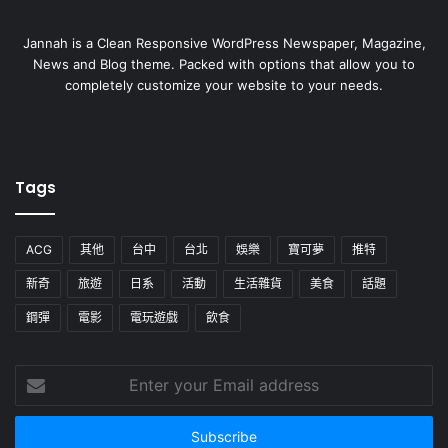
Jannah is a Clean Responsive WordPress Newspaper, Magazine,
News and Blog theme. Packed with options that allow you to
completely customize your website to your needs.
Tags
ACG
其他
台中
台北
娛樂
寶可夢
推特
新奇
旅遊
日系
活動
生活雜貨
美食
話題
鋼彈
電影
電玩遊戲
飲食
Enter
your
Email
address