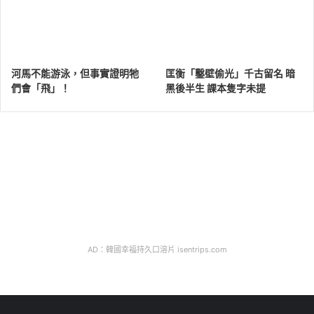
河馬不能游泳，但事實證明牠
匡衡「鑿壁偷光」千古留名 暗
們會「飛」！
黑後半生 課本隻字未提
AD：韓國幸福持久口溶片 isentrips.com