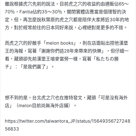
雖說根據虎穴先前的說法，目前虎之穴的收益約由通販佔65～
70％，Fantia佔約35～30％，關閉實體店應當是個理智的決
定，但，再怎麼說秋葉原的虎之穴都是陪伴大家將近30年的地
方，對於經常前往的日本同好來說，心裡絕對是更多的不捨。
而虎之穴的好敵手「melon books」，則在店面貼出捏他漢堡
王的海報，寫著「謝謝你們這28年來帶來的快樂」，但仔細一
看，藏頭卻先前漢堡王嗆麥當勞一樣，寫著「私たちの勝
チ」：「是我們贏了」。
想不到的是，台北虎之穴也在推特發文，藏頭「可是沒有海外
店」（melon目前尚無海外店鋪）。
https://twitter.com/taiwantora_JP/status/15649356727248
56833