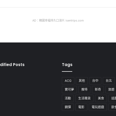
AD：韓國幸福持久口溶片 isentrips.com
dified Posts
Tags
ACG
其他
台中
台北
寶可夢
推特
新奇
旅遊
活動
生活雜貨
美食
話
鋼彈
電影
電玩遊戲
飲