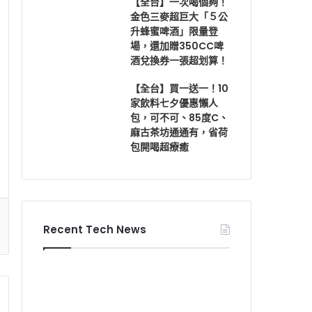
【全台】一次喝個夠！
金色三麥超巨大「５公
升蜂蜜啤酒」限量登
場，還加贈350CC啤
酒兌換券一張超划算！
【全台】買一送一！10
家飲料七夕優惠懶人
包，可不可、85度C、
麻古茶坊通通有，省荷
包開喝超療癒
Recent Tech News