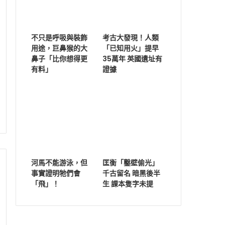
不只是呼吸與裝飾
考古大發現！人類
用途，巨鼻猴的大
「已知用火」提早
鼻子「比你想得更
35萬年 英國遺址有
有料」
證據
河馬不能游泳，但
匡衡「鑿壁偷光」
事實證明牠們會
千古留名 暗黑後半
「飛」！
生 課本隻字未提