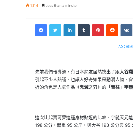
1,114
Less than a minute
Facebook
Twitter
LinkedIn
Tumblr
Pinterest
Reddit
AD：韓國幸
先前我們報導過，有日本網友居然找出了跟
大谷翔
引起不少人熱議，也讓人好奇如果是動漫人物，會
近的角色是人氣作品《
鬼滅之刃
》的
「音柱」宇髄
這次比起寶可夢這種身材貼近的比較，宇髄天元這
198 公分，體重 95 公斤，與大谷 193 公分與 