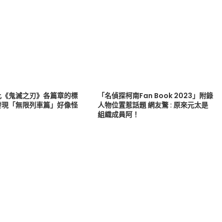
比《鬼滅之刃》各篇章的標
「名偵探柯南Fan Book 2023」附錄
發現「無限列車篇」好像怪
人物位置惹話題 網友驚 : 原來元太是
組織成員阿！