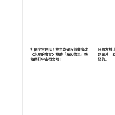
打倒宇宙住民！推主為雀丘前輩魔改
日網友對
《水星的魔女》機體「海因德里」準
題圖片 
備痛打宇宙宿舍啦！
怪的…