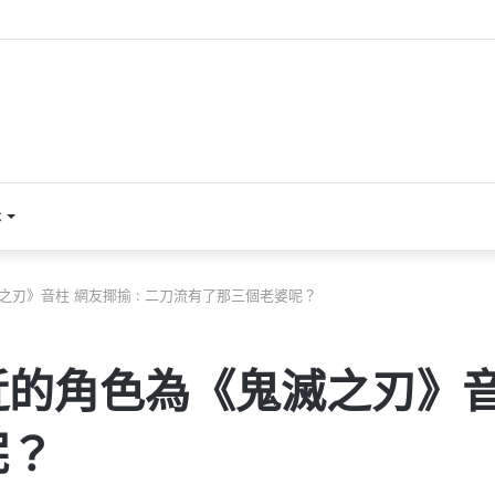
本
刃》音柱 網友揶揄 : 二刀流有了那三個老婆呢？
的角色為《鬼滅之刃》音柱
呢？