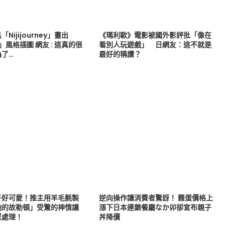
「Nijijourney」畫出
《瑪利歐》電影被國外影評批「像在
」風格插圖 網友 : 這真的很
看別人玩遊戲」 日網友：這不就是
偽了…
最好的稱讚？
子好可愛！推主用羊毛氈製
逆向操作讓消費者驚訝！ 雞蛋價格上
怕的故勒頓」受驚的神情讓
漲下日本連鎖餐廳なか卯卻宣布親子
緊處理！
丼降價