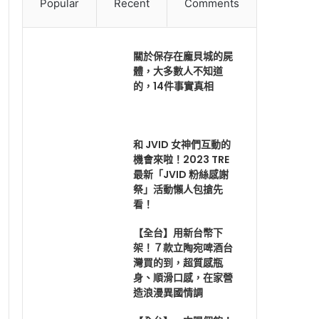
Popular
Recent
Comments
關於保存在龐貝城的屍
體，大多數人不知道
的，14件事實真相
和 JVID 女神們互動的
機會來啦！2023 TRE
最新「JVID 粉絲感謝
祭」活動懶人包搶先
看！
【全台】用新台幣下
架！７款立陶宛啤酒台
灣買的到，超質感瓶
身、順滑口感，在家營
造浪漫異國情調