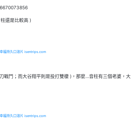
406670073856
柱還是比較高 )
福持久口溶片 isentrips.com
把刀戰鬥；而大谷翔平則是投打雙棲 )，那麼…音柱有三個老婆，大
福持久口溶片 isentrips.com