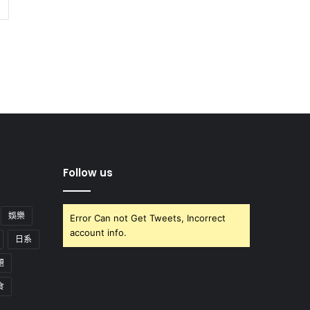
Follow us
娛樂
Error Can not Get Tweets, Incorrect
account info.
日系
題
食