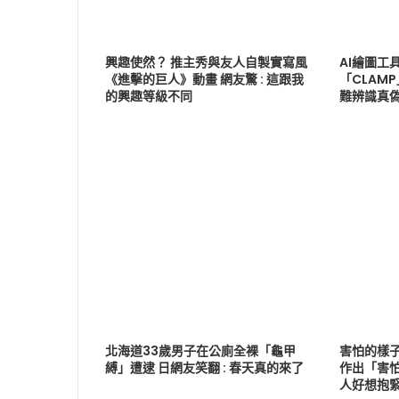
興趣使然？ 推主秀與友人自製實寫風
AI繪圖工具
《進擊的巨人》動畫 網友驚 : 這跟我
「CLAMP
的興趣等級不同
難辨識真
北海道33歲男子在公廁全裸「龜甲
害怕的樣
縛」遭逮 日網友笑翻 : 春天真的來了
作出「害
人好想抱