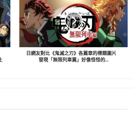
」
日網友對比《鬼滅之刃》各篇章的標題圖片
止
發現「無限列車篇」好像怪怪的…