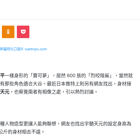
VKontakte
Odnoklassniki
Pocket
福持久口溶片 isentrips.com
平
一樣身形的「寶可夢」，居然 600 族的「烈咬陸鯊」，當然就
有那些角色適合大谷。最近日本推特上則另有網友找出，身材接
天元
，也察覺兩者有相像之處，引以熱烈討論。
種人物造型更讓人能夠聯想，網友也找出宇髄天元的設定身高為
95 公斤的身材相去不遠。