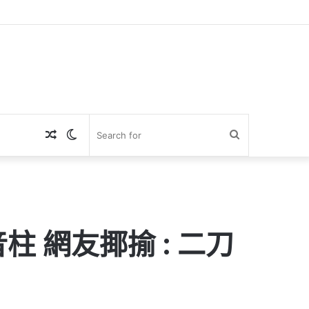
Random
Switch
Search
Article
skin
for
 網友揶揄 : 二刀