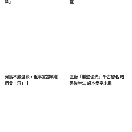
料」
據
河馬不能游泳，但事實證明牠
匡衡「鑿壁偷光」千古留名 暗
們會「飛」！
黑後半生 課本隻字未提