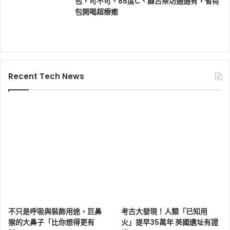
包，可不可、85度C、麻古茶坊通通有，省荷
包開喝超療癒
Recent Tech News
不只是呼吸與裝飾用途，巨鼻
考古大發現！人類「已知用
猴的大鼻子「比你想得更有
火」提早35萬年 英國遺址有證