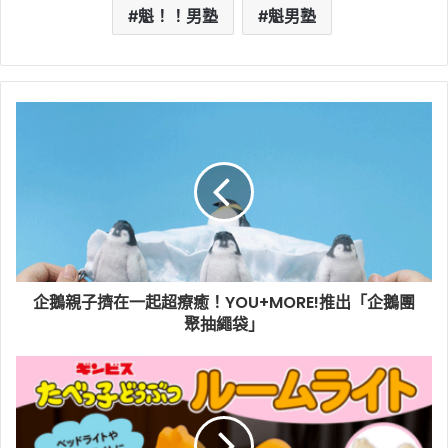
魁！！男塾
魁男塾
企鵝親子擠在一起超療癒！YOU+MORE!推出「企鵝團
聚抽繩袋」