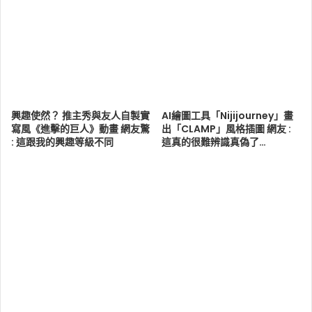
興趣使然？ 推主秀與友人自製實
AI繪圖工具「Nijijourney」畫
寫風《進擊的巨人》動畫 網友驚
出「CLAMP」風格插圖 網友 :
: 這跟我的興趣等級不同
這真的很難辨識真偽了…