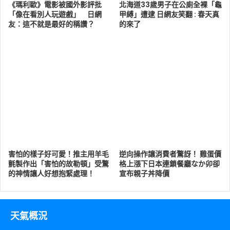
《瑪利歐》電影被國外影評批
北海道33歲男子在公廁全裸「龜
「像在看別人玩遊戲」 日網
甲縛」遭逮 日網友笑翻 : 春天真
友：這不就是最好的稱讚？
的來了
害怕的樣子好可愛！推主用羊毛
逆向操作讓消費者驚訝！ 雞蛋價
氈製作出「害怕的故勒頓」受驚
格上漲下日本連鎖餐廳なか卯卻
的神情讓人好想抱緊處理！
宣布親子丼降價
天氣概況