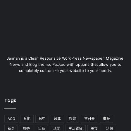
Jannah is a Clean Responsive WordPress Newspaper, Magazine,
News and Blog theme. Packed with options that allow you to
completely customize your website to your needs.
Tags
ACG
其他
台中
台北
娛樂
寶可夢
推特
新奇
旅遊
日系
活動
生活雜貨
美食
話題