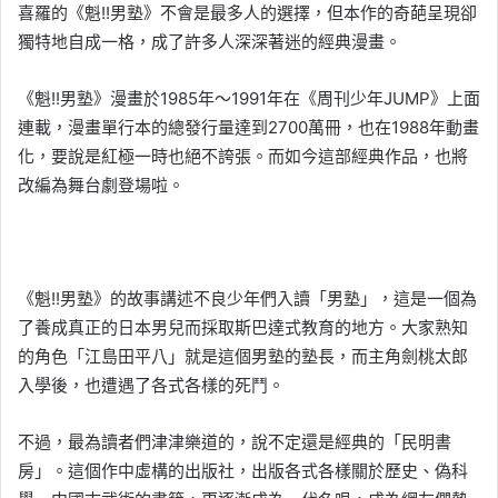
喜羅的《魁!!男塾》不會是最多人的選擇，但本作的奇葩呈現卻
獨特地自成一格，成了許多人深深著迷的經典漫畫。
《魁!!男塾》漫畫於1985年～1991年在《周刊少年JUMP》上面
連載，漫畫單行本的總發行量達到2700萬冊，也在1988年動畫
化，要說是紅極一時也絕不誇張。而如今這部經典作品，也將
改編為舞台劇登場啦。
《魁!!男塾》的故事講述不良少年們入讀「男塾」，這是一個為
了養成真正的日本男兒而採取斯巴達式教育的地方。大家熟知
的角色「江島田平八」就是這個男塾的塾長，而主角劍桃太郎
入學後，也遭遇了各式各樣的死鬥。
不過，最為讀者們津津樂道的，說不定還是經典的「民明書
房」。這個作中虛構的出版社，出版各式各樣關於歷史、偽科