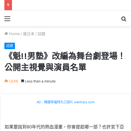
Menu
S
fo
Home
/
瘋日本
/
話題
話題
《魁!!男塾》改編為舞台劇登場！
公開主視覺與演員名單
1,039
Less than a minute
AD：韓國幸福持久口溶片 isentrips.com
如果要說到80年代的熱血漫畫，你會提起哪一部？也許宮下亞