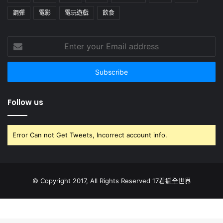
鋼彈
電影
電玩遊戲
飲食
Enter
your
Email
address
Follow us
Error Can not Get Tweets, Incorrect account info.
© Copyright 2017, All Rights Reserved 17看遍全世界