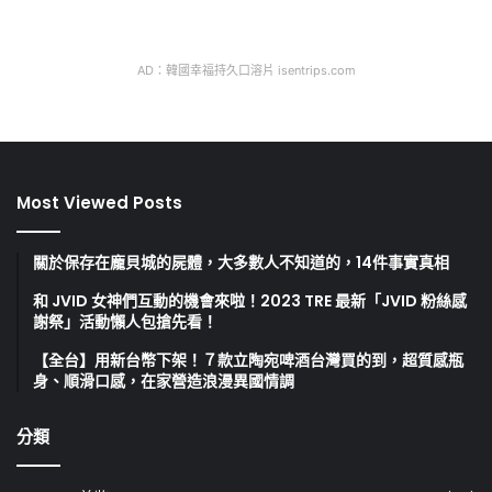
AD：韓國幸福持久口溶片 isentrips.com
Most Viewed Posts
關於保存在龐貝城的屍體，大多數人不知道的，14件事實真相
和 JVID 女神們互動的機會來啦！2023 TRE 最新「JVID 粉絲感
謝祭」活動懶人包搶先看！
【全台】用新台幣下架！７款立陶宛啤酒台灣買的到，超質感瓶
身、順滑口感，在家營造浪漫異國情調
分類