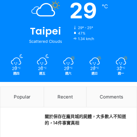
29
℃
Taipei
29º - 25º
47%
1.34 km/h
Scattered Clouds
29
26
29
29
32
℃
℃
℃
℃
℃
週四
週五
週六
週日
週一
Popular
Recent
Comments
關於保存在龐貝城的屍體，大多數人不知道
的，14件事實真相