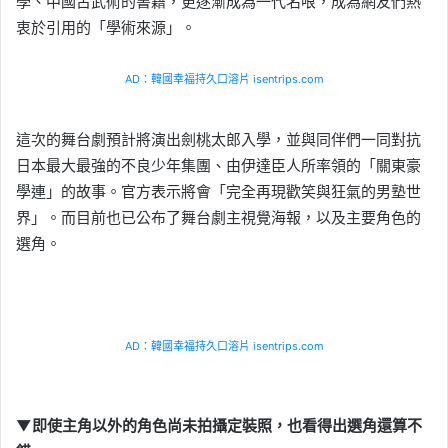
學、中國古武術的書籍，更逐漸成為一代名哏，成為網友們熱
衷於引用的「學術來源」。
AD：韓國幸福持久口溶片 isentrips.com
這次的舞台劇預計將演出劍桃太郎入學，並與同伴們一同對抗
日本最大最強的不良少年集團、由伊達臣人所率領的「關東豪
學連」的故事。官方表示將會「完全再現歡笑與狂氣的男塾世
界」。而目前也已公布了舞台劇主視覺海報，以及主要角色的
選角。
AD：韓國幸福持久口溶片 isentrips.com
▼即使主角以外的角色尚未拍攝定裝照，也看得出選角還算不