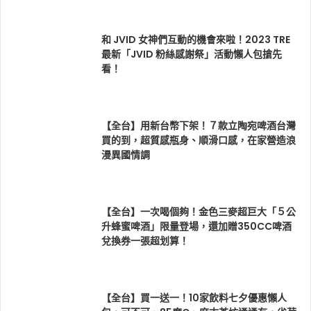
和 JVID 女神們互動的機會來啦！2023 TRE
最新「JVID 粉絲感謝祭」活動懶人包搶先
看！
【全台】用新台幣下架！７款立陶宛啤酒台灣
買的到，超質感瓶身、順滑口感，在家營造浪
漫異國情調
【全台】一次喝個夠！金色三麥超巨大「５公
升蜂蜜啤酒」限量登場，還加贈350CC啤酒
兌換券一張超划算！
【全台】買一送一！10家飲料七夕優惠懶人