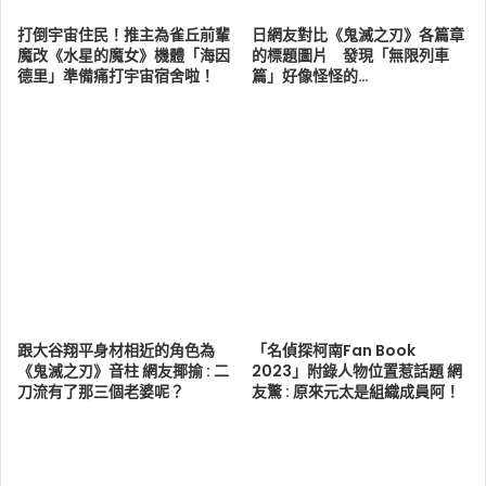
打倒宇宙住民！推主為雀丘前輩
日網友對比《鬼滅之刃》各篇章
魔改《水星的魔女》機體「海因
的標題圖片 發現「無限列車
德里」準備痛打宇宙宿舍啦！
篇」好像怪怪的…
跟大谷翔平身材相近的角色為
「名偵探柯南Fan Book
《鬼滅之刃》音柱 網友揶揄 : 二
2023」附錄人物位置惹話題 網
刀流有了那三個老婆呢？
友驚 : 原來元太是組織成員阿！