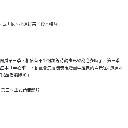
、古川慎、小原好美、鈴木崚汰
於要開播第三季，相信有不少粉絲等待動畫已經為之多時了。第三季
盛事「
奉心季
」，動畫會怎麼樣表現漫畫中經典的場景呢~還原本
可以準備揭曉啦 !
》第三季正式預告影片