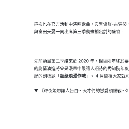
這次也在官方活動中演唱歌曲，與聲優群-古賀葵
與富田美憂一同出席第三季動畫播出前的盛會。
先前動畫第二季結束於 2020 年，相隔兩年終
的劇情演進將會是漫畫中最讓人期待的秀知院年度
紀的副標題「
超級浪漫作戰
」。 4 月開播大家就
▼ 《輝夜姬想讓人告白～天才們的戀愛頭腦戰～