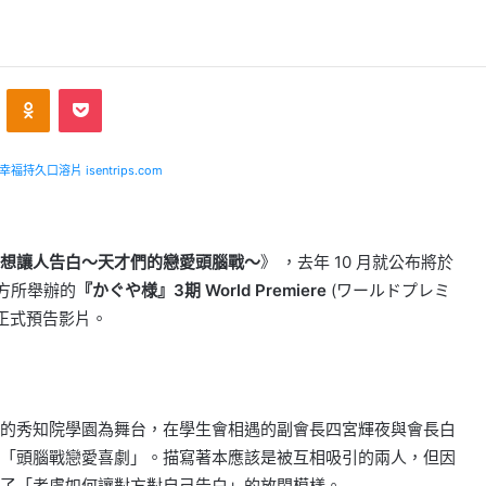
VKontakte
Odnoklassniki
Pocket
福持久口溶片 isentrips.com
想讓人告白～天才們的戀愛頭腦戰～
》 ，去年 10 月就公布將於
於官方所舉辦的
『かぐや様』3期 World Premiere
(ワールドプレミ
正式預告影片。
的秀知院學園為舞台，在學生會相遇的副會長四宮輝夜與會長白
「頭腦戰戀愛喜劇」。描寫著本應該是被互相吸引的兩人，但因
了「考慮如何讓對方對自己告白」的
放閃
模樣。