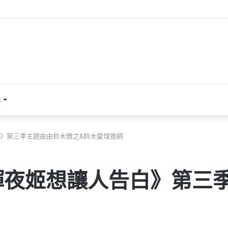
本
》第三季主題曲由鈴木雅之&鈴木愛理擔綱
輝夜姬想讓人告白》第三