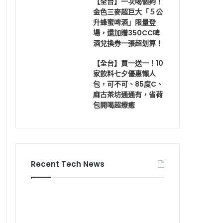
【全台】一次喝個夠！
金色三麥超巨大「５公
升蜂蜜啤酒」限量登
場，還加贈350CC啤
酒兌換券一張超划算！
【全台】買一送一！10
家飲料七夕優惠懶人
包，可不可、85度C、
麻古茶坊通通有，省荷
包開喝超療癒
Recent Tech News