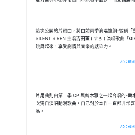
這次公開的片頭曲，將由前兩季演唱擔綱-號稱「
SILENT SIREN 主唱
吉田菫
( すぅ ) 演唱歌曲「
GI
跳舞起來，享受劇情與音樂的感染力。
AD：韓國幸
片尾曲則由第二季 OP 與鈴木雅之一起合唱的-
鈴
次獨自演唱動漫歌曲，自己對於本作一直都非常喜
品。
AD：韓國幸