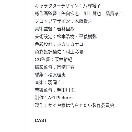
キャラクターデザイン：八尋裕子
総作画監督：矢向宏志 川上哲也 晶貴孝二
プロップデザイン：木藤貴之
美術監督：若林里紗
美術設定：松本浩樹、平義樹弥
色彩設計：ホカリカナコ
色彩設計補佐：村上彩夏
CG監督：栗林裕紀
撮影監督：岡﨑正春
編集：松原理恵
音楽：羽岡 佳
音響監督：明田川 仁
制作：A-1 Pictures
製作：かぐや様は告らせたい製作委員会
CAST