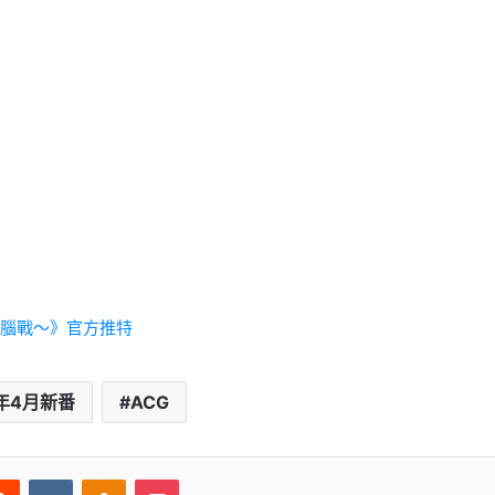
腦戰～》官方推特
2年4月新番
ACG
erest
Reddit
VKontakte
Odnoklassniki
Pocket