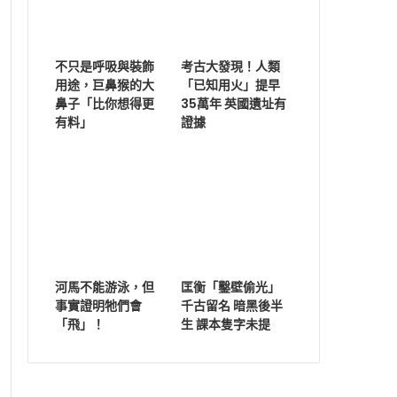
不只是呼吸與裝飾
考古大發現！人類
用途，巨鼻猴的大
「已知用火」提早
鼻子「比你想得更
35萬年 英國遺址有
有料」
證據
河馬不能游泳，但
匡衡「鑿壁偷光」
事實證明牠們會
千古留名 暗黑後半
「飛」！
生 課本隻字未提