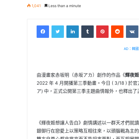
1,041
Less than a minute
Facebook
Twitter
LinkedIn
Tumblr
Pinterest
Reddit
AD：韓國幸
由漫畫家赤坂明（赤坂アカ）創作的作品《
輝夜姬
2022 年 4 月開播第三季動畫。今日 ( 3/18 ) 
ア) 中，正式公開第三季主題曲情報外，也釋出了
《輝夜姬想讓人告白》劇情講述以一群天才們就讀
銀御行在戀愛上以策略互相往來，以頭腦戰為主的
雙方自尊心都非常高而不能坦率面對，而互相展開