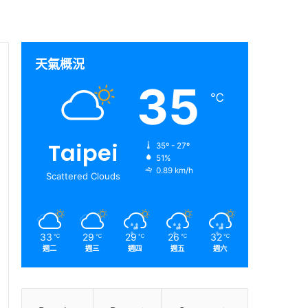
天氣概況
35
℃
Taipei
35º - 27º
51%
0.89 km/h
Scattered Clouds
33
29
29
26
32
℃
℃
℃
℃
℃
週二
週三
週四
週五
週六