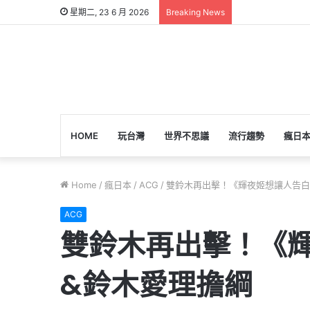
星期二, 23 6 月 2026
Breaking News
HOME
玩台灣
世界不思議
流行趨勢
瘋日
Home
/
瘋日本
/
ACG
/
雙鈴木再出擊！《輝夜姬想讓人告白
ACG
雙鈴木再出擊！《
&鈴木愛理擔綱