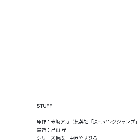
STUFF
原作：赤坂アカ（集英社「週刊ヤングジャンプ」
監督：畠山 守
シリーズ構成：中西やすひろ