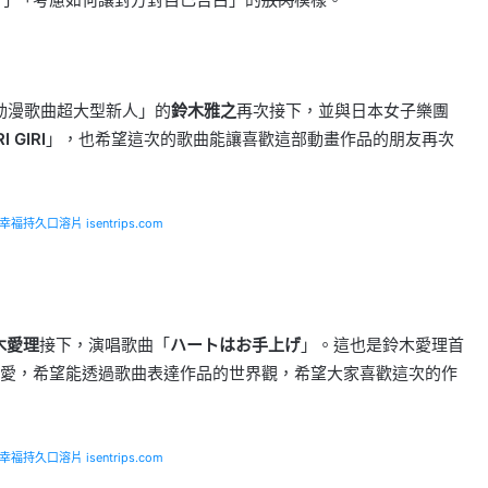
動漫歌曲超大型新人」的
鈴木雅之
再次接下，並與日本女子樂團
RI GIRI
」，也希望這次的歌曲能讓喜歡這部動畫作品的朋友再次
福持久口溶片 isentrips.com
木愛理
接下，演唱歌曲「
ハートはお手上げ
」。這也是鈴木愛理首
愛，希望能透過歌曲表達作品的世界觀，希望大家喜歡這次的作
福持久口溶片 isentrips.com