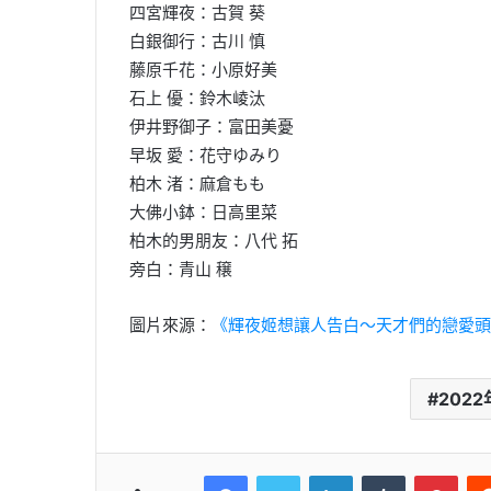
四宮輝夜：古賀 葵
白銀御行：古川 慎
藤原千花：小原好美
石上 優：鈴木崚汰
伊井野御子：富田美憂
早坂 愛：花守ゆみり
柏木 渚：麻倉もも
大佛小鉢：日高里菜
柏木的男朋友：八代 拓
旁白：青山 穣
圖片來源：
《輝夜姬想讓人告白～天才們的戀愛頭
202
Facebook
Twitter
LinkedIn
Tumblr
Pint