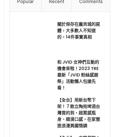
Popular
Recent
Comments
關於保存在龐貝城的屍
體，大多數人不知道
的，14件事實真相
和 JVID 女神們互動的
機會來啦！2023 TRE
最新「JVID 粉絲感謝
祭」活動懶人包搶先
看！
【全台】用新台幣下
架！７款立陶宛啤酒台
灣買的到，超質感瓶
身、順滑口感，在家營
造浪漫異國情調