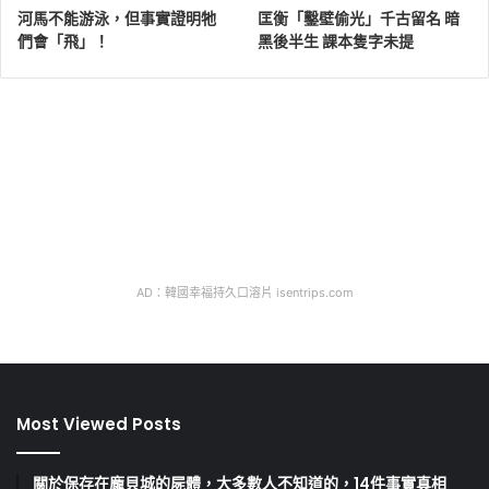
河馬不能游泳，但事實證明牠
匡衡「鑿壁偷光」千古留名 暗
們會「飛」！
黑後半生 課本隻字未提
AD：韓國幸福持久口溶片 isentrips.com
Most Viewed Posts
關於保存在龐貝城的屍體，大多數人不知道的，14件事實真相