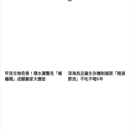
罕見生物奇景！積水灘驚見「螞
深海具足蟲生存機制揭密「開源
蟻橋」成鏈搬家大遷徙
節流」不吃不喝5年