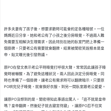
許多夫妻有了孩子後，想要求歡時可能會約定各種暗號。一位
媽媽近日分享，她和老公有了小孩之後分房睡覺，不過兩人難
免需要互相解決生理需求，因此特別在她的臥室門把上準備一
個掛牌，只要老公有需要就會翻牌，結果被閨密笑說根本是皇
帝，貼文曝光後引發熱議。
原PO在發文表示老公平時睡覺打呼很大聲，常常因此讓孩子睡
覺時被嚇醒，為了避免這種狀況，兩人因此決定分房睡覺，同
時也準備了一個掛牌，讓老公有需求時可以翻牌暗示，只要原
PO哄完兒子睡覺，就會換好衣服、到另一間臥室跟老公愛愛。
讓原PO沒想到的是，閨密得知此事語出驚人，「這不就是皇帝
嗎？皇帝翻牌，然後妃子就去寢宮侍寢」，讓原PO忍不住笑