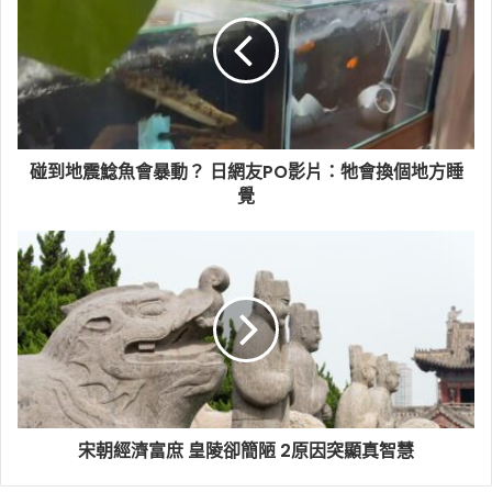
碰到地震鯰魚會暴動？ 日網友PO影片：牠會換個地方睡
覺
宋朝經濟富庶 皇陵卻簡陋 2原因突顯真智慧