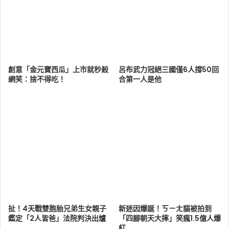
創意「金元寶西瓜」上市就秒殺
呂布武力冠絕三國僅6人撐50回
網笑：捨不得吃！
合第一人是他
扯！4天戰雙胞胎兄弟生女親子
新迷因爆誕！ㄎㄧㄤ貓被拍到
鑑定「2人皆爸」法院判決出爐
「四腳朝天大摔」笑瘋1.5億人爆
紅