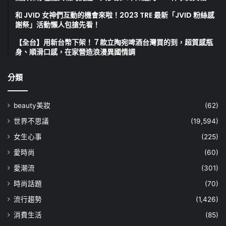
和 JVID 女神們互動的機會來啦！2023 TRE 最新「JVID 粉絲感
謝祭」活動懶人包搶先看！
【全台】用新台幣下架！７款立陶宛啤酒台灣買的到，超質感瓶
身、順滑口感，在家營造浪漫異國情調
分類
beauty美妝
(62)
世界不思議
(19,594)
女生心事
(225)
愛時尚
(60)
愛潮流
(301)
時尚話題
(70)
流行趨勢
(1,426)
消費生活
(85)