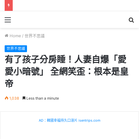
Menu
S
fo
Home
/
世界不思議
世界不思議
有了孩子分房睡！人妻自爆「愛
愛小暗號」 全網笑歪：根本是皇
帝
1,038
Less than a minute
AD：韓國幸福持久口溶片 isentrips.com