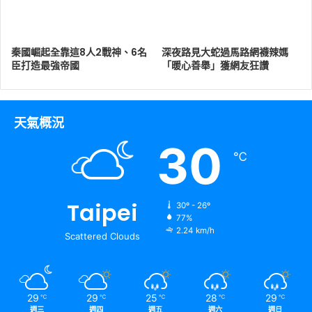
秦國崛起全靠這8人2戰神、6名
深夜路見大蛇過馬路網襪辣媽
臣打造最強帝國
「暖心善舉」獲網友狂讚
天氣概況
30
℃
Taipei
30º - 26º
77%
2.24 km/h
Scattered Clouds
29
29
25
28
29
℃
℃
℃
℃
℃
週三
週四
週五
週六
週日