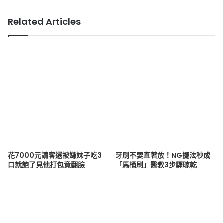
Related Articles
花7000元請客還被嫌妹子吃3
牙刷不要直著放！NG擺法秒成
口就飽了見他打包竟翻臉
「馬桶刷」醫教3步驟晾乾