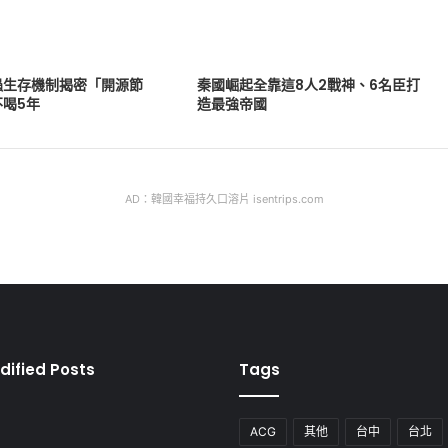
蟲生存機制揭密「開源節
秦國崛起全靠這8人2戰神、6名臣打
不喝5年
造最強帝國
AD：韓國幸福持久口溶片 isentrips.com
dified Posts
Tags
ACG
其他
台中
台北