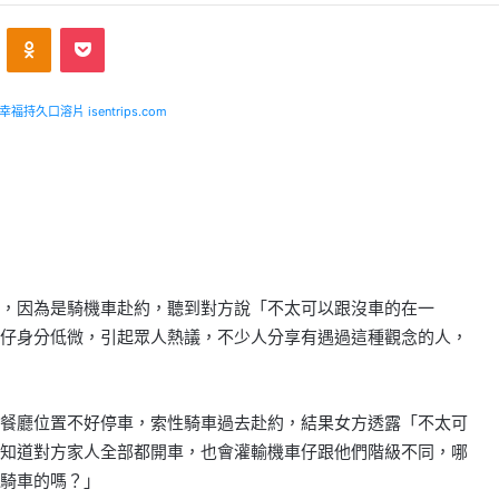
ontakte
Odnoklassniki
Pocket
福持久口溶片 isentrips.com
，因為是騎機車赴約，聽到對方說「不太可以跟沒車的在一
仔身分低微，引起眾人熱議，不少人分享有遇過這種觀念的人，
餐廳位置不好停車，索性騎車過去赴約，結果女方透露「不太可
知道對方家人全部都開車，也會灌輸機車仔跟他們階級不同，哪
騎車的嗎？」