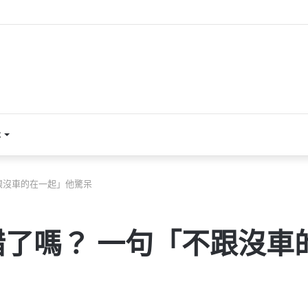
本
跟沒車的在一起」他驚呆
了嗎？ 一句「不跟沒車