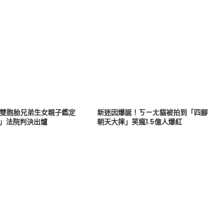
戰雙胞胎兄弟生女親子鑑定
新迷因爆誕！ㄎㄧㄤ貓被拍到「四腳
爸」法院判決出爐
朝天大摔」笑瘋1.5億人爆紅