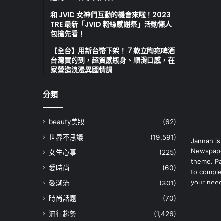
和 JVID 女神們互動的機會來啦！2023
TRE 最新「JVID 粉絲感謝祭」活動懶人
包搶先看！
【全台】用新台幣下架！７款立陶宛啤酒
台灣買的到，超質感瓶身、順滑口感，在
家營造浪漫異國情調
分類
beauty美妝
(62)
世界不思議
(19,591)
Jannah is
Newspape
女生心事
(225)
theme. Pa
愛時尚
(60)
to comple
your nee
愛潮流
(301)
時尚話題
(70)
流行趨勢
(1,426)