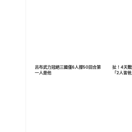
呂布武力冠絕三國僅6人撐50回合第
扯！4天
一人是他
「2人皆