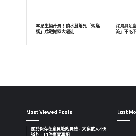
罕見生物奇景！積水灘驚見「螞蟻
深海具足
橋」成鏈搬家大遷徙
流」不吃
Most Viewed Posts
Last Mo
關於保存在龐貝城的屍體，大多數人不知
道的，14件事實真相