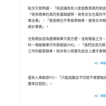
貼文引發熱議，「有認識有些人家庭教育真的是這
「很多開車的真的有優越感啊，很多女生也真的不
車出事」、「我爸媽也不準我學騎車，覺得北市騎
統計事實」。
也有網友認為選擇騎車只是方便，沒有階級之分，
科一堆破機車仔年薪超過300」、「我們店長月
工作的都是騎車，除非有小孩要先送去上課才會開
AD：韓國幸
還有人奉勸原PO，「只能說觀念不同就不需要勉
要來往就好」。
AD：韓國幸