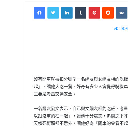
Facebook
Twitter
LinkedIn
Tumblr
Pinterest
Reddit
VK
AD：韓國幸
沒有開車就被扣分嗎？一名網友與女網友相約吃飯
起」，讓他大吃一驚，好奇有多少人會覺得騎機車
主要是考量交通安全。
一名網友發文表示，自己與女網友相約吃飯，考量
以跟沒車的在一起」，讓他十分震驚，追問之下才
天橫死街頭都不意外，讓他好奇「開車的會看不起