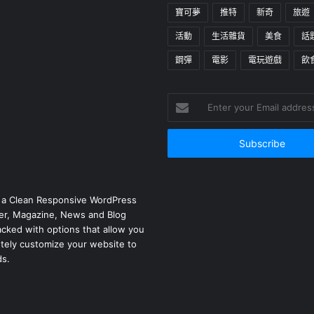
寶可夢
推特
新奇
旅遊
活動
生活雜貨
美食
話
鋼彈
電影
電玩遊戲
飲
Enter
your
Email
address
 a Clean Responsive WordPress
r, Magazine, News and Blog
cked with options that allow you
tely customize your website to
ds.