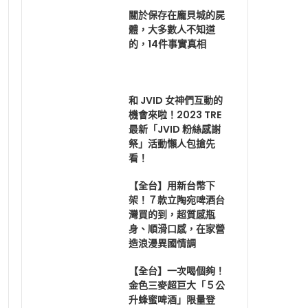
關於保存在龐貝城的屍
體，大多數人不知道
的，14件事實真相
和 JVID 女神們互動的
機會來啦！2023 TRE
最新「JVID 粉絲感謝
祭」活動懶人包搶先
看！
【全台】用新台幣下
架！７款立陶宛啤酒台
灣買的到，超質感瓶
身、順滑口感，在家營
造浪漫異國情調
【全台】一次喝個夠！
金色三麥超巨大「５公
升蜂蜜啤酒」限量登