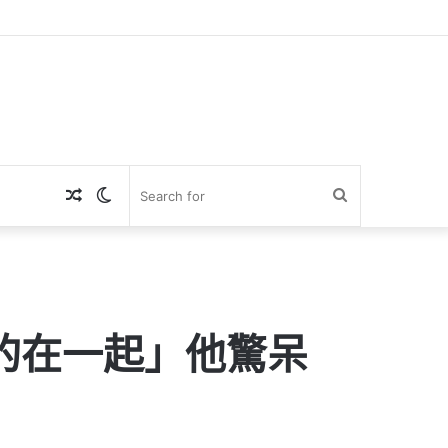
Random
Switch
Search
Article
skin
for
的在一起」他驚呆