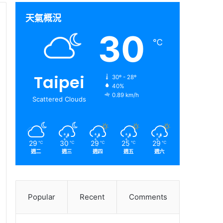
天氣概況
30
℃
Taipei
30º - 28º
40%
0.89 km/h
Scattered Clouds
29
30
29
25
29
℃
℃
℃
℃
℃
週二
週三
週四
週五
週六
Popular
Recent
Comments