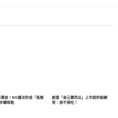
直著放！NG擺法秒成「馬桶
創意「金元寶西瓜」上市就秒殺網
3步驟晾乾
笑：捨不得吃！