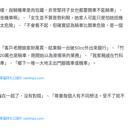
樣，說騎機車是肉包鐵，非常堅持子女也都要開車不能騎車」、
坐機車啊」、「女生並不算是勢利眼，她家人可能只是怕她搭機
太危險」、「不會看不起，但確實認為騎車比開車危險，是一個
「客戶老闆娘家財萬貫，結果騎一台破50cc外出來銀行」、「竹
薪20萬也是騎車，剛開始以為是哪來的業務」、「我家親戚在竹科
車」、「鄉下一堆一大地主出門腳踏車或機車」。
福持久口溶片 isentrips.com
強在一起了，沒有對錯」、「尊重每個人有不同想法，受不了就不
福持久口溶片 isentrips.com