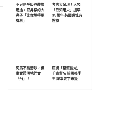
不只是呼吸與裝飾
考古大發現！人類
用途，巨鼻猴的大
「已知用火」提早
鼻子「比你想得更
35萬年 英國遺址有
有料」
證據
河馬不能游泳，但
匡衡「鑿壁偷光」
事實證明牠們會
千古留名 暗黑後半
「飛」！
生 課本隻字未提