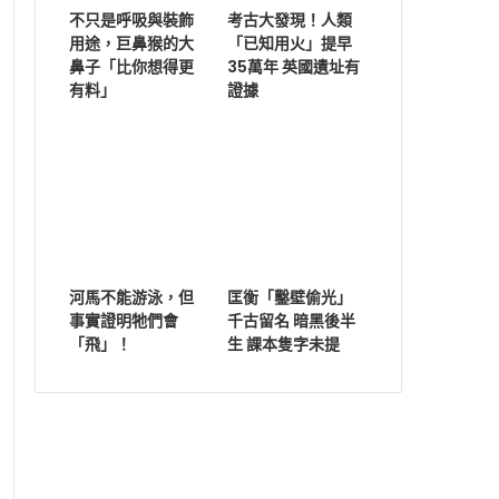
不只是呼吸與裝飾
考古大發現！人類
用途，巨鼻猴的大
「已知用火」提早
鼻子「比你想得更
35萬年 英國遺址有
有料」
證據
河馬不能游泳，但
匡衡「鑿壁偷光」
事實證明牠們會
千古留名 暗黑後半
「飛」！
生 課本隻字未提