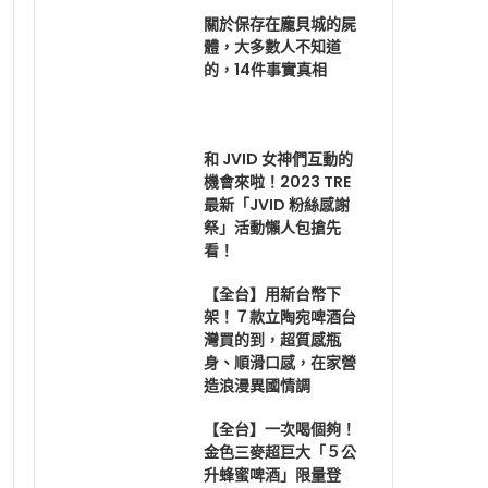
關於保存在龐貝城的屍
體，大多數人不知道
的，14件事實真相
和 JVID 女神們互動的
機會來啦！2023 TRE
最新「JVID 粉絲感謝
祭」活動懶人包搶先
看！
【全台】用新台幣下
架！７款立陶宛啤酒台
灣買的到，超質感瓶
身、順滑口感，在家營
造浪漫異國情調
【全台】一次喝個夠！
金色三麥超巨大「５公
升蜂蜜啤酒」限量登