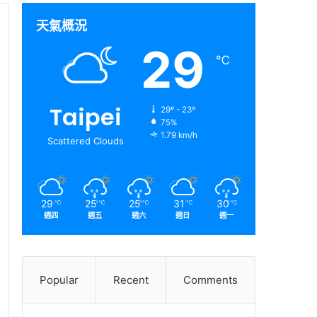
天氣概況
29
℃
Taipei
29º - 23º
75%
1.79 km/h
Scattered Clouds
29
25
25
31
30
℃
℃
℃
℃
℃
週四
週五
週六
週日
週一
Popular
Recent
Comments