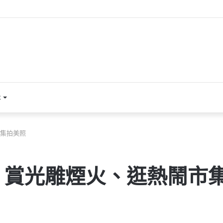
本
集拍美照
！賞光雕煙火、逛熱鬧市