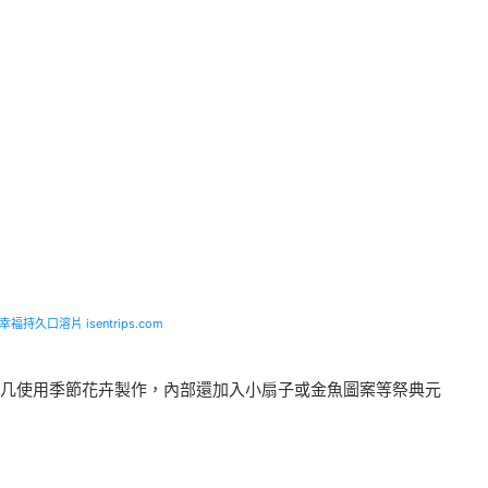
福持久口溶片 isentrips.com
几使用季節花卉製作，內部還加入小扇子或金魚圖案等祭典元