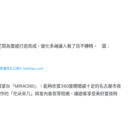
」以萬花筒為靈感打造而成，變化多端讓人看了目不轉睛。 圖：
福持久口溶片 isentrips.com
高空展望台「MIRAI360」，能夠欣賞360度開闊感十足的名古屋市夜
作的「花朵茶几」與室內香氛等陪襯，讓遊客享受美好夏夜時