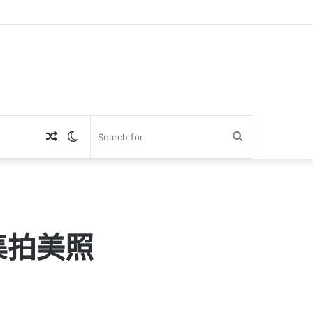
Random
Switch
Search
Article
skin
for
集拍美照