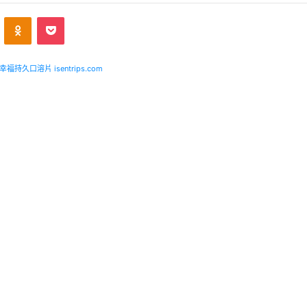
ontakte
Odnoklassniki
Pocket
福持久口溶片 isentrips.com