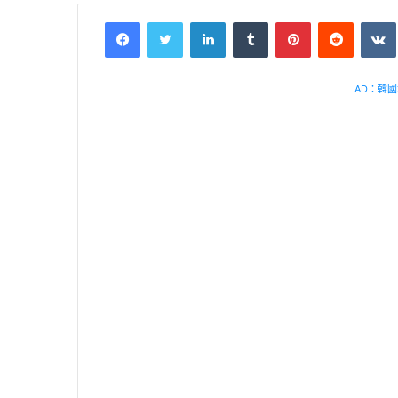
Facebook
Twitter
LinkedIn
Tumblr
Pinterest
Reddit
VK
AD：韓國幸