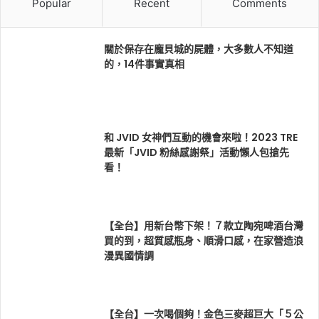
Popular
Recent
Comments
關於保存在龐貝城的屍體，大多數人不知道
的，14件事實真相
和 JVID 女神們互動的機會來啦！2023 TRE
最新「JVID 粉絲感謝祭」活動懶人包搶先
看！
【全台】用新台幣下架！７款立陶宛啤酒台灣
買的到，超質感瓶身、順滑口感，在家營造浪
漫異國情調
【全台】一次喝個夠！金色三麥超巨大「５公