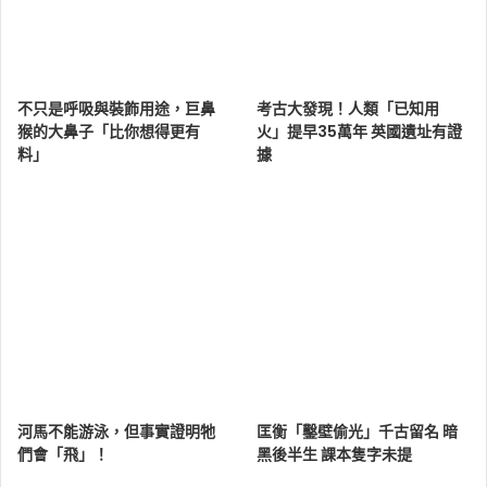
不只是呼吸與裝飾用途，巨鼻
考古大發現！人類「已知用
猴的大鼻子「比你想得更有
火」提早35萬年 英國遺址有證
料」
據
河馬不能游泳，但事實證明牠
匡衡「鑿壁偷光」千古留名 暗
們會「飛」！
黑後半生 課本隻字未提