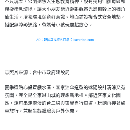
不只玩樂，公園還融入生態教育精神，設有獨角仙撫育區和
模擬棲息環境，讓大小朋友能近距離觀察光蠟樹幹上的獨角
仙生活，培養環境保育好意識。地面鋪設複合式安全地墊，
搭配無障礙通路，爸媽帶小孩玩耍超放心。
AD：韓國幸福持久口溶片 isentrips.com
◎照片來源：台中市政府建設局
夏季還貼心設置戲水區，客家油傘造型的遮陽設計清涼又有
氛圍，完全是全家遊山城的理想新地標。鄰近客家文化園
區，還可串連浪漫的台三線與東豐自行車道，玩飽再接著騎
車旅行，兼顧生態體驗與戶外休閒。