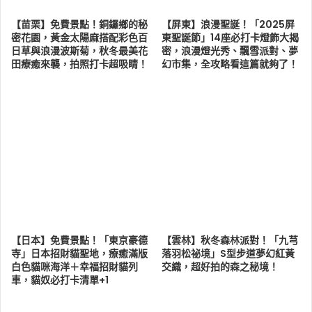
【苗栗】免費景點！銅鑼鄉的秘
【屏東】浪漫聖誕！「2025屏
密花園，黃金太陽麻搭配彩色百
東聖誕節」14座必打卡燈飾大揭
日草與浪漫波斯菊，秋冬最美花
密，浪漫燈光秀、飄雪派對、夢
田療癒來襲，拍照打卡超吸睛！
幻市集，全攻略看這篇就夠了！
【日本】免費景點！「東京豪德
【雲林】秋冬森林派對！「九芎
寺」日本招財貓聖地，療癒滿版
落羽松祕境」S型步道夢幻紅黃
白色貓咪海洋＋幸福招財貓列
交織，超好拍的森之秘境！
車，貓奴必打卡清單+1