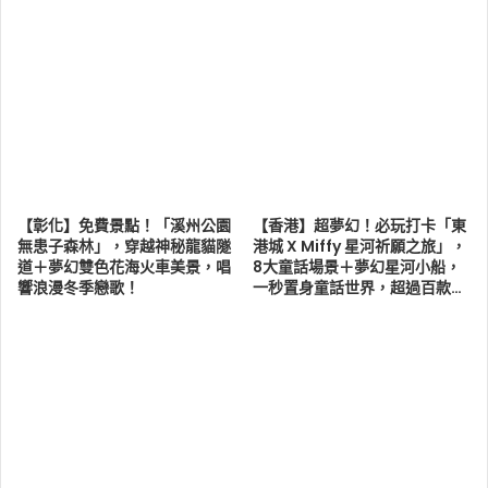
【彰化】免費景點！「溪州公園
【香港】超夢幻！必玩打卡「東
無患子森林」，穿越神秘龍貓隧
港城 X Miffy 星河祈願之旅」，
道＋夢幻雙色花海火車美景，唱
8大童話場景＋夢幻星河小船，
響浪漫冬季戀歌！
一秒置身童話世界，超過百款…