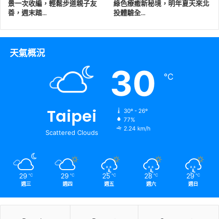
景一次收編，輕鬆步道親子友
綠色療癒新秘境，明年夏天來北
善，週末踏…
投體驗全…
天氣概況
30
℃
Taipei
30º - 26º
77%
2.24 km/h
Scattered Clouds
29
29
25
28
29
℃
℃
℃
℃
℃
週三
週四
週五
週六
週日