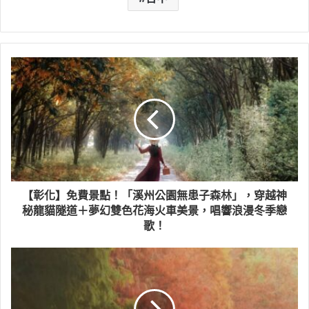
【彰化】免費景點！「溪州公園無患子森林」，穿越神
秘龍貓隧道＋夢幻雙色花海火車美景，唱響浪漫冬季戀
歌！