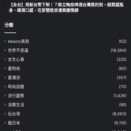
【全台】用新台幣下架！７款立陶宛啤酒台灣買的到，超質感瓶
身、順滑口感，在家營造浪漫異國情調
分類
beauty美妝
(62)
世界不思議
(19,594)
女生心事
(225)
愛時尚
(60)
愛潮流
(301)
時尚話題
(70)
流行趨勢
(1,426)
消費生活
(85)
玩台灣
(8,063)
瘋日本
(6,110)