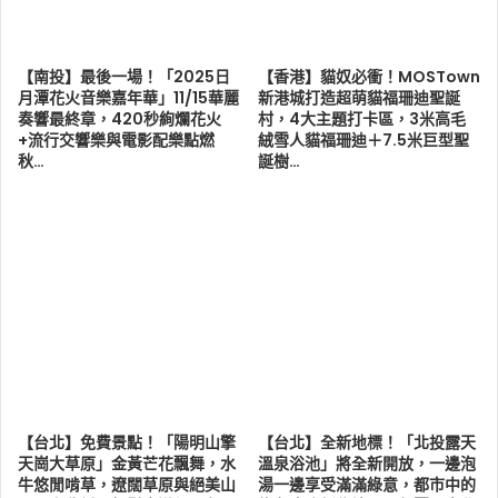
【南投】最後一場！「2025日
【香港】貓奴必衝！MOSTown
月潭花火音樂嘉年華」11/15華麗
新港城打造超萌貓福珊迪聖誕
奏響最終章，420秒絢爛花火
村，4大主題打卡區，3米高毛
+流行交響樂與電影配樂點燃
絨雪人貓福珊迪＋7.5米巨型聖
秋…
誕樹…
【台北】免費景點！「陽明山擎
【台北】全新地標！「北投露天
天崗大草原」金黃芒花飄舞，水
溫泉浴池」將全新開放，一邊泡
牛悠閒啃草，遼闊草原與絕美山
湯一邊享受滿滿綠意，都市中的