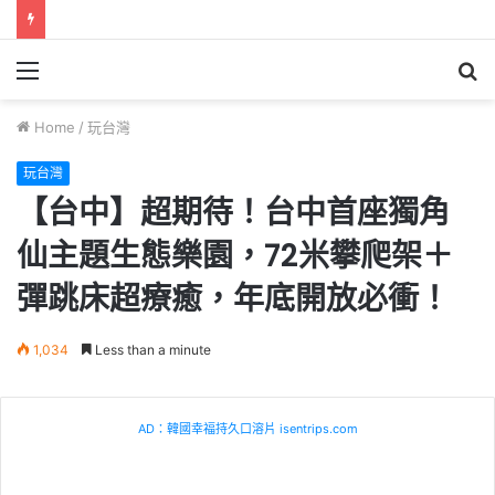
Menu
S
fo
Home
/
玩台灣
玩台灣
【台中】超期待！台中首座獨角
仙主題生態樂園，72米攀爬架＋
彈跳床超療癒，年底開放必衝！
1,034
Less than a minute
AD：韓國幸福持久口溶片 isentrips.com