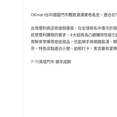
OKmart台中國圖門市飄散濃濃書卷氣息，適合在
台灣便利商店密度相當高，在全球排名中僅次於南
民眾便利購物的需求，4大超商為凸顯獨特性吸引
買鮮食零嘴等旅途用品，也能順手與萌趣裝潢、精
夯，特色店點適合小憩、拍照打卡，客流量有望帶
7-11清境門市 萌羊成群