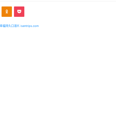
ontakte
Odnoklassniki
Pocket
福持久口溶片 isentrips.com