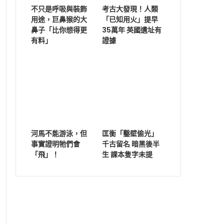
不只是呼吸與裝飾
考古大發現！人類
用途，巨鼻猴的大
「已知用火」提早
鼻子「比你想得更
35萬年 英國遺址有
有料」
證據
河馬不能游泳，但
匡衡「鑿壁偷光」
事實證明牠們會
千古留名 暗黑後半
「飛」！
生 課本隻字未提