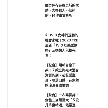
關於保存在龐貝城的屍
體，大多數人不知道
的，14件事實真相
和 JVID 女神們互動的
機會來啦！2023 TRE
最新「JVID 粉絲感謝
祭」活動懶人包搶先
看！
【全台】用新台幣下
架！７款立陶宛啤酒台
灣買的到，超質感瓶
身、順滑口感，在家營
造浪漫異國情調
【全台】一次喝個夠！
金色三麥超巨大「５公
升蜂蜜啤酒」限量登