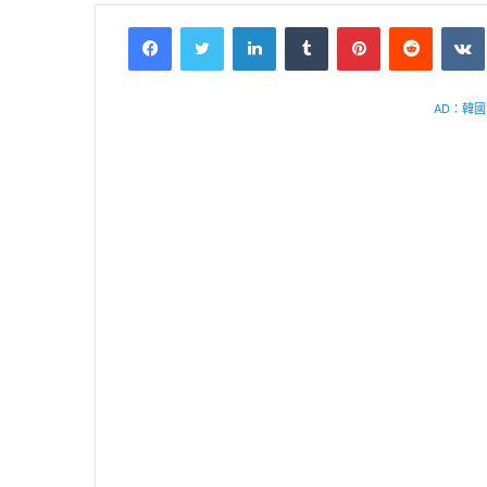
Facebook
Twitter
LinkedIn
Tumblr
Pinterest
Reddit
VK
AD：韓國幸