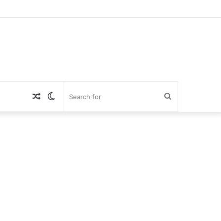
Random
Switch
Search
Article
skin
for