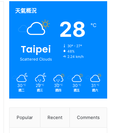
天氣概況
28
℃
Taipei
30º - 27º
48%
2.24 km/h
Scattered Clouds
30
29
30
30
31
℃
℃
℃
℃
℃
週二
週三
週四
週五
週六
Popular
Recent
Comments