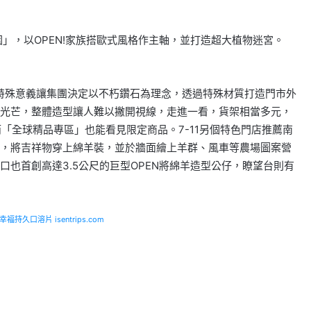
花園」，以OPEN!家族搭歐式風格作主軸，並打造超大植物迷宮。
，特殊意義讓集團決定以不朽鑽石為理念，透過特殊材質打造門市外
光芒，整體造型讓人難以撇開視線，走進一看，貨架相當多元，
「全球精品專區」也能看見限定商品。7-11另個特色門店推薦南
特色，將吉祥物穿上綿羊裝，並於牆面繪上羊群、風車等農場圖案營
也首創高達3.5公尺的巨型OPEN將綿羊造型公仔，瞭望台則有
福持久口溶片 isentrips.com