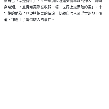
氣角色「岸邊露伴」，在十年前因邂逅美麗年輕的婦人「藤倉
奈奈瀨」，並得知羅浮宮收藏一幅「世界上最黑暗的畫」，十
年後的他為了見證這幅畫的傳說，便親自潛入羅浮宮的地下隧
道，卻遇上了驚悚駭人的事件。