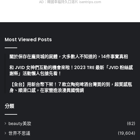
AD：韓國幸福持久口溶片 isentrips.com
Most Viewed Posts
關於保存在龐貝城的屍體，大多數人不知道的，14件事實真相
和 JVID 女神們互動的機會來啦！2023 TRE 最新「JVID 粉絲感
謝祭」活動懶人包搶先看！
【全台】用新台幣下架！７款立陶宛啤酒台灣買的到，超質感瓶
身、順滑口感，在家營造浪漫異國情調
分類
beauty美妝
(62)
世界不思議
(19,604)