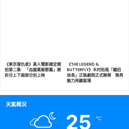
《東京復仇者》真人電影確定開
《THE LEGEND &
拍第二集 「血腥萬聖節篇」將
BUTTERFLY》木村拓哉「織田
拆分上下兩部分別上映
信長」正裝劇照正式解禁 熟男
魅力再顯氣場
天氣概況
25
℃