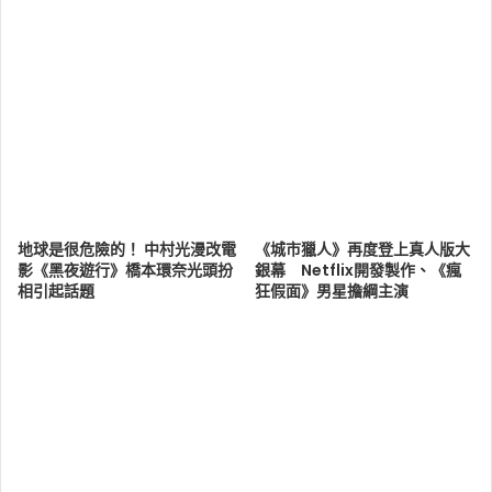
地球是很危險的！ 中村光漫改電
《城市獵人》再度登上真人版大
影《黑夜遊行》橋本環奈光頭扮
銀幕 Netflix開發製作、《瘋
相引起話題
狂假面》男星擔綱主演