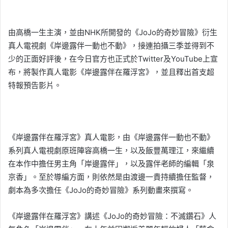
由高橋一生主演，並由NHK所開發的《JoJo的奇妙冒險》衍生
真人電視劇《岸邊露伴一動也不動》，接連拍攝三季並得到不
少的正面好評後，在今日官方也正式於Twitter及YouTube上宣
布，將製作真人電影《岸邊露伴在羅浮宮》，並且釋出首支超
特報預告影片。
《岸邊露伴在羅浮宮》真人電影，由《岸邊露伴一動也不動》
系列真人電視劇原班陣容高橋一生，以及飯豐萬理江，來繼續
在本作中擔任男主角「岸邊露伴」，以及露伴老師的編輯「泉
京香」。至於導編方面，則依然是由渡邊一貴持續擔任監督，
劇本為多次擔任《JoJo的奇妙冒險》系列動畫來撰寫。
《岸邊露伴在羅浮宮》講述《JoJo的奇妙冒險：不滅鑽石》人