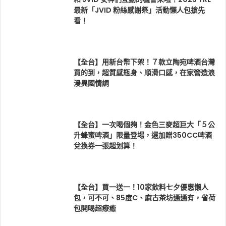
最新「JVID 粉絲感謝祭」活動懶人包搶先
看！
【全台】用新台幣下架！７款立陶宛啤酒台灣
買的到，超質感瓶身、順滑口感，在家營造浪
漫異國情調
【全台】一次喝個夠！金色三麥超巨大「５公
升蜂蜜啤酒」限量登場，還加贈350CC啤酒
兌換券一張超划算！
【全台】買一送一！10家飲料七夕優惠懶人
包，可不可、85度C、麻古茶坊通通有，省荷
包開喝超療癒