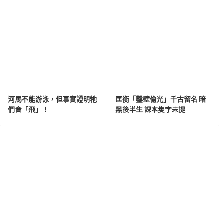
河馬不能游泳，但事實證明牠
匡衡「鑿壁偷光」千古留名 暗
們會「飛」！
黑後半生 課本隻字未提