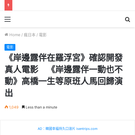
Menu
S
fo
Home
/
瘋日本
/
電影
電影
《岸邊露伴在羅浮宮》確認開發
真人電影 《岸邊露伴一動也不
動》高橋一生等原班人馬回歸演
出
1,049
Less than a minute
AD：韓國幸福持久口溶片 isentrips.com