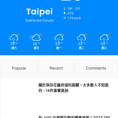
Taipei
29º - 25º
57%
1.79 km/h
Scattered Clouds
29
28
33
33
33
℃
℃
℃
℃
℃
週六
週日
週一
週二
週三
Popular
Recent
Comments
關於保存在龐貝城的屍體，大多數人不知道
的，14件事實真相
和 JVID 女神們互動的機會來啦！2023 TRE