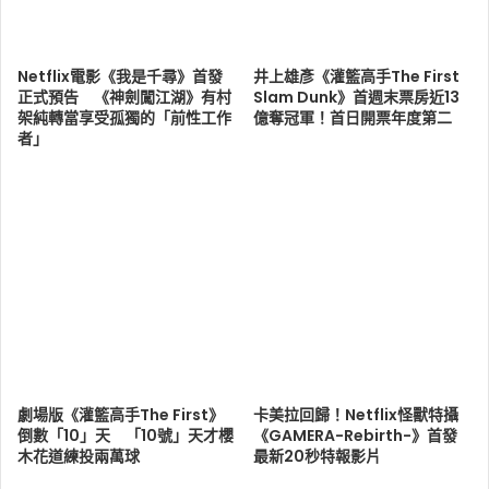
Netflix電影《我是千尋》首發
井上雄彥《灌籃高手The First
正式預告 《神劍闖江湖》有村
Slam Dunk》首週末票房近13
架純轉當享受孤獨的「前性工作
億奪冠軍！首日開票年度第二
者」
劇場版《灌籃高手The First》
卡美拉回歸！Netflix怪獸特攝
倒數「10」天 「10號」天才櫻
《GAMERA-Rebirth-》首發
木花道練投兩萬球
最新20秒特報影片