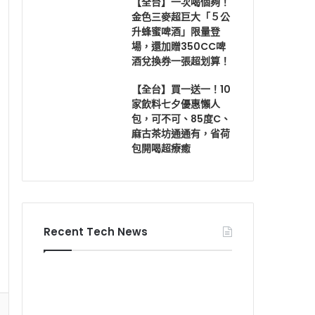
【全台】一次喝個夠！
金色三麥超巨大「５公
升蜂蜜啤酒」限量登
場，還加贈350CC啤
酒兌換券一張超划算！
【全台】買一送一！10
家飲料七夕優惠懶人
包，可不可、85度C、
麻古茶坊通通有，省荷
包開喝超療癒
Recent Tech News