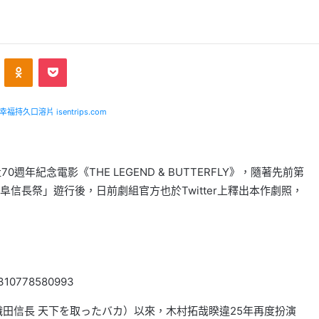
VKontakte
Odnoklassniki
Pocket
福持久口溶片 isentrips.com
週年紀念電影《THE LEGEND & BUTTERFLY》，隨著先前第
信長祭」遊行後，日前劇組官方也於Twitter上釋出本作劇照，
36310778580993
織田信長 天下を取ったバカ）以來，木村拓哉睽違25年再度扮演