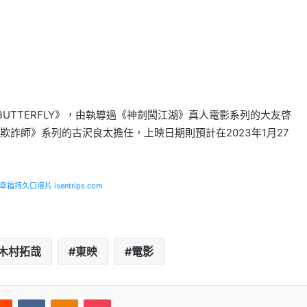
& BUTTERFLY》，由執導過《神劍闖江湖》真人電影系列的大友啓
詐師》系列的古沢良太擔任，上映日期則預計在2023年1月27
福持久口溶片 isentrips.com
木村拓哉
東映
電影
erest
Reddit
VKontakte
Odnoklassniki
Pocket