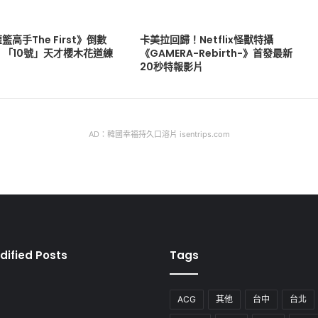
高手The First》倒數
卡美拉回歸！Netflix怪獸特攝
 「10號」天才櫻木花道練
《GAMERA-Rebirth-》首發最新
20秒特報影片
AD：韓國幸福持久口溶片 isentrips.com
dified Posts
Tags
ACG
其他
台中
台北