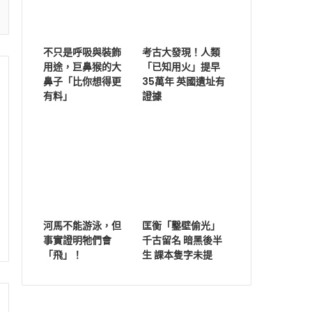
不只是呼吸與裝飾
考古大發現！人類
用途，巨鼻猴的大
「已知用火」提早
鼻子「比你想得更
35萬年 英國遺址有
有料」
證據
河馬不能游泳，但
匡衡「鑿壁偷光」
事實證明牠們會
千古留名 暗黑後半
「飛」！
生 課本隻字未提