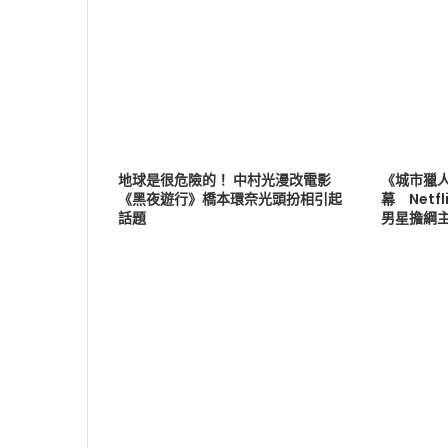
地球是很危險的！ 中村光漫改電影
《城市獵
《黑夜遊行》橋本環奈光頭扮相引起
幕 Net
話題
男星擔綱