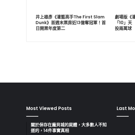
井上雄彥《灌籃高手The First Slam
劇場版《灌籃
Dunk》首週末票房近13億奪冠軍！首
「10」天
日開票年度第二
投兩萬球
Most Viewed Posts
Last Mo
關於保存在龐貝城的屍體，大多數人不知
道的，14件事實真相