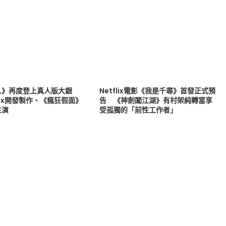
人》再度登上真人版大銀
Netflix電影《我是千尋》首發正式預
flix開發製作、《瘋狂假面》
告 《神劍闖江湖》有村架純轉當享
主演
受孤獨的「前性工作者」