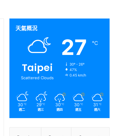
天氣概況
27
℃
Taipei
30º - 26º
47%
0.45 km/h
Scattered Clouds
30
29
30
30
31
℃
℃
℃
℃
℃
週二
週三
週四
週五
週六