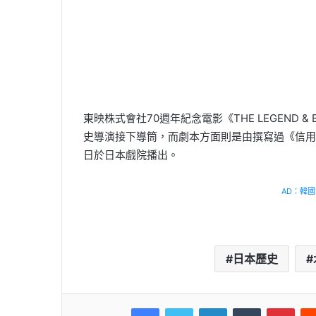
東映株式會社70週年紀念電影《THE LEGEND 
史導演接下導筒，而劇本方面則是由撰寫過《信用欺
日於日本戲院播出。
AD：韓國幸
日本歷史
Facebook
Twitter
LinkedIn
Tumblr
Pint