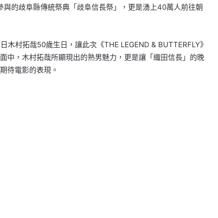
所參與的歧阜縣傳統祭典「歧阜信長祭」，更是湧上40萬人前往朝
拓哉50歲生日，讓此次《THE LEGEND & BUTTERFLY》
面中，木村拓哉所顯現出的熟男魅力，更是讓「織田信長」的晚
期待電影的表現。