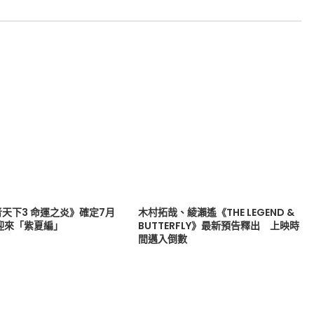
天下3 命運之炎》確定7月
木村拓哉、綾瀨遙《THE LEGEND &
迎來「紫夏編」
BUTTERFLY》最新預告釋出 上映時
間邁入倒數