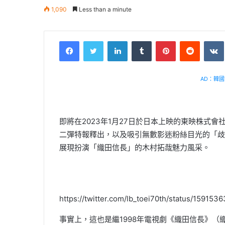
1,090
Less than a minute
Facebook
Twitter
LinkedIn
Tumblr
Pinterest
Reddit
AD：韓國幸
即將在2023年1月27日於日本上映的東映株式會社70
二彈特報釋出，以及吸引無數影迷粉絲目光的「歧阜
展現扮演「織田信長」的木村拓哉魅力風采。
https://twitter.com/lb_toei70th/status/15915
事實上，這也是繼1998年電視劇《織田信長》（