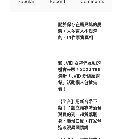
Popular
Recent
Comments
關於保存在龐貝城的屍
體，大多數人不知道
的，14件事實真相
和 JVID 女神們互動的
機會來啦！2023 TRE
最新「JVID 粉絲感謝
祭」活動懶人包搶先
看！
【全台】用新台幣下
架！７款立陶宛啤酒台
灣買的到，超質感瓶
身、順滑口感，在家營
造浪漫異國情調