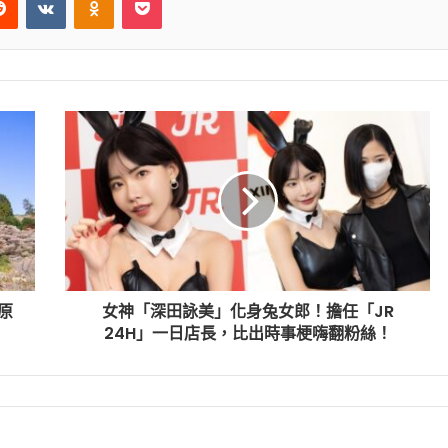
原
女神「深田詠美」化身兔女郎！擔任「JR
24H」一日店長，比出時事梗嗨翻粉絲！