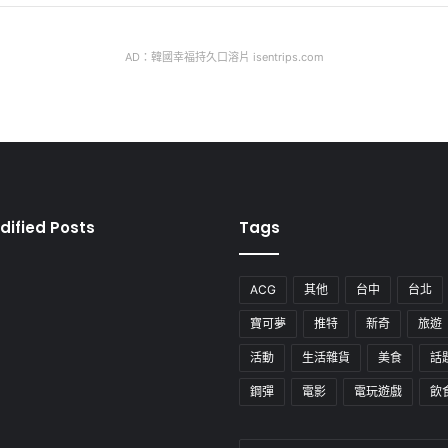
AD：韓國幸福持久口溶片 isentrips.com
dified Posts
Tags
ACG
其他
台中
台北
寶可夢
推特
新奇
旅遊
活動
生活雜貨
美食
話
鋼彈
電影
電玩遊戲
飲