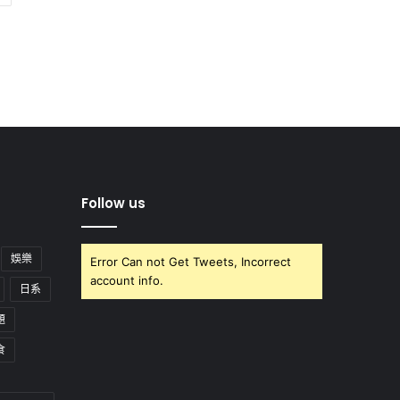
Follow us
娛樂
Error Can not Get Tweets, Incorrect
account info.
日系
題
食