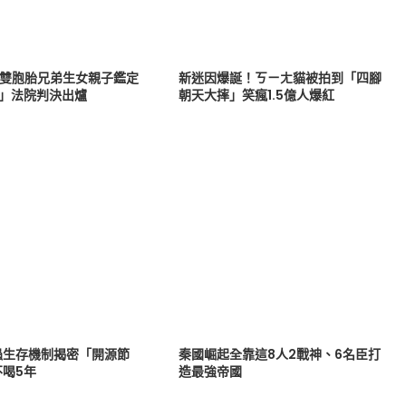
戰雙胞胎兄弟生女親子鑑定
新迷因爆誕！ㄎㄧㄤ貓被拍到「四腳
爸」法院判決出爐
朝天大摔」笑瘋1.5億人爆紅
蟲生存機制揭密「開源節
秦國崛起全靠這8人2戰神、6名臣打
不喝5年
造最強帝國