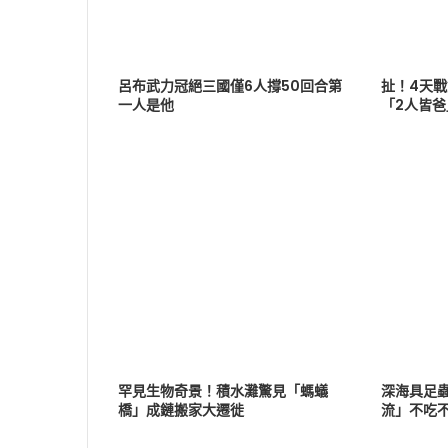
呂布武力冠絕三國僅6人撐50回合第
扯！4天
一人是他
「2人皆
罕見生物奇景！積水灘驚見「螞蟻
深海具足
橋」成鏈搬家大遷徙
流」不吃