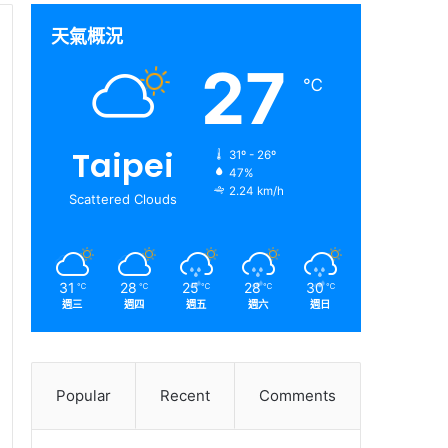
天氣概況
27
℃
Taipei
31º - 26º
47%
2.24 km/h
Scattered Clouds
31
28
25
28
30
℃
℃
℃
℃
℃
週三
週四
週五
週六
週日
Popular
Recent
Comments