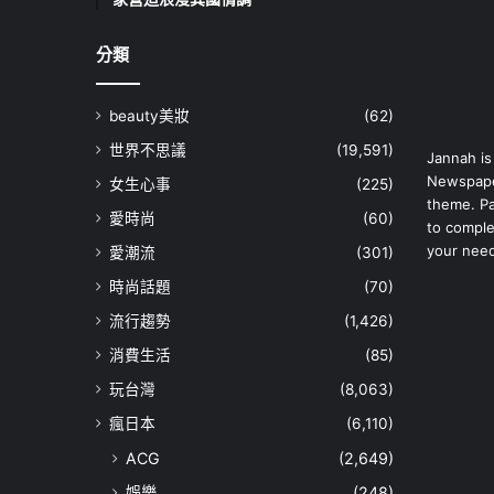
分類
beauty美妝
(62)
世界不思議
(19,591)
Jannah is
Newspape
女生心事
(225)
theme. Pa
愛時尚
(60)
to comple
your nee
愛潮流
(301)
時尚話題
(70)
流行趨勢
(1,426)
消費生活
(85)
玩台灣
(8,063)
瘋日本
(6,110)
ACG
(2,649)
娛樂
(248)