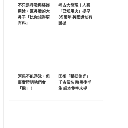
不只是呼吸與裝飾
考古大發現！人類
用途，巨鼻猴的大
「已知用火」提早
鼻子「比你想得更
35萬年 英國遺址有
有料」
證據
河馬不能游泳，但
匡衡「鑿壁偷光」
事實證明牠們會
千古留名 暗黑後半
「飛」！
生 課本隻字未提