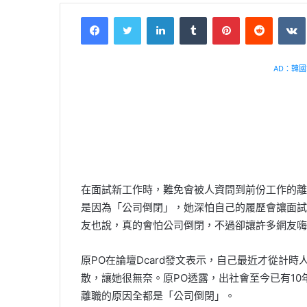
Facebook
Twitter
LinkedIn
Tumblr
Pinterest
Reddit
VK
AD：韓國幸
在面試新工作時，難免會被人資問到前份工作的離
是因為「公司倒閉」，她深怕自己的履歷會讓面試
友也說，真的會怕公司倒閉，不過卻讓許多網友嗨
原PO在論壇Dcard發文表示，自己最近才從計
散，讓她很無奈。原PO透露，出社會至今已有10
離職的原因全都是「公司倒閉」。