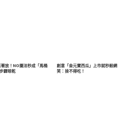
直著放！NG擺法秒成「馬桶
創意「金元寶西瓜」上市就秒殺網
3步驟晾乾
笑：捨不得吃！