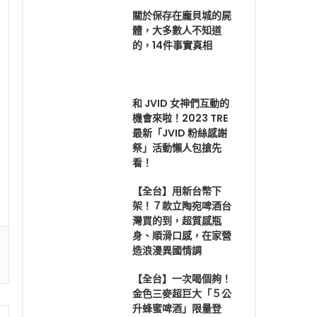
關於保存在龐貝城的屍
體，大多數人不知道
的，14件事實真相
和 JVID 女神們互動的
機會來啦！2023 TRE
最新「JVID 粉絲感謝
祭」活動懶人包搶先
看！
【全台】用新台幣下
架！７款立陶宛啤酒台
灣買的到，超質感瓶
身、順滑口感，在家營
造浪漫異國情調
【全台】一次喝個夠！
金色三麥超巨大「５公
升蜂蜜啤酒」限量登