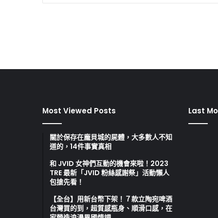
Most Viewed Posts
Last Mo
關於保存在龐貝城的屍體，大多數人不知
道的，14件事實真相
和 JVID 女神們互動的機會來啦！2023
TRE 最新「JVID 粉絲感謝祭」活動懶人
包搶先看！
【全台】用新台幣下架！７款立陶宛啤酒
台灣買的到，超質感瓶身、順滑口感，在
家營造浪漫異國情調