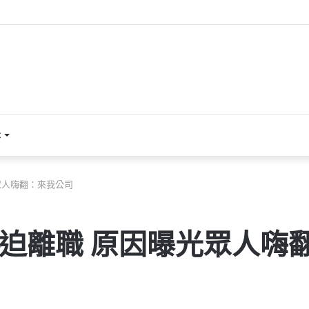
本
眾人嗨翻：來我公司
被迫離職 原因曝光眾人嗨