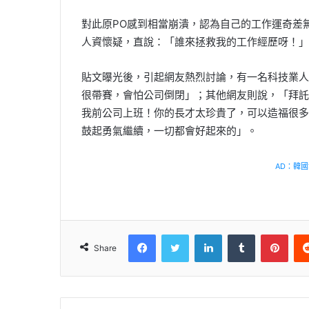
對此原PO感到相當崩潰，認為自己的工作運奇差
人資懷疑，直說：「誰來拯救我的工作經歷呀！」
貼文曝光後，引起網友熱烈討論，有一名科技業人
很帶賽，會怕公司倒閉」；其他網友則說，「拜託
我前公司上班！你的長才太珍貴了，可以造福很多
鼓起勇氣繼續，一切都會好起來的」。
AD：韓國幸
Facebook
Twitter
LinkedIn
Tumblr
Pinterest
Share