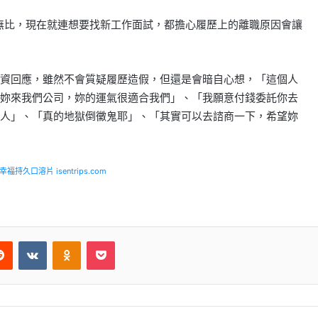
無比，現在就連想要找新工作面試，都擔心履歷上的離職原因會讓
資回應，雖然不會質疑履歷造假，但還是會暗自心想，「這個人
妳來我們公司，妳的運氣很適合我們」、「我願意付錢委託你去
人」、「真的地獄倒黴鬼耶」、「其實可以去諮商一下，希望妳
福持久口溶片 isentrips.com
Reddit
VKontakte
Odnoklassniki
Pocket