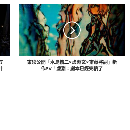
ㄎ
東映公開「水島精二×虚淵玄×齋藤將嗣」新
什
作PV！虛淵：劇本已經完稿了