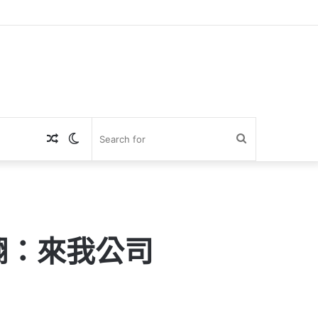
Random
Switch
Search
Article
skin
for
翻：來我公司