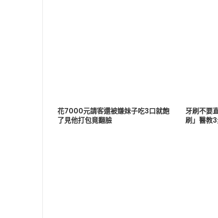
花7000元請客還被嫌妹子吃3口就飽
牙刷不要
了見他打包竟翻臉
刷」醫教