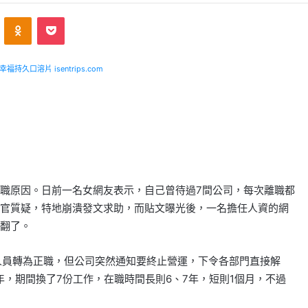
ontakte
Odnoklassniki
Pocket
福持久口溶片 isentrips.com
職原因。日前一名女網友表示，自己曾待過7間公司，每次離職都
官質疑，特地崩潰發文求助，而貼文曝光後，一名擔任人資的網
翻了。
時人員轉為正職，但公司突然通知要終止營運，下令各部門直接解
年，期間換了7份工作，在職時間長則6、7年，短則1個月，不過