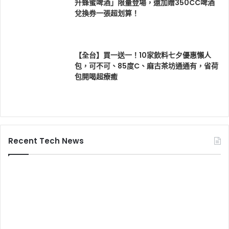
升蜂蜜啤酒」限量登場，還加贈350CC啤酒
兌換券一張超划算！
【全台】買一送一！10家飲料七夕優惠懶人
包，可不可、85度C、麻古茶坊通通有，省荷
包開喝超療癒
Recent Tech News