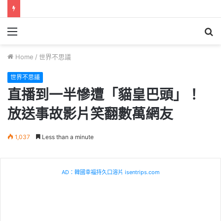
Menu
S
fo
Home
/
世界不思議
世界不思議
直播到一半慘遭「貓皇巴頭」！
放送事故影片笑翻數萬網友
1,037
Less than a minute
AD：韓國幸福持久口溶片 isentrips.com