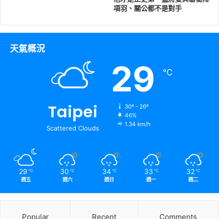
項羽、關公都不是對手
天氣概況
29
℃
Taipei
30º - 26º
46%
1.34 km/h
Scattered Clouds
29
30
34
33
32
℃
℃
℃
℃
℃
週五
週六
週日
週一
週二
Popular
Recent
Comments