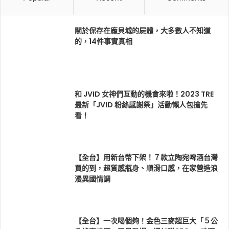
關於保存在龐貝城的屍體，大多數人不知道
的，14件事實真相
和 JVID 女神們互動的機會來啦！2023 TRE
最新「JVID 粉絲感謝祭」活動懶人包搶先
看！
【全台】用新台幣下架！７款立陶宛啤酒台灣
買的到，超質感瓶身、順滑口感，在家營造浪
漫異國情調
【全台】一次喝個夠！金色三麥超巨大「５公