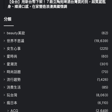
【全台】用新台幣下架！７款立陶宛啤酒台灣買的到，超質感瓶
身、順滑口感，在家營造浪漫異國情調
分類
beauty美妝
(62)
世界不思議
(19,639)
女生心事
(225)
愛時尚
(60)
愛潮流
(301)
時尚話題
(70)
流行趨勢
(1,426)
消費生活
(85)
玩台灣
(8,063)
瘋日本
(6,110)
ACG
(2,649)