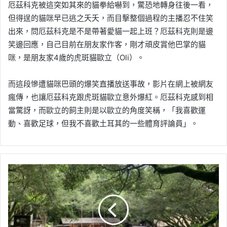
厄茲科克被這突如其來的貓拳給嚇到，驚恐地轉身往後一看，
但得逞的貓咪早已逃之夭夭，而目擊整個過程的主播忍不住笑
出來，問厄茲科克是不是帶著愛貓一起上班？厄茲科克則是邊
笑邊回應，自己目前在朋友家作客，剛才頑皮賞他巴掌的貓
咪，是朋友家4歲的虎斑貓歐立（Oli）。
而這段慘遭貓咪巴頭的爆笑直播放送事故，影片在網上被網友
瘋傳，也讓厄茲科克跟虎斑貓歐立意外爆紅。厄茲科克感到相
當驚訝，而歐立的飼主則是以歐立的角度笑稱，「我喜歡運
動、喜歡足球，但我不喜歡土耳其的一些體育評論員」。