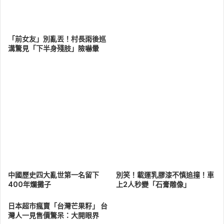
「前女友」別亂丟！村長雨後巡
溝驚見「下半身殘肢」險嚇暈
中國歷史四大亂世第一名留下
別笑！載運乳膠漆不慎追撞！車
400年爛攤子
上2人秒變「石膏雕像」
日本超市瘋賣「台灣芒果籽」 台
灣人一見售價驚呆：大開眼界