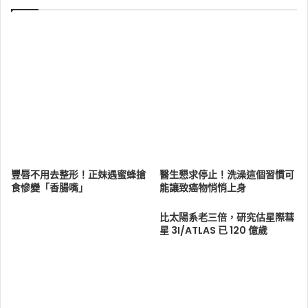
豐唇不用去整形！正妹遇蜜蜂搶
醫生懇求停止！洗澡這個習慣可
食慘變「香腸嘴」
能讓致癌物悄悄上身
比太陽系老三倍，研究估星際彗
星 3I/ATLAS 已 120 億歲