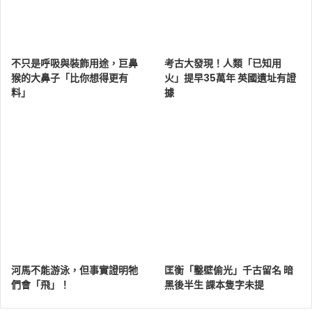
不只是呼吸與裝飾用途，巨鼻
考古大發現！人類「已知用
猴的大鼻子「比你想得更有
火」提早35萬年 英國遺址有證
料」
據
河馬不能游泳，但事實證明牠
匡衡「鑿壁偷光」千古留名 暗
們會「飛」！
黑後半生 課本隻字未提