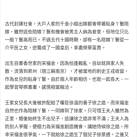
古代封建社會，大戶人家的千金小姐出嫁都會帶著貼身丫鬟陪
嫁，雖然這些陪嫁丫鬟有機會被男主人納為妾室，但地位只比
一般丫鬟高而已。不過五代十國時期，卻有一名陪嫁丫鬟從一
介平民之女，逆襲成了一國皇后，享盡榮華富貴。
出生自書香世家的宋福金，因為恰逢戰亂，自幼就與家人失
散，流落到昇州（現江蘇南京），才被當地的刺史王戎收留，
作為女兒的貼身丫鬟。由於兩人年齡相仿，也就一起長大、一
起學習琴棋書畫，感情相當融洽。
王家女兒長大後被許配給了權臣徐溫的養子徐之誥，而宋福金
自然也作為陪嫁丫鬟，一同嫁到了徐家。只可惜王夫人雖然為
正室，婚後始終生不出兒子，這讓徐之誥非常不滿；王夫人為
防別人爭寵，便極力為宋福金創造機會，讓她侍候徐之誥。所
幸宋福金很爭氣，一下就給徐之誥生了個兒子徐景通，之後又