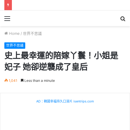
Menu
S
fo
Home
/
世界不思議
世界不思議
史上最幸運的陪嫁丫鬟！小姐是
妃子 她卻逆襲成了皇后
1,041
Less than a minute
AD：韓國幸福持久口溶片 isentrips.com