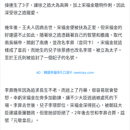
接連生了3子，讓徐之誥大為高興，加上宋福金聰明伶俐，因此
深受徐之誥寵愛。
幾年後，王夫人因病去世，宋福金便被扶為正室，但宋福金的
好運還不止如此，隨著徐之誥憑藉著自己的智慧和膽識，取代
南吳稱帝，開創了南唐，並改名李昪（音同卞）。宋福金就這
樣成了皇后，而她生的兒子徐景通也改名李璟，被立為太子。
至於王氏則被追封了一個妃子的名號。
AD：韓國幸福持久口溶片 isentrips.com
李昪晚年因為追求長生不老，而迷上了丹藥，很容易就會發
怒，幸虧宋福金在旁多加勸諫，讓不少大臣逃過被處死的下
場。李昪去世後，兒子李璟即位，宋福金深得民心，被朝廷大
臣建議垂簾聽政，但是她卻拒絕了，2年後去世和李昪合葬，諡
號「元敬皇后」。