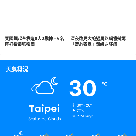
秦國崛起全靠這8人2戰神、6名
深夜路見大蛇過馬路網襪辣媽
臣打造最強帝國
「暖心善舉」獲網友狂讚
天氣概況
30
℃
Taipei
30º - 26º
77%
2.24 km/h
Scattered Clouds