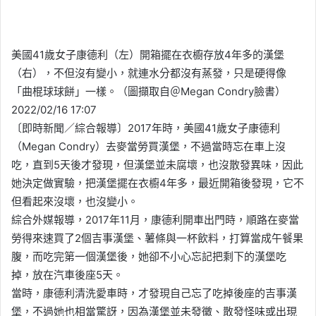
美國41歲女子康德利（左）開箱擺在衣櫥存放4年多的漢堡
（右），不但沒有變小，就連水分都沒有蒸發，只是硬得像
「曲棍球球餅」一樣。（圖擷取自＠Megan Condry臉書）
2022/02/16 17:07
〔即時新聞／綜合報導〕2017年時，美國41歲女子康德利
（Megan Condry）去麥當勞買漢堡，不過當時忘在車上沒
吃，直到5天後才發現，但漢堡並未腐壞，也沒散發異味，因此
她決定做實驗，把漢堡擺在衣櫥4年多，最近開箱後發現，它不
但看起來沒壞，也沒變小。
綜合外媒報導，2017年11月，康德利開車出門時，順路在麥當
勞得來速買了2個吉事漢堡、薯條與一杯飲料，打算當成午餐果
腹，而吃完第一個漢堡後，她卻不小心忘記把剩下的漢堡吃
掉，放在汽車後座5天。
當時，康德利清洗愛車時，才發現自己忘了吃掉後座的吉事漢
堡，不過她也相當驚訝，因為漢堡並未發黴、散發怪味或出現