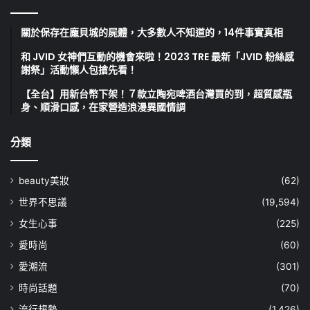
關於保存在龐貝城的屍體，大多數人不知道的，14件事實真相
和 JVID 女神們互動的機會來啦！2023 TRE 最新「JVID 粉絲感
謝祭」活動懶人包搶先看！
【全台】用新台幣下架！７款立陶宛啤酒台灣買的到，超質感瓶
身、順滑口感，在家營造浪漫異國情調
分類
beauty美妝
(62)
世界不思議
(19,594)
女生心事
(225)
愛時尚
(60)
愛潮流
(301)
時尚話題
(70)
流行趨勢
(1,426)