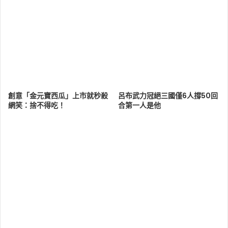
創意「金元寶西瓜」上市就秒殺
呂布武力冠絕三國僅6人撐50回
網笑：捨不得吃！
合第一人是他