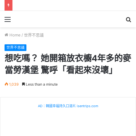
Menu
S
fo
Home
/
世界不思議
世界不思議
想吃嗎？ 她開箱放衣櫥4年多的麥
當勞漢堡 驚呼「看起來沒壞」
1,039
Less than a minute
AD：韓國幸福持久口溶片 isentrips.com