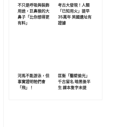
不只是呼吸與裝飾
考古大發現！人類
用途，巨鼻猴的大
「已知用火」提早
鼻子「比你想得更
35萬年 英國遺址有
有料」
證據
河馬不能游泳，但
匡衡「鑿壁偷光」
事實證明牠們會
千古留名 暗黑後半
「飛」！
生 課本隻字未提