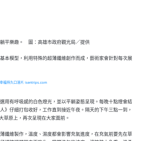
躺平樂趣。 圖：高雄市政府觀光局／提供
基本模型，利用特殊的超薄纖維創作而成，藝術家會針對每次展
福持久口溶片 isentrips.com
選用有呼吸感的白色燈光，並以平躺姿態呈現。每晚十點燈會結
人》仔細打包收好，工作直到接近午夜。隔天的下午三點一到，
回大草原上，再次呈現在大家面前。
薄纖維製作，溫度、濕度都會影響充氣進度，在充氣前要先在草