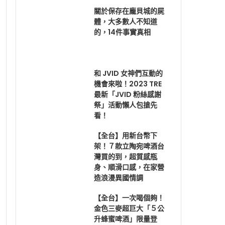
關於保存在龐貝城的屍
體，大多數人不知道
的，14件事實真相
和 JVID 女神們互動的
機會來啦！2023 TRE
最新「JVID 粉絲感謝
祭」活動懶人包搶先
看！
【全台】用新台幣下
架！７款立陶宛啤酒台
灣買的到，超質感瓶
身、順滑口感，在家營
造浪漫異國情調
【全台】一次喝個夠！
金色三麥超巨大「５公
升蜂蜜啤酒」限量登