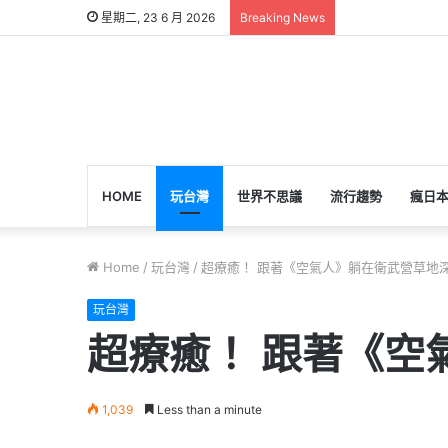
星期二, 23 6 月 2026
Breaking News
HOME
玩台灣
世界不思議
流行趨勢
瘋日
Home
/
玩台灣
/
超療癒！ 跟著《空氣人》躺在衛武營草地
玩台灣
超療癒！ 跟著《空
1,039
Less than a minute