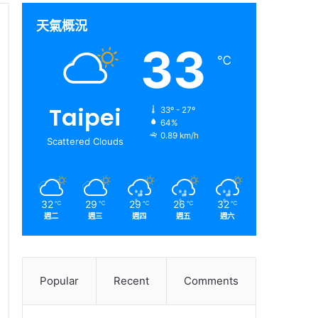
天氣概況
33
℃
Taipei
33º - 27º
64%
0.89 km/h
Scattered Clouds
32
29
29
26
32
℃
℃
℃
℃
℃
週二
週三
週四
週五
週六
Popular
Recent
Comments