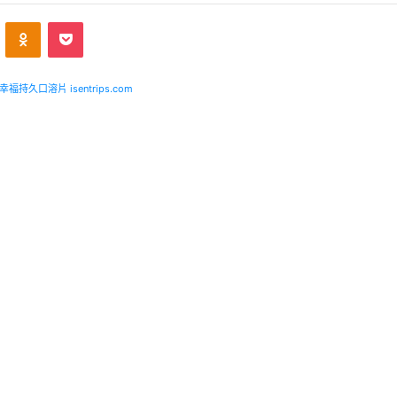
ontakte
Odnoklassniki
Pocket
福持久口溶片 isentrips.com