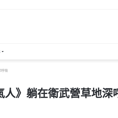
本
深呼吸
氣人》躺在衛武營草地深