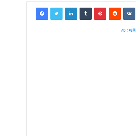
Facebook
Twitter
LinkedIn
Tumblr
Pinterest
Reddit
VK
AD：韓國幸