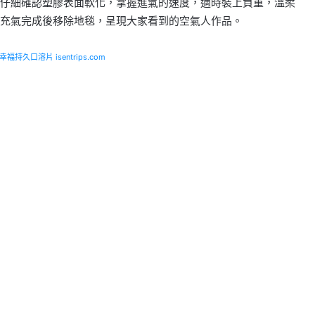
仔細確認塑膠表面軟化，掌握進氣的速度，適時裝上負重，溫柔
充氣完成後移除地毯，呈現大家看到的空氣人作品。
福持久口溶片 isentrips.com