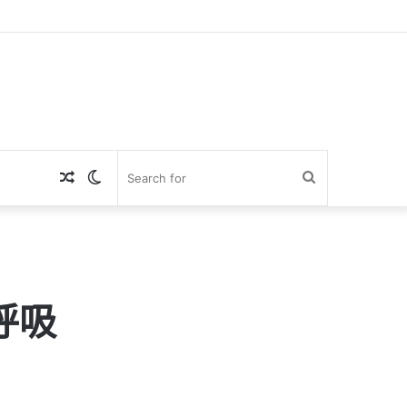
Random
Switch
Search
Article
skin
for
呼吸