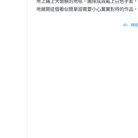
地上鋪上大面積的地毯，團隊成員戴上白色手套，
地展開這個看似簡單卻需要小心翼翼對待的作品，
AD：韓國幸