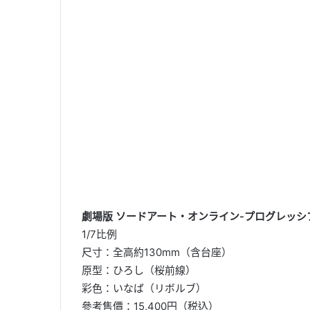
劇場版 ソードアート・オンライン-プログレッシブ-
1/7比例
尺寸：全高約130mm（含台座）
原型：ひろし（桜前線）
彩色：いなば（リボルブ）
參考售價：15,400円（税込）