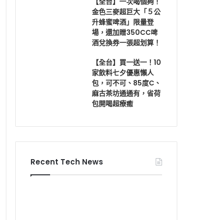
【全台】一次喝個夠！
金色三麥超巨大「５公
升蜂蜜啤酒」限量登
場，還加贈350CC啤
酒兌換券一張超划算！
【全台】買一送一！10
家飲料七夕優惠懶人
包，可不可、85度C、
麻古茶坊通通有，省荷
包開喝超療癒
Recent Tech News