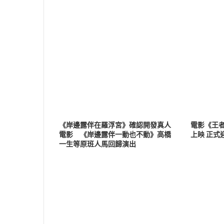
《岸邊露伴在羅浮宮》確認開發真人
電影《王者
電影 《岸邊露伴一動也不動》高橋
上映 正式
一生等原班人馬回歸演出