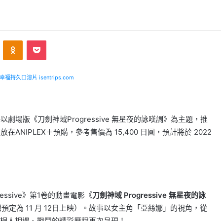
ontakte
Odnoklassniki
Pocket
福持久口溶片 isentrips.com
將以劇場版《刀劍神域Progressive 無星夜的詠嘆調》為主題，推
放在ANIPLEX＋預購，參考售價為 15,400 日圓，預計將於 2022
ssive》第1卷的動畫電影《
刀劍神域 Progressive 無星夜的詠
（台灣預定為 11 月 12日上映）。故事以女主角「亞絲娜」的視角，從
桐人相遇、戰鬥的精彩歷程再次呈現！