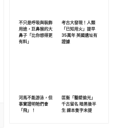
不只是呼吸與裝飾
考古大發現！人類
用途，巨鼻猴的大
「已知用火」提早
鼻子「比你想得更
35萬年 英國遺址有
有料」
證據
河馬不能游泳，但
匡衡「鑿壁偷光」
事實證明牠們會
千古留名 暗黑後半
「飛」！
生 課本隻字未提