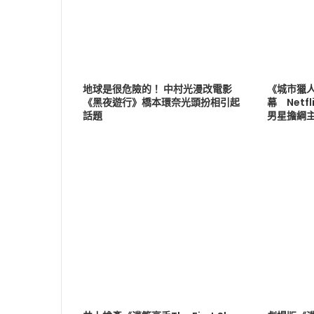
地球是很危險的！ 中村光漫改電影
《城市獵
《黑夜遊行》橋本環奈光頭扮相引起
幕 Net
話題
男星擔綱