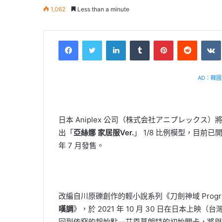
1,062
Less than a minute
Facebook
Twitter
LinkedIn
Tumblr
Pinterest
Reddit
VK
AD：韓國幸
日本 Aniplex 公司（株式会社アニプレックス）
出「
亞絲娜 家居服Ver.
」 1/8 比例模型，目前已開
年 7 月發售。
改編自川原礫創作的輕小說系列《刀劍神域 Progre
嘆調
》，於 2021 年 10 月 30 日在日本上映
回到依竊的起始點—艾恩葛朗特的初始關卡，將與