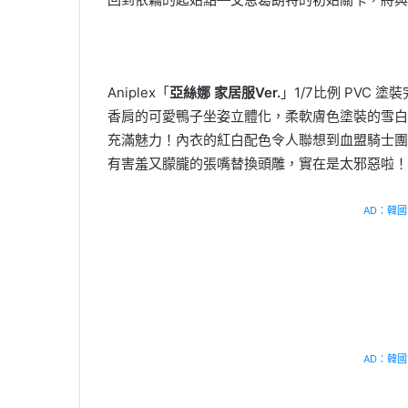
Aniplex「
亞絲娜 家居服Ver.
」1/7比例 PVC
香肩的可愛鴨子坐姿立體化，柔軟膚色塗裝的雪白
充滿魅力！內衣的紅白配色令人聯想到血盟騎士團
有害羞又朦朧的張嘴替換頭雕，實在是太邪惡啦！
AD：韓國幸
AD：韓國幸