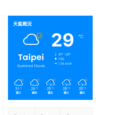
天氣概況
29
℃
Taipei
31º - 26º
73%
1.34 km/h
Scattered Clouds
31
28
25
28
30
℃
℃
℃
℃
℃
週三
週四
週五
週六
週日