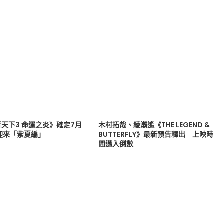
天下3 命運之炎》確定7月
木村拓哉、綾瀨遙《THE LEGEND &
迎來「紫夏編」
BUTTERFLY》最新預告釋出 上映時
間邁入倒數