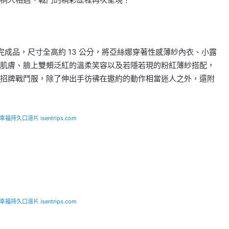
 塗裝完成品，尺寸全高約 13 公分，將亞絲娜穿著性感薄紗內衣、小露
肌膚、臉上雙頰泛紅的溫柔笑容以及若隱若現的粉紅薄紗搭配，
招牌戰鬥服，除了伸出手彷彿在邀約的動作相當迷人之外，還附
福持久口溶片 isentrips.com
福持久口溶片 isentrips.com