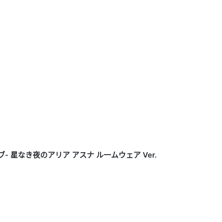
 星なき夜のアリア アスナ ル一ムウェア Ver.