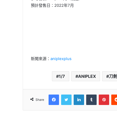
預計發售日：2022年7月
新聞來源：
aniplexplus
1/7
ANIPLEX
刀
Facebook
Twitter
LinkedIn
Tumblr
Pinterest
Share