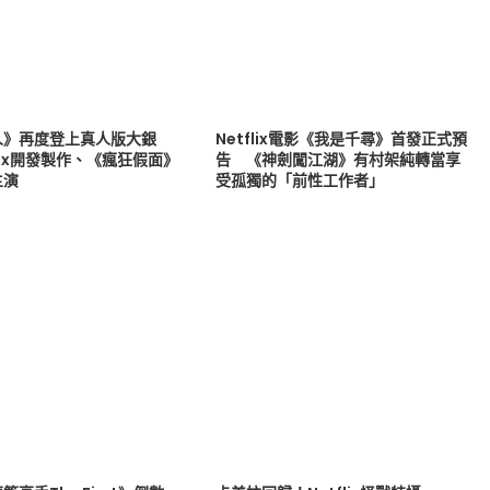
人》再度登上真人版大銀
Netflix電影《我是千尋》首發正式預
flix開發製作、《瘋狂假面》
告 《神劍闖江湖》有村架純轉當享
主演
受孤獨的「前性工作者」