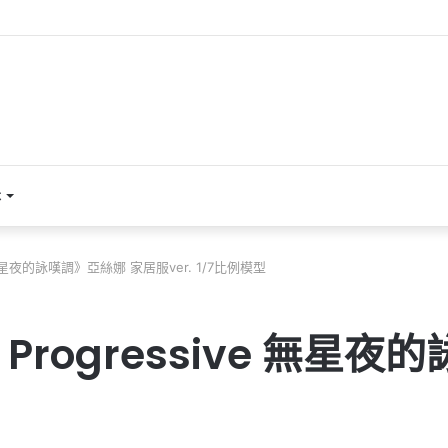
本
ve 無星夜的詠嘆調》亞絲娜 家居服ver. 1/7比例模型
 Progressive 無星