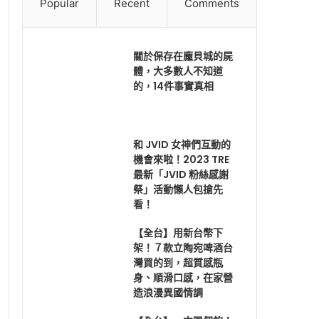
Popular
Recent
Comments
關於保存在龐貝城的屍
體，大多數人不知道
的，14件事實真相
和 JVID 女神們互動的
機會來啦！2023 TRE
最新「JVID 粉絲感謝
祭」活動懶人包搶先
看！
【全台】用新台幣下
架！７款立陶宛啤酒台
灣買的到，超質感瓶
身、順滑口感，在家營
造浪漫異國情調