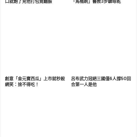
口就飽了見他打包竟翻臉
「馬桶刷」醫教3步驟晾乾
創意「金元寶西瓜」上市就秒殺
呂布武力冠絕三國僅6人撐50回
網笑：捨不得吃！
合第一人是他