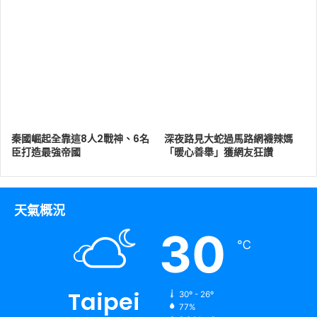
秦國崛起全靠這8人2戰神、6名
深夜路見大蛇過馬路網襪辣媽
臣打造最強帝國
「暖心善舉」獲網友狂讚
天氣概況
30
℃
Taipei
30º - 26º
77%