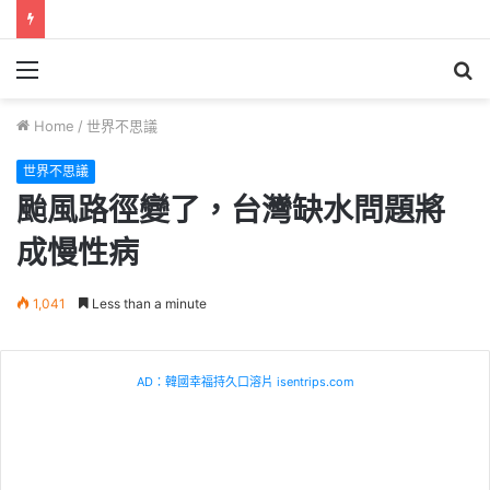
Menu
S
fo
Home
/
世界不思議
世界不思議
颱風路徑變了，台灣缺水問題將
成慢性病
1,041
Less than a minute
AD：韓國幸福持久口溶片 isentrips.com