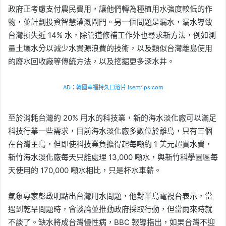
政府正考慮支付農民費用，讓他們轉為種植用水強度較低的作
物，並計劃投資智慧灌溉閘門。另一個問題是漏水，漏水導致
台灣損失近 14% 水，除管道修補工作外也尋求新方法，例如測
量土壤水分以減少水資源浪費的技術，以及類似台灣離島使用
的廢水回收廠等傳統方法，以及挖掘更多深水井。
AD：韓國幸福持久口溶片 isentrips.com
至於消耗台灣約 20% 用水的科技業，新的海水淡化廠可以滿足
科技行業一些需求，目前海水淡化廠多數位於離島，只有三個
在台灣主島，但即使科技業負擔得起每噸約 1 美元超貴水費，
新竹海水淡化廠每天只能處理 13,000 噸水，與新竹科學園區每
天使用的 170,000 噸水相比，只是杯水車薪。
氣象專家彭啟明點出台灣用水問題，他對半島電視台表示，當
遇到乾旱問題時，會談論並推動政府採取行動，但當雨來時就
不談了。缺水將成台灣慢性病，BBC 報導指出，如果台灣不迎