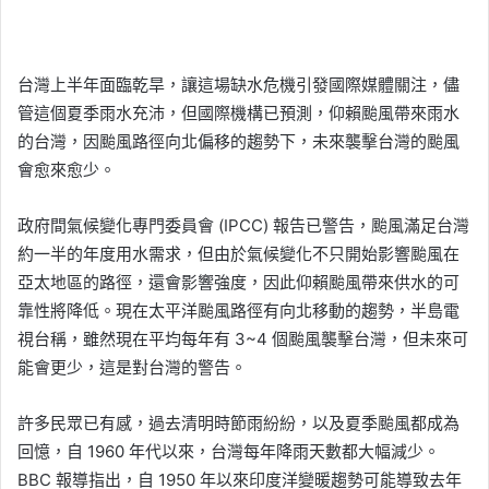
台灣上半年面臨乾旱，讓這場缺水危機引發國際媒體關注，儘
管這個夏季雨水充沛，但國際機構已預測，仰賴颱風帶來雨水
的台灣，因颱風路徑向北偏移的趨勢下，未來襲擊台灣的颱風
會愈來愈少。
政府間氣候變化專門委員會 (IPCC) 報告已警告，颱風滿足台灣
約一半的年度用水需求，但由於氣候變化不只開始影響颱風在
亞太地區的路徑，還會影響強度，因此仰賴颱風帶來供水的可
靠性將降低。現在太平洋颱風路徑有向北移動的趨勢，半島電
視台稱，雖然現在平均每年有 3~4 個颱風襲擊台灣，但未來可
能會更少，這是對台灣的警告。
許多民眾已有感，過去清明時節雨紛紛，以及夏季颱風都成為
回憶，自 1960 年代以來，台灣每年降雨天數都大幅減少。
BBC 報導指出，自 1950 年以來印度洋變暖趨勢可能導致去年