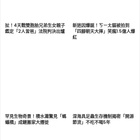
扯！4天戰雙胞胎兄弟生女親子
新迷因爆誕！ㄎㄧㄤ貓被拍到
鑑定「2人皆爸」法院判決出爐
「四腳朝天大摔」笑瘋1.5億人爆
紅
罕見生物奇景！積水灘驚見「螞
深海具足蟲生存機制揭密「開源
蟻橋」成鏈搬家大遷徙
節流」不吃不喝5年