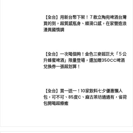
【全台】用新台幣下架！７款立陶宛啤酒台灣
買的到，超質感瓶身、順滑口感，在家營造浪
漫異國情調
【全台】一次喝個夠！金色三麥超巨大「５公
升蜂蜜啤酒」限量登場，還加贈350CC啤酒
兌換券一張超划算！
【全台】買一送一！10家飲料七夕優惠懶人
包，可不可、85度C、麻古茶坊通通有，省荷
包開喝超療癒