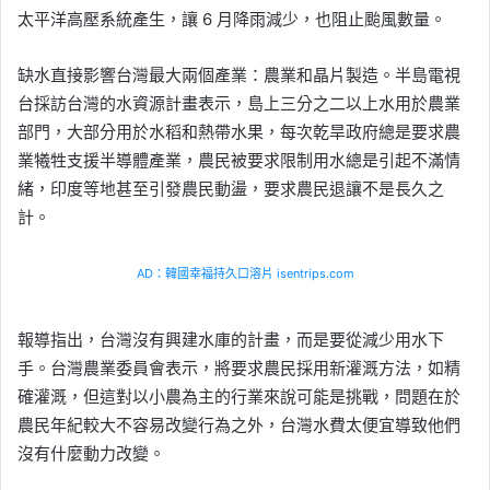
太平洋高壓系統產生，讓 6 月降雨減少，也阻止颱風數量。
缺水直接影響台灣最大兩個產業：農業和晶片製造。半島電視
台採訪台灣的水資源計畫表示，島上三分之二以上水用於農業
部門，大部分用於水稻和熱帶水果，每次乾旱政府總是要求農
業犧牲支援半導體產業，農民被要求限制用水總是引起不滿情
緒，印度等地甚至引發農民動盪，要求農民退讓不是長久之
計。
AD：韓國幸福持久口溶片 isentrips.com
報導指出，台灣沒有興建水庫的計畫，而是要從減少用水下
手。台灣農業委員會表示，將要求農民採用新灌溉方法，如精
確灌溉，但這對以小農為主的行業來說可能是挑戰，問題在於
農民年紀較大不容易改變行為之外，台灣水費太便宜導致他們
沒有什麼動力改變。