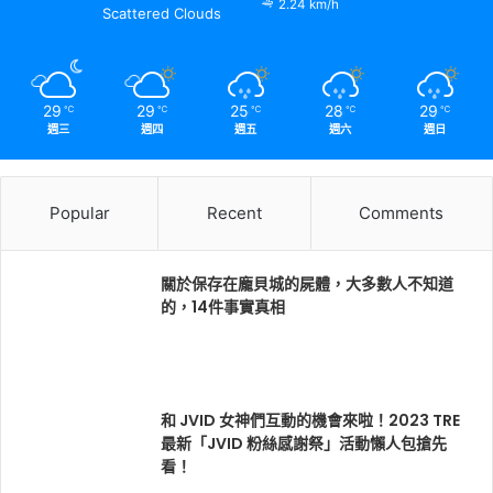
2.24 km/h
Scattered Clouds
29
29
25
28
29
℃
℃
℃
℃
℃
週三
週四
週五
週六
週日
Popular
Recent
Comments
關於保存在龐貝城的屍體，大多數人不知道
的，14件事實真相
和 JVID 女神們互動的機會來啦！2023 TRE
最新「JVID 粉絲感謝祭」活動懶人包搶先
看！