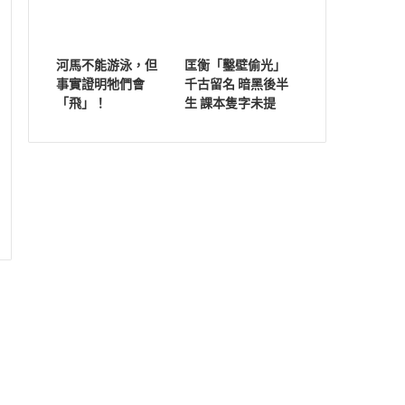
河馬不能游泳，但
匡衡「鑿壁偷光」
事實證明牠們會
千古留名 暗黑後半
「飛」！
生 課本隻字未提