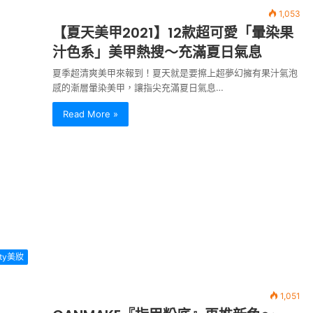
1,053
【夏天美甲2021】12款超可愛「暈染果
汁色系」美甲熱搜～充滿夏日氣息
夏季超清爽美甲來報到！夏天就是要擦上超夢幻擁有果汁氣泡
感的漸層暈染美甲，讓指尖充滿夏日氣息…
Read More »
uty美妝
1,051