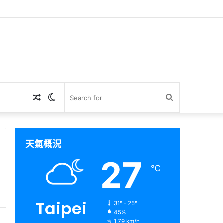
Random
Switch
Search
Article
skin
for
天氣概況
27
℃
Taipei
31º - 25º
45%
1.79 km/h