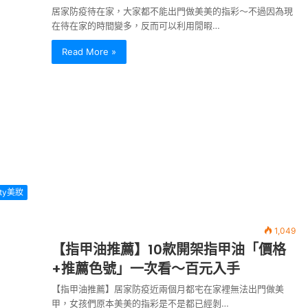
居家防疫待在家，大家都不能出門做美美的指彩～不過因為現
在待在家的時間變多，反而可以利用閒暇…
Read More »
uty美妝
1,049
【指甲油推薦】10款開架指甲油「價格
+推薦色號」一次看～百元入手
【指甲油推薦】居家防疫近兩個月都宅在家裡無法出門做美
甲，女孩們原本美美的指彩是不是都已經剝…