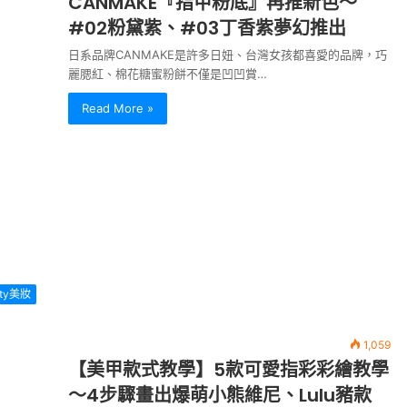
CANMAKE『指甲粉底』再推新色～
#02粉黛紫、#03丁香紫夢幻推出
日系品牌CANMAKE是許多日妞、台灣女孩都喜愛的品牌，巧
麗腮紅、棉花糖蜜粉餅不僅是凹凹賞…
Read More »
uty美妝
1,059
【美甲款式教學】5款可愛指彩彩繪教學
～4步驟畫出爆萌小熊維尼、Lulu豬款