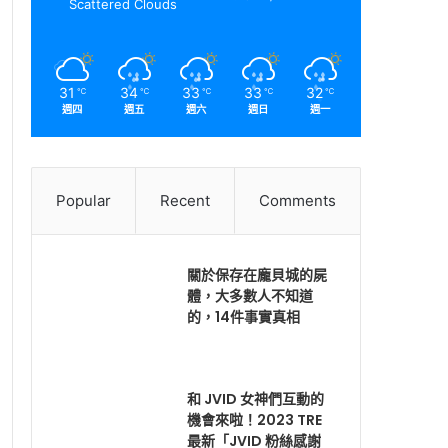
Scattered Clouds
31
34
33
33
32
℃
℃
℃
℃
℃
週四
週五
週六
週日
週一
Popular
Recent
Comments
關於保存在龐貝城的屍
體，大多數人不知道
的，14件事實真相
和 JVID 女神們互動的
機會來啦！2023 TRE
最新「JVID 粉絲感謝