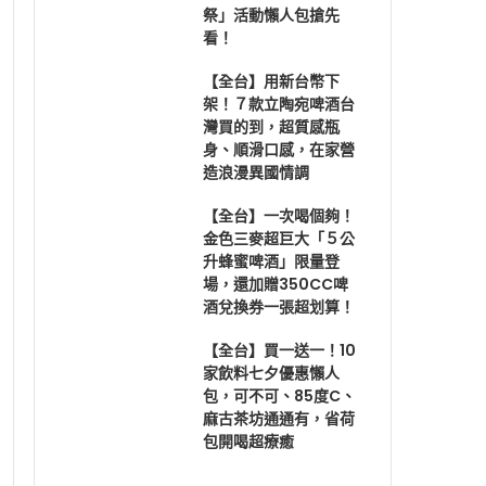
祭」活動懶人包搶先
看！
【全台】用新台幣下
架！７款立陶宛啤酒台
灣買的到，超質感瓶
身、順滑口感，在家營
造浪漫異國情調
【全台】一次喝個夠！
金色三麥超巨大「５公
升蜂蜜啤酒」限量登
場，還加贈350CC啤
酒兌換券一張超划算！
【全台】買一送一！10
家飲料七夕優惠懶人
包，可不可、85度C、
麻古茶坊通通有，省荷
包開喝超療癒