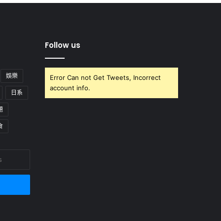
Follow us
娛樂
Error Can not Get Tweets, Incorrect
account info.
日系
題
食