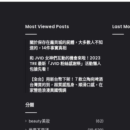
Most Viewed Posts
Last Mo
關於保存在龐貝城的屍體，大多數人不知
道的，14件事實真相
和 JVID 女神們互動的機會來啦！2023
TRE 最新「JVID 粉絲感謝祭」活動懶人
包搶先看！
【全台】用新台幣下架！７款立陶宛啤酒
台灣買的到，超質感瓶身、順滑口感，在
家營造浪漫異國情調
分類
beauty美妝
(62)
世界不思議
(19,629)