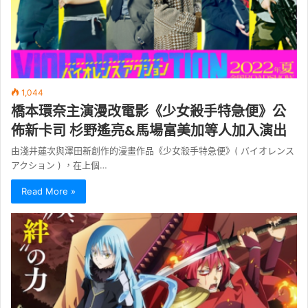
1,044
橋本環奈主演漫改電影《少女殺手特急便》公
佈新卡司 杉野遙亮&馬場富美加等人加入演出
由淺井蓮次與澤田新創作的漫畫作品《少女殺手特急便》( バイオレンス
アクション ) ，在上個…
Read More »