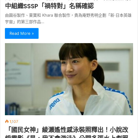
中組織SSSP「禍特對」名稱確認
由圓谷製作、東寶和 Khara 聯合製作，貴為庵野秀明企劃「新·日本英雄
宇宙」的第三部作品…
Read More »
1,107
「國民女神」綾瀨遙性感泳裝照釋出！小說改