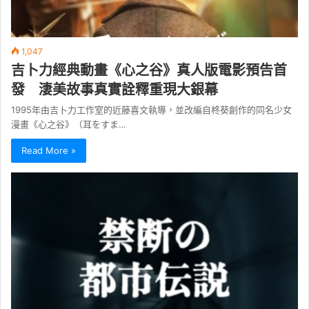
1,047
吉卜力經典動畫《心之谷》真人版電影預告首
發 淒美故事真實詮釋重現大銀幕
1995年由吉卜力工作室的近藤喜文執導，並改編自柊葵創作的同名少女
漫畫《心之谷》（耳をすま…
Read More »