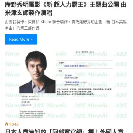
庵野秀明電影《新·超人力霸王》主題曲公開 由
米津玄師製作演唱
由圓谷製作、東寶和 Khara 聯合製作，貴為庵野秀明企劃「新·日本英雄
宇宙」的第三部作品…
Read More »
1,046
日本人盡皆知的「阿部寬官網」梗！外國人意