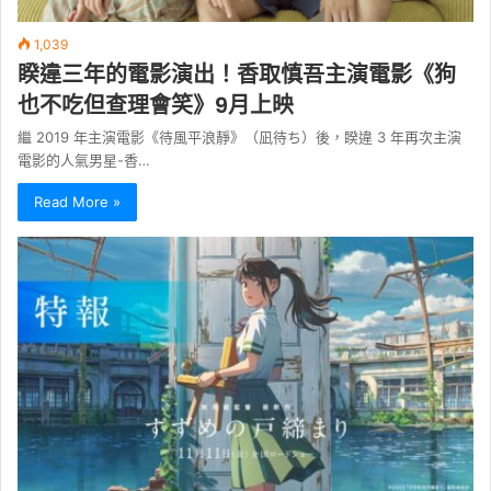
1,039
睽違三年的電影演出！香取慎吾主演電影《狗
也不吃但查理會笑》9月上映
繼 2019 年主演電影《待風平浪靜》（凪待ち）後，睽違 3 年再次主演
電影的人氣男星-香…
Read More »