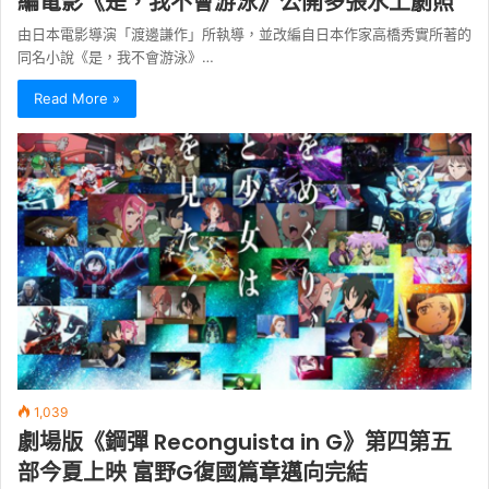
編電影《是，我不會游泳》公開多張水上劇照
由日本電影導演「渡邊謙作」所執導，並改編自日本作家高橋秀實所著的
同名小說《是，我不會游泳》…
Read More »
1,039
劇場版《鋼彈 Reconguista in G》第四第五
部今夏上映 富野G復國篇章邁向完結