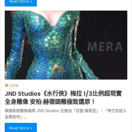
Read More »
1,079
JND Studios《水行俠》梅拉 1/3比例超現實
全身雕像 安柏·赫德頭雕極致還原！
韓國新銳雕像廠牌 JND Studios 在推出「亞瑟·佛萊克」、「神力女超人
金鷹裝甲」…
Read More »