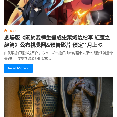
1,043
劇場版《關於我轉生變成史萊姆這檔事 紅蓮之
絆篇》公布視覺圖&預告影片 預定11月上映
由伏瀨擔任輕小說原作；みっつばー擔任插圖的輕小說原作與擔任漫畫作
畫的川上泰樹所改編成的電視…
Read More »