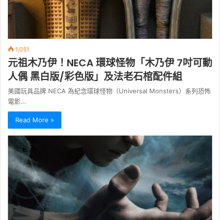
1,051
元祖木乃伊！NECA 環球怪物「木乃伊 7吋可動
人偶 黑白版/彩色版」及法老石棺配件組
美國玩具品牌 NECA 為紀念環球怪物（Universal Monsters）系列恐怖
電影…
Read More »