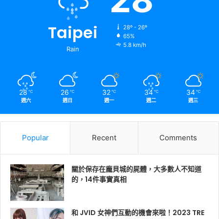
Taipei
28º - 26º
65%
5.8 km/h
Rain
28
26
32
34
34
℃
℃
℃
℃
℃
週六
週日
週一
週二
週三
Popular
Recent
Comments
關於保存在龐貝城的屍體，大多數人不知道
的，14件事實真相
和 JVID 女神們互動的機會來啦！2023 TRE