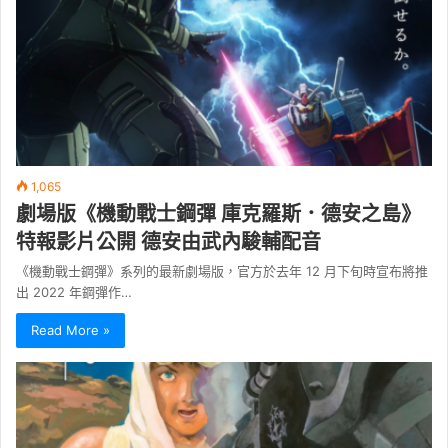
1,065
劇場版《機動戰士鋼彈 庫克羅斯．德安之島》
特報影片公開 德安由武內駿輔配音
《機動戰士鋼彈》系列的最新劇場版，官方於去年 12 月下旬時宣布將推
出 2022 年鋼彈作…
Read More »