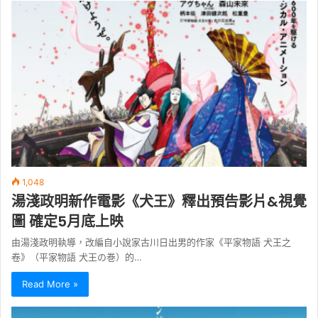
1,048
湯淺政明新作電影《犬王》釋出預告影片&視覺
圖 確定5月底上映
由湯淺政明執導，改編自小說家古川日出男的作家《平家物語 犬王之
卷》（平家物語 犬王の巻）的…
Read More »