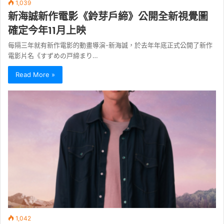
1,039
新海誠新作電影《鈴芽戶締》公開全新視覺圖
確定今年11月上映
每隔三年就有新作電影的動畫導演-新海誠，於去年年底正式公開了新作
電影片名《すずめの戸締まり…
Read More »
1,042