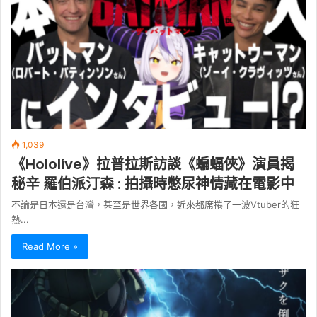
1,039
《Hololive》拉普拉斯訪談《蝙蝠俠》演員揭
秘辛 羅伯派汀森 : 拍攝時憋尿神情藏在電影中
不論是日本還是台灣，甚至是世界各國，近來都席捲了一波Vtuber的狂
熱...
Read More »