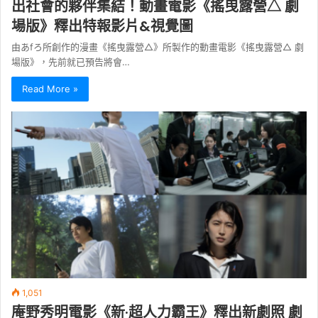
出社會的夥伴集結！動畫電影《搖曳露營△ 劇
場版》釋出特報影片&視覺圖
由あfろ所創作的漫畫《搖曳露營△》所製作的動畫電影《搖曳露營△ 劇
場版》，先前就已預告將會…
Read More »
1,051
庵野秀明電影《新·超人力霸王》釋出新劇照 劇