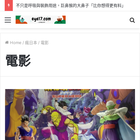
考古大發現！人類「已知用火」提早35萬年 英國遺址有證據
Menu
S
fo
Home
/
瘋日本
/
電影
電影