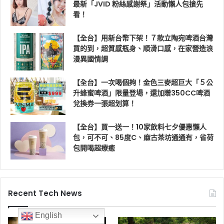
最新「JVID 粉絲感謝祭」活動懶人包搶先
看！
【全台】用新台幣下架！７款立陶宛啤酒台灣
買的到，超質感瓶身、順滑口感，在家營造浪
漫異國情調
【全台】一次喝個夠！金色三麥超巨大「５公
升蜂蜜啤酒」限量登場，還加贈350CC啤酒
兌換券一張超划算！
【全台】買一送一！10家飲料七夕優惠懶人
包，可不可、85度C、麻古茶坊通通有，省荷
包開喝超療癒
Recent Tech News
English