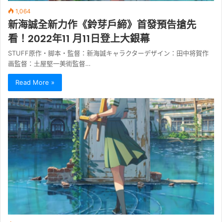
1,064
新海誠全新力作《鈴芽戶締》首發預告搶先
看！2022年11 月11日登上大銀幕
STUFF原作・脚本・監督：新海誠キャラクターデザイン：田中将賀作
画監督：土屋堅一美術監督…
Read More »