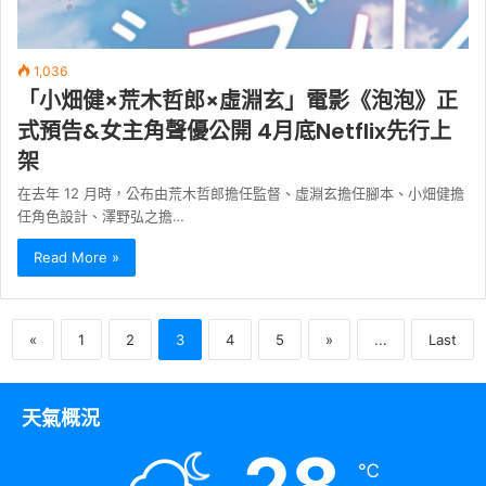
1,036
「小畑健×荒木哲郎×虛淵玄」電影《泡泡》正
式預告&女主角聲優公開 4月底Netflix先行上
架
在去年 12 月時，公布由荒木哲郎擔任監督、虛淵玄擔任腳本、小畑健擔
任角色設計、澤野弘之擔…
Read More »
«
1
2
3
4
5
»
...
Last
天氣概況
28
℃