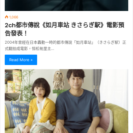
1,066
2ch都市傳說《如月車站 きさらぎ駅》電影預
告發表！
2004年曾經在日本轟動一時的都市傳說「如月車站」（きさらぎ駅）正
式翻拍成電影，恒松祐里主…
Read More »