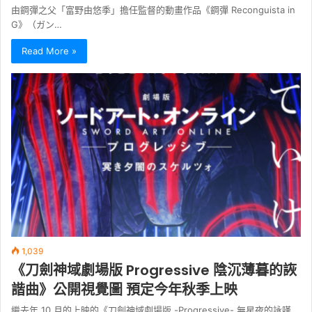
由鋼彈之父「富野由悠季」擔任監督的動畫作品《鋼彈 Reconguista in
G》（ガン…
Read More »
1,039
《刀劍神域劇場版 Progressive 陰沉薄暮的詼
諧曲》公開視覺圖 預定今年秋季上映
繼去年 10 月的上映的《刀劍神域劇場版 -Progressive- 無星夜的詠嘆