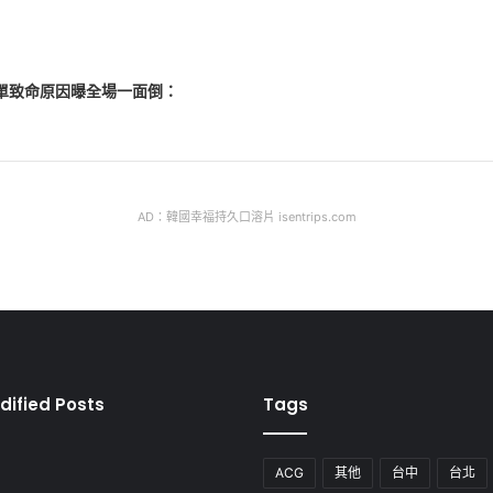
母單致命原因曝全場一面倒：
AD：韓國幸福持久口溶片 isentrips.com
dified Posts
Tags
ACG
其他
台中
台北