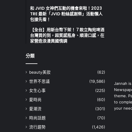
和 JVID 女神們互動的機會來啦！2023
TRE 最新「JVID 粉絲感謝祭」活動懶人
包搶先看！
【全台】用新台幣下架！７款立陶宛啤酒
台灣買的到，超質感瓶身、順滑口感，在
家營造浪漫異國情調
分類
beauty美妝
(62)
世界不思議
(19,586)
Jannah is
Newspape
女生心事
(225)
theme. Pa
愛時尚
(60)
to comple
your nee
愛潮流
(301)
時尚話題
(70)
流行趨勢
(1,426)