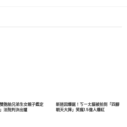
戰雙胞胎兄弟生女親子鑑定
新迷因爆誕！ㄎㄧㄤ貓被拍到「四腳
爸」法院判決出爐
朝天大摔」笑瘋1.5億人爆紅