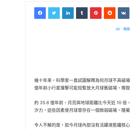
Facebook
Twitter
LinkedIn
Tumblr
Pinterest
Reddit
VK
AD：韓國幸
幾十年來，科學家一直試圖解釋為何月球不具磁場
億年前小行星撞擊可能短暫放大月球舊磁場，導致
約 35.6 億年前，月亮與地球距離比今天近 1
汐力，這些因素使月球曾存在一個微弱磁場，隨著
令人不解的是，如今月球內部沒有活躍液態鐵核心形成