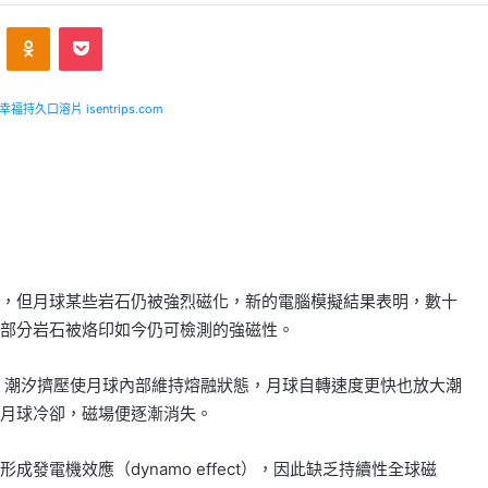
ontakte
Odnoklassniki
Pocket
福持久口溶片 isentrips.com
，但月球某些岩石仍被強烈磁化，新的電腦模擬結果表明，數十
部分岩石被烙印如今仍可檢測的強磁性。
0 倍，潮汐擠壓使月球內部維持熔融狀態，月球自轉速度更快也放大潮
月球冷卻，磁場便逐漸消失。
發電機效應（dynamo effect），因此缺乏持續性全球磁