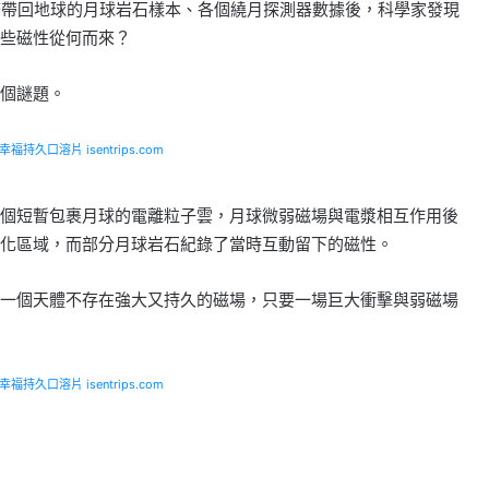
波羅任務帶回地球的月球岩石樣本、各個繞月探測器數據後，科學家發現
些磁性從何而來？
個謎題。
福持久口溶片 isentrips.com
個短暫包裹月球的電離粒子雲，月球微弱磁場與電漿相互作用後
化區域，而部分月球岩石紀錄了當時互動留下的磁性。
一個天體不存在強大又持久的磁場，只要一場巨大衝擊與弱磁場
福持久口溶片 isentrips.com