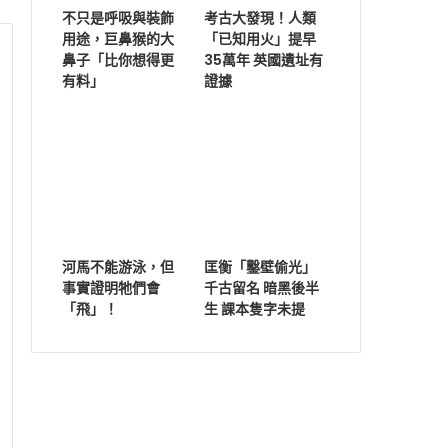
不只是呼吸與裝飾
考古大發現！人類
用途，巨鼻猴的大
「已知用火」提早
鼻子「比你想得更
35萬年 英國遺址有
有料」
證據
河馬不能游泳，但
匡衡「鑿壁偷光」
事實證明牠們會
千古留名 暗黑後半
「飛」！
生 課本隻字未提