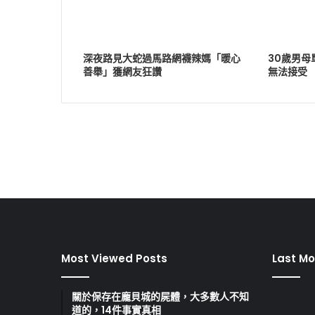
深夜路見大蛇過馬路網襪辣媽「暖心
30歲男
善舉」獲網友狂讚
無法接受
Most Viewed Posts
Last Mo
關於保存在龐貝城的屍體，大多數人不知
道的，14件事實真相