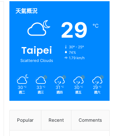
天氣概況
29
℃
Taipei
30º - 25º
74%
1.79 km/h
Scattered Clouds
30
33
31
30
29
℃
℃
℃
℃
℃
週二
週三
週四
週五
週六
Popular
Recent
Comments