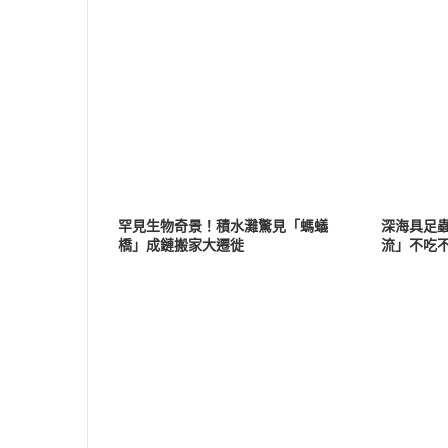
罕見生物奇景！積水灘驚見「螞蟻
深海具足
橋」成鏈搬家大遷徙
流」不吃