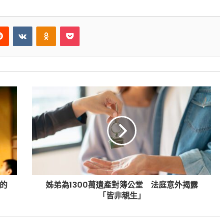
Reddit
VKontakte
Odnoklassniki
Pocket
的
姊弟為1300萬遺產對簿公堂 法庭意外揭露
「皆非親生」