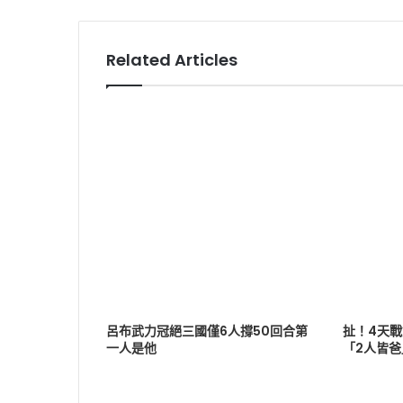
Related Articles
呂布武力冠絕三國僅6人撐50回合第
扯！4天
一人是他
「2人皆