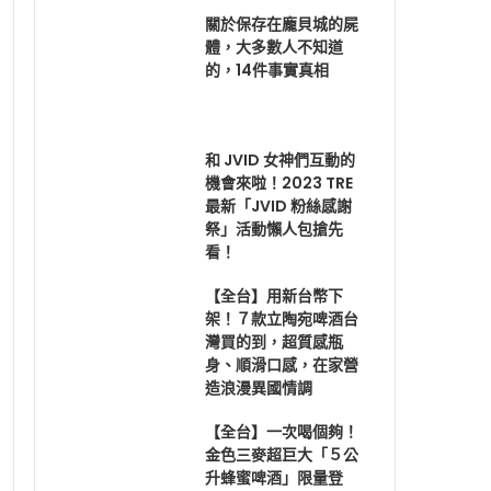
關於保存在龐貝城的屍
體，大多數人不知道
的，14件事實真相
和 JVID 女神們互動的
機會來啦！2023 TRE
最新「JVID 粉絲感謝
祭」活動懶人包搶先
看！
【全台】用新台幣下
架！７款立陶宛啤酒台
灣買的到，超質感瓶
身、順滑口感，在家營
造浪漫異國情調
【全台】一次喝個夠！
金色三麥超巨大「５公
升蜂蜜啤酒」限量登