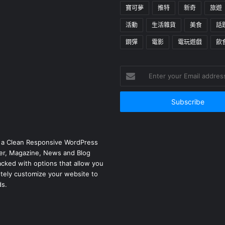
寶可夢
推特
新奇
旅遊
活動
生活雜貨
美食
話
鋼彈
電影
電玩遊戲
飲
Enter
your
Email
address
 a Clean Responsive WordPress
r, Magazine, News and Blog
cked with options that allow you
tely customize your website to
ds.