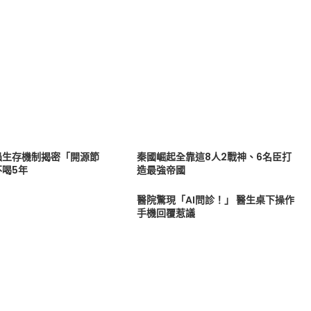
蟲生存機制揭密「開源節
秦國崛起全靠這8人2戰神、6名臣打
不喝5年
造最強帝國
醫院驚現「AI問診！」 醫生桌下操作
手機回覆惹議