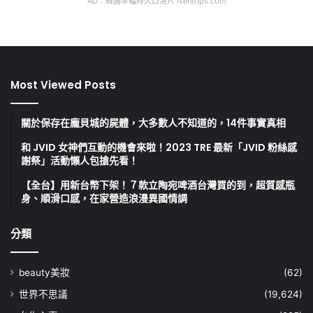
AD：韓國幸福持久口溶片 isentrips.com
Most Viewed Posts
關於保存在龐貝城的屍體，大多數人不知道的，14件事實真相
和 JVID 女神們互動的機會來啦！2023 TRE 最新「JVID 粉絲感
謝祭」活動懶人包搶先看！
【全台】用新台幣下架！７款立陶宛啤酒台灣買的到，超質感瓶
身、順滑口感，在家營造浪漫異國情調
分類
beauty美妝
(62)
世界不思議
(19,624)