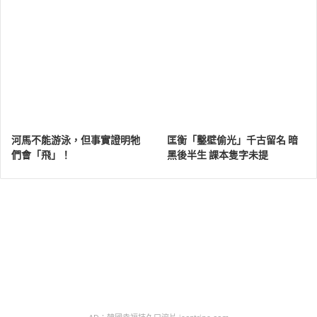
河馬不能游泳，但事實證明牠
匡衡「鑿壁偷光」千古留名 暗
們會「飛」！
黑後半生 課本隻字未提