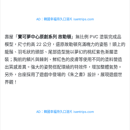
AD：韓國幸福持久口溶片 isentrips.com
壽屋「
寶可夢中心原創系列 故勒頓
」無比例 PVC 塗裝完成品
模型，尺寸約高 22 公分，還原故勒頓充滿魄力的姿態！頭上的
龍鬚、羽毛狀的頭部、尾部造型施以夢幻的桃紅紫色漸層塗
裝；胸前的鱗片與棘刺、鮮紅色的皮膚等使用不同的塗料營造
出質感差異。強大的姿勢搭配環繞的特效件，增加整體氣勢。
另外，台座採用了遊戲中登場的《朱之書》設計，展現遊戲世
界觀！
AD：韓國幸福持久口溶片 isentrips.com