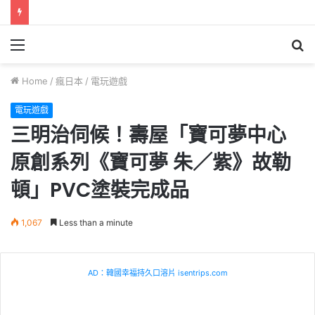
Menu
S
fo
Home
/
瘋日本
/
電玩遊戲
電玩遊戲
三明治伺候！壽屋「寶可夢中心
原創系列《寶可夢 朱／紫》故勒
頓」PVC塗裝完成品
1,067
Less than a minute
AD：韓國幸福持久口溶片 isentrips.com