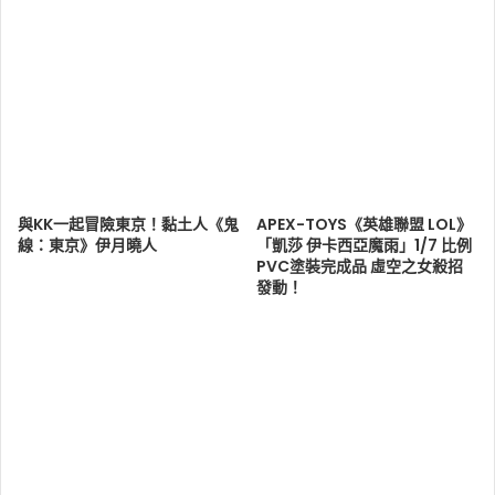
與KK一起冒險東京！黏土人《鬼
APEX-TOYS《英雄聯盟 LOL》
線：東京》伊月曉人
「凱莎 伊卡西亞魔雨」1/7 比例
PVC塗裝完成品 虛空之女殺招
發動！