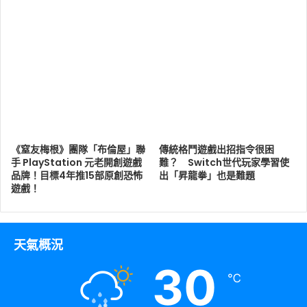
《窒友梅根》團隊「布倫屋」聯
傳統格鬥遊戲出招指令很困
手 PlayStation 元老開創遊戲
難？ Switch世代玩家學習使
品牌！目標4年推15部原創恐怖
出「昇龍拳」也是難題
遊戲！
天氣概況
30
℃