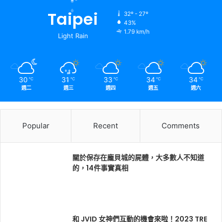
Taipei
32º - 27º
43%
1.79 km/h
Light Rain
30
31
33
34
34
℃
℃
℃
℃
℃
週二
週三
週四
週五
週六
Popular
Recent
Comments
關於保存在龐貝城的屍體，大多數人不知道
的，14件事實真相
和 JVID 女神們互動的機會來啦！2023 TRE