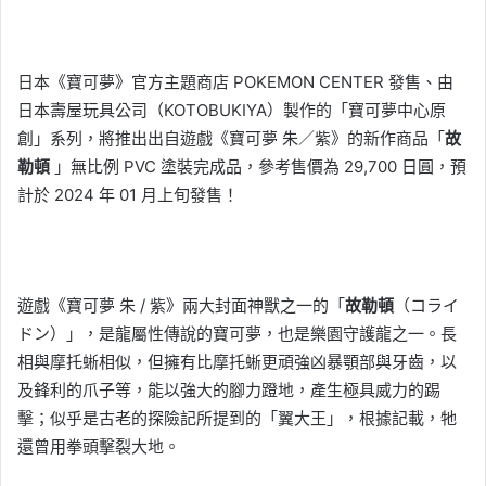
日本《寶可夢》官方主題商店 POKEMON CENTER 發售、由
日本壽屋玩具公司（KOTOBUKIYA）製作的「寶可夢中心原
創」系列，將推出出自遊戲《寶可夢 朱／紫》的新作商品「
故
勒頓
」無比例 PVC 塗裝完成品，參考售價為 29,700 日圓，預
計於 2024 年 01 月上旬發售！
遊戲《寶可夢 朱 / 紫》兩大封面神獸之一的「
故勒頓
（コライ
ドン）」，是龍屬性傳說的寶可夢，也是樂園守護龍之一。長
相與摩托蜥相似，但擁有比摩托蜥更頑強凶暴顎部與牙齒，以
及鋒利的爪子等，能以強大的腳力蹬地，產生極具威力的踢
擊；似乎是古老的探險記所提到的「翼大王」，根據記載，牠
還曾用拳頭擊裂大地。