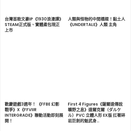
台灣首款文豪IP《1930浪漫譚》
人類與怪物的中間橋樑！黏土人
STEAM正式版、實體產包現正
《UNDERTALE》人類 主角
上市
歡慶遊戲3週年！ 《FFBE 幻影
First 4 Figures《薩爾達傳說
戰爭》X《FFVIIR
曠野之息》達爾克爾（ダルケ
INTERGRADE》聯動活動即刻展
ル）PVC 立體人形 EX版 扛著碎
開！
岩巨劍的魁武身…