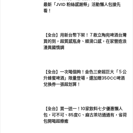
最新「JVID 粉絲感謝祭」活動懶人包搶先
看！
【全台】用新台幣下架！７款立陶宛啤酒台灣
買的到，超質感瓶身、順滑口感，在家營造浪
漫異國情調
【全台】一次喝個夠！金色三麥超巨大「５公
升蜂蜜啤酒」限量登場，還加贈350CC啤酒
兌換券一張超划算！
【全台】買一送一！10家飲料七夕優惠懶人
包，可不可、85度C、麻古茶坊通通有，省荷
包開喝超療癒