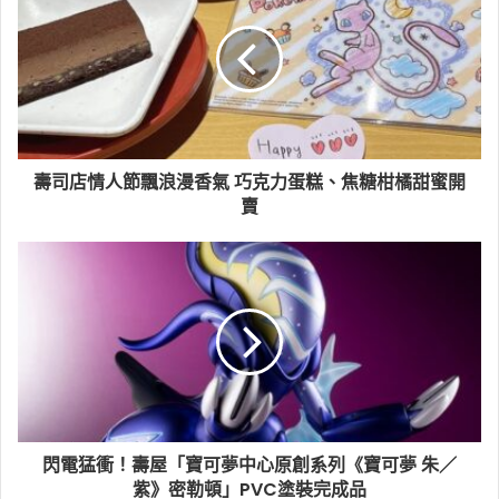
壽司店情人節飄浪漫香氣 巧克力蛋糕、焦糖柑橘甜蜜開
賣
閃電猛衝！壽屋「寶可夢中心原創系列《寶可夢 朱／
紫》密勒頓」PVC塗裝完成品