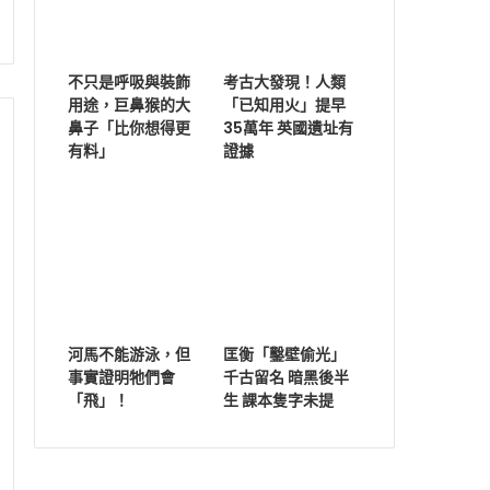
不只是呼吸與裝飾
考古大發現！人類
用途，巨鼻猴的大
「已知用火」提早
鼻子「比你想得更
35萬年 英國遺址有
有料」
證據
河馬不能游泳，但
匡衡「鑿壁偷光」
事實證明牠們會
千古留名 暗黑後半
「飛」！
生 課本隻字未提