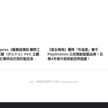
 Figures《薩爾達傳說 曠野之
《窒友梅根》團隊「布倫屋」聯手
爾（ダルケル）PVC 立體
PlayStation 元老開創遊戲品牌！目
版 扛著碎岩巨劍的魁武身…
標4年推15部原創恐怖遊戲！
AD：韓國幸福持久口溶片 isentrips.com