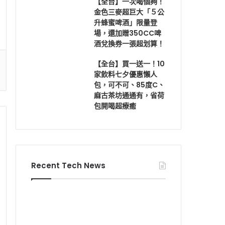
【全台】一次喝個夠！
金色三麥超巨大「５公
升蜂蜜啤酒」限量登
場，還加贈350CC啤
酒兌換券一張超划算！
【全台】買一送一！10
家飲料七夕優惠懶人
包，可不可、85度C、
麻古茶坊通通有，省荷
包開喝超療癒
Recent Tech News