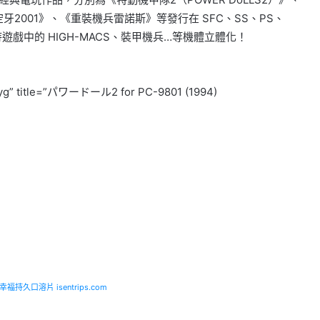
《空牙2001》、《重裝機兵雷諾斯》等發行在 SFC、SS、PS、
戲中的 HIGH-MACS、裝甲機兵…等機體立體化！
yg” title=”パワードール2 for PC-9801 (1994)
福持久口溶片 isentrips.com