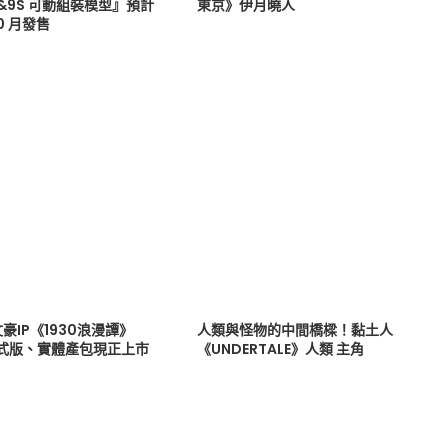
B&9S 可動組裝模型』預計
東京》伊月曉人
10 月發售
豪IP《1930浪漫譚》
人類與怪物的中間橋樑！黏土人
正式版、實體產包現正上市
《UNDERTALE》人類 主角