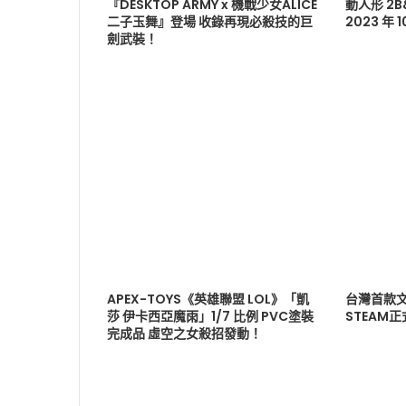
『DESKTOP ARMY x 機戰少女ALICE
動人形 2
二子玉舞』登場 收錄再現必殺技的巨
2023 年 
劍武裝！
APEX-TOYS《英雄聯盟 LOL》「凱
台灣首款文
莎 伊卡西亞魔雨」1/7 比例 PVC塗裝
STEAM
完成品 虛空之女殺招發動！