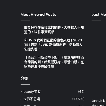
Most Viewed Posts
Last Mo
關於保存在龐貝城的屍體，大多數人不知
道的，14件事實真相
和 JVID 女神們互動的機會來啦！2023
TRE 最新「JVID 粉絲感謝祭」活動懶人
包搶先看！
【全台】用新台幣下架！７款立陶宛啤酒
台灣買的到，超質感瓶身、順滑口感，在
家營造浪漫異國情調
分類
beauty美妝
(62)
世界不思議
(19,591)
Jannah is
Newspape