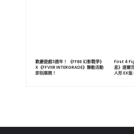
歡慶遊戲3週年！ 《FFBE 幻影戰爭》
First 4
X《FFVIIR INTERGRADE》聯動活動
息》達爾克
即刻展開！
人形 EX