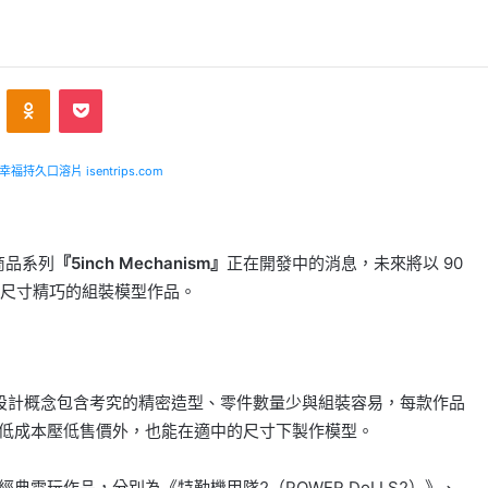
VKontakte
Odnoklassniki
Pocket
福持久口溶片 isentrips.com
商品系列
『5inch Mechanism』
正在開發中的消息，未來將以 90
尺寸精巧的組裝模型作品。
設計概念包含考究的精密造型、零件數量少與組裝容易，每款作品
了將低成本壓低售價外，也能在適中的尺寸下製作模型。
的經典電玩作品，分別為《特勤機甲隊2（POWER DoLLS2）》、