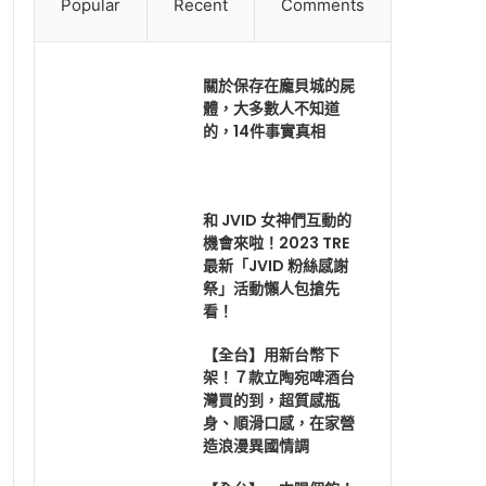
Popular
Recent
Comments
關於保存在龐貝城的屍
體，大多數人不知道
的，14件事實真相
和 JVID 女神們互動的
機會來啦！2023 TRE
最新「JVID 粉絲感謝
祭」活動懶人包搶先
看！
【全台】用新台幣下
架！７款立陶宛啤酒台
灣買的到，超質感瓶
身、順滑口感，在家營
造浪漫異國情調