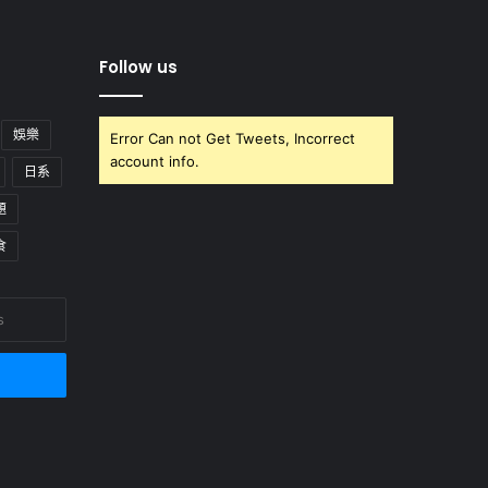
Follow us
娛樂
Error Can not Get Tweets, Incorrect
account info.
日系
題
食