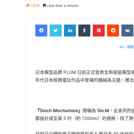
1,056
Less than a minute
Facebook
Twitter
LinkedIn
Tumblr
Pinterest
Reddit
AD：韓國幸
日本模型品牌 PLUM 日前正式發表全新組裝模型
年代日本經典電玩作品中登場的機械為主題，推出
『5inch Mechanism』
簡稱為
5in.M
，此系列的
都設計成全高 5 吋（約 130mm）的規格，除
目前已公開的商品陣容將包含 5 款日本 90 年代