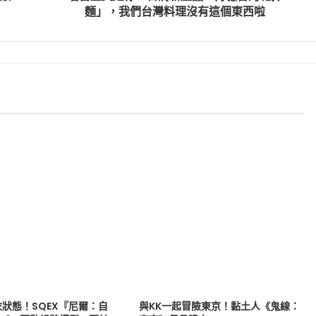
麵」，我們台灣料理沒有這個東西啦
狀態！SQEX『尼爾：自
與KK一起冒險東京！黏土人《鬼線：