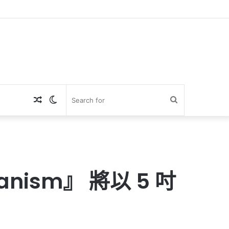
Random
Switch
Search
Article
skin
for
nism』 將以 5 吋