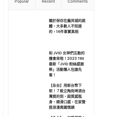
Popular
Recent
Comments
關於保存在龐貝城的屍
體，大多數人不知道
的，14件事實真相
和 JVID 女神們互動的
機會來啦！2023 TRE
最新「JVID 粉絲感謝
祭」活動懶人包搶先
看！
【全台】用新台幣下
架！７款立陶宛啤酒台
灣買的到，超質感瓶
身、順滑口感，在家營
造浪漫異國情調