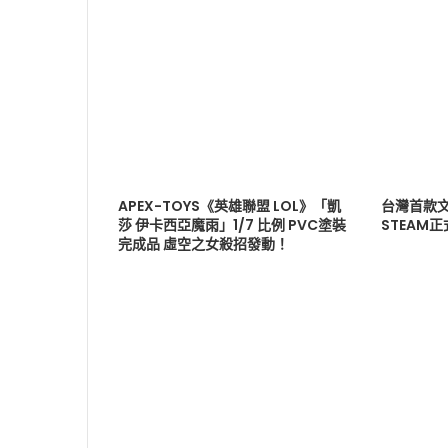
APEX-TOYS《英雄聯盟 LOL》「凱
台灣首款文
莎 伊卡西亞魔雨」1/7 比例 PVC塗裝
STEAM
完成品 虛空之女殺招發動！