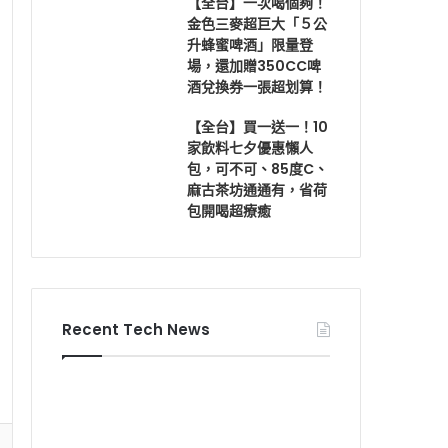
【全台】一次喝個夠！
金色三麥超巨大「５公
升蜂蜜啤酒」限量登
場，還加贈350CC啤
酒兌換券一張超划算！
【全台】買一送一！10
家飲料七夕優惠懶人
包，可不可、85度C、
麻古茶坊通通有，省荷
包開喝超療癒
Recent Tech News