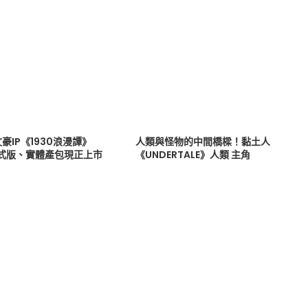
豪IP《1930浪漫譚》
人類與怪物的中間橋樑！黏土人
正式版、實體產包現正上市
《UNDERTALE》人類 主角