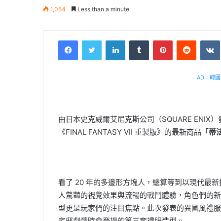
1,054
Less than a minute
Facebook
Twitter
LinkedIn
Tumblr
Pinterest
Reddit
VK
AD：韓國幸
由日本史克威爾艾尼克斯公司（SQUARE ENI
《FINAL FANTASY VII 重製版》的最新商品「
蒂法
看了 20 年的多邊形方塊人，總算等到以現代最新技術
人驚豔的視覺效果與流暢的戰鬥體驗，角色們的新
型更是玩家們的注目焦點。此次發表的異國風禮服造
宅邸劇情時會登場的第三套禮服造型。