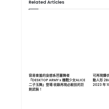
Related Articles
容易害羞的妄想系芭蕾舞者
可再現爆衣
『DESKTOP ARMY x 機戰少女ALICE
動人形 2
二子玉舞』登場 收錄再現必殺技的巨
2023 年 
劍武裝！