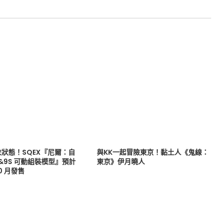
狀態！SQEX『尼爾：自
與KK一起冒險東京！黏土人《鬼線：
B&9S 可動組裝模型』預計
東京》伊月曉人
10 月發售