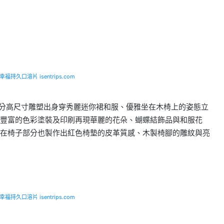
福持久口溶片 isentrips.com
 公分高尺寸雕塑出身穿秀麗迷你裙和服、優雅坐在木椅上的姿態立
豐富的色彩塗裝及印刷再現華麗的花朵、蝴蝶結飾品與和服花
在椅子部分也製作出紅色椅墊的皮革質感、木製椅腳的雕紋與亮
福持久口溶片 isentrips.com