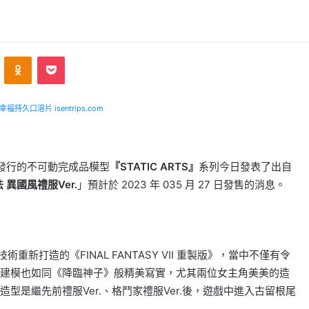
ontakte
Odnoklassniki
Pocket
福持久口溶片 isentrips.com
X）發行的不可動完成品模型
『STATIC ARTS』
系列今日發表了出自
 異國風禮服Ver.
」預計於 2023 年 035 月 27 日發售的消息。
重新打造的《FINAL FANTASY VII 重製版》，當中不僅有令
建模也如同《降臨神子》般精美寫實，尤其兩位女主角美美的造
型是繼先前禮服Ver.、格鬥家禮服Ver.後，遊戲中進入古留根尾