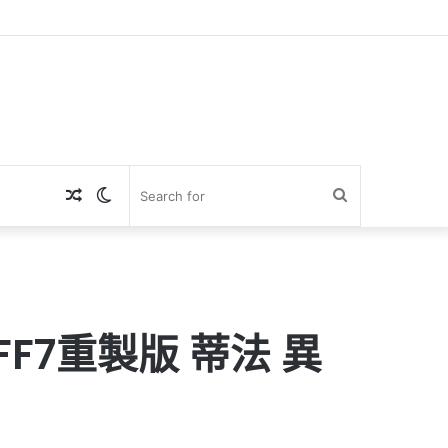
Random
Switch
Search
Article
skin
for
FF7重製版 蒂法 異