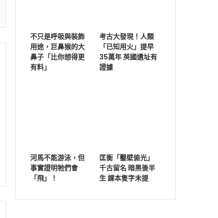
不只是呼吸與裝飾
考古大發現！人類
用途，巨鼻猴的大
「已知用火」提早
鼻子「比你想得更
35萬年 英國遺址有
有料」
證據
河馬不能游泳，但
匡衡「鑿壁偷光」
事實證明牠們會
千古留名 暗黑後半
「飛」！
生 課本隻字未提