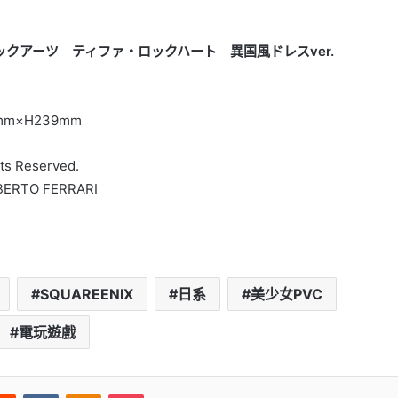
ックアーツ ティファ・ロックハート 異国風ドレスver.
m×H239mm
hts Reserved.
ERTO FERRARI
SQUAREENIX
日系
美少女PVC
電玩遊戲
Reddit
VKontakte
Odnoklassniki
Pocket