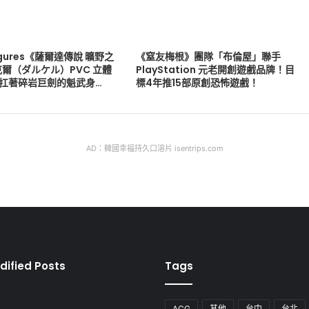
 Figures《薩爾達傳說 曠野之
《窒友梅根》團隊「布倫屋」聯手
爾（ダルケル）PVC 立體
PlayStation 元老開創遊戲品牌！目
版 扛著碎岩巨劍的魁武身…
標4年推15部原創恐怖遊戲！
AD：韓國幸福持久口溶片 isentrips.com
dified Posts
Tags
ACG
其他
台中
台北