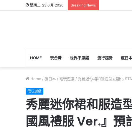
星期二, 23 6 月 2026
Breaking News
HOME
玩台灣
世界不思議
流行趨勢
瘋日
Home
/
瘋日本
/
電玩遊戲
/
秀麗迷你裙和服造型立體化 STATIC
電玩遊戲
秀麗迷你裙和服造型立體
國風禮服 Ver.』預計