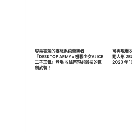
容易害羞的妄想系芭蕾舞者
可再現爆衣
『DESKTOP ARMY x 機戰少女ALICE
動人形 2
二子玉舞』登場 收錄再現必殺技的巨
2023 年 
劍武裝！