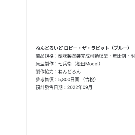
ねんどろいど ロビー・ザ・ラビット（ブルー）
商品規格：塑膠製塗裝完成可動模型・無比例・附專
原型製作：七兵衛（松田Model）
製作協力：ねんどろん
參考售價：5,800日圓 （含稅）
預計發售日期：2022年09月