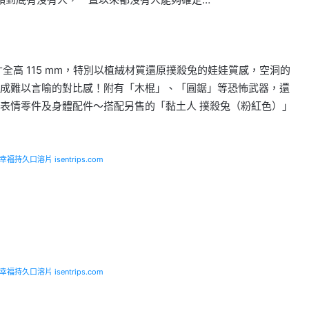
全高 115 mm，特別以植絨材質還原撲殺兔的娃娃質感，空洞的
成難以言喻的對比感！附有「木棍」、「圓鋸」等恐怖武器，還
表情零件及身體配件～搭配另售的「黏土人 撲殺兔（粉紅色）」
福持久口溶片 isentrips.com
福持久口溶片 isentrips.com