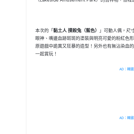
本次的「
黏土人 撲殺兔（藍色）
」可動人偶，尺寸
眼神、嘴邊血跡斑斑的塗裝與明亮可愛的粉紅色形
原遊戲中詭異又狂暴的造型！另外也有無沾染血的
一起賞玩！
AD：韓國幸
AD：韓國幸