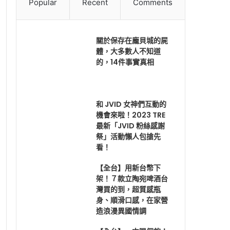
Popular
Recent
Comments
關於保存在龐貝城的屍
體，大多數人不知道
的，14件事實真相
和 JVID 女神們互動的
機會來啦！2023 TRE
最新「JVID 粉絲感謝
祭」活動懶人包搶先
看！
【全台】用新台幣下
架！７款立陶宛啤酒台
灣買的到，超質感瓶
身、順滑口感，在家營
造浪漫異國情調