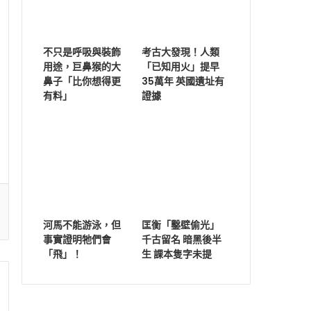
不只是呼吸與裝飾
考古大發現！人類
用途，巨鼻猴的大
「已知用火」提早
鼻子「比你想得更
35萬年 英國遺址有
有料」
證據
河馬不能游泳，但
匡衡「鑿壁偷光」
事實證明牠們會
千古留名 暗黑後半
「飛」！
生 課本隻字未提