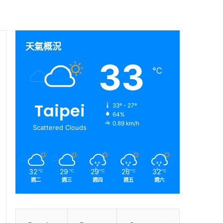
天氣概況
33
℃
Taipei
33º - 27º
64%
0.89 km/h
Scattered Clouds
32
29
29
26
32
℃
℃
℃
℃
℃
週二
週三
週四
週五
週六