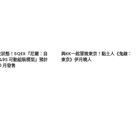
狀態！SQEX『尼爾：自
與KK一起冒險東京！黏土人《鬼線：
B&9S 可動組裝模型』預計
東京》伊月曉人
10 月發售