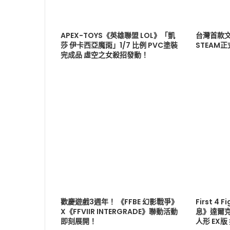
APEX-TOYS《英雄聯盟 LOL》「凱
台灣首款文
莎 伊卡西亞魔雨」1/7 比例 PVC塗裝
STEAM
完成品 虛空之女殺招發動！
歡慶遊戲3週年！ 《FFBE 幻影戰爭》
First 4
X《FFVIIR INTERGRADE》聯動活動
息》達爾克
即刻展開！
人形 EX