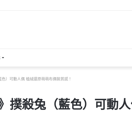
本
藍色）可動人偶 植絨還原萌萌布偶裝質感！
》撲殺兔（藍色）可動人