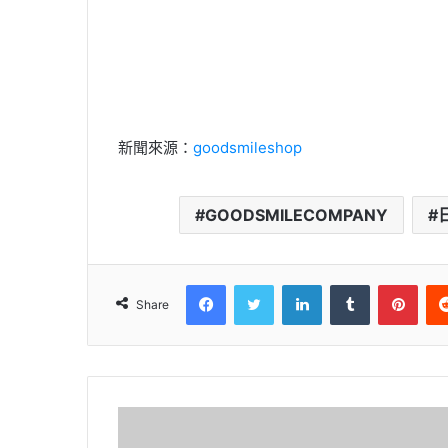
新聞來源：
goodsmileshop
GOODSMILECOMPANY
Facebook
Twitter
LinkedIn
Tumblr
Pinterest
Share