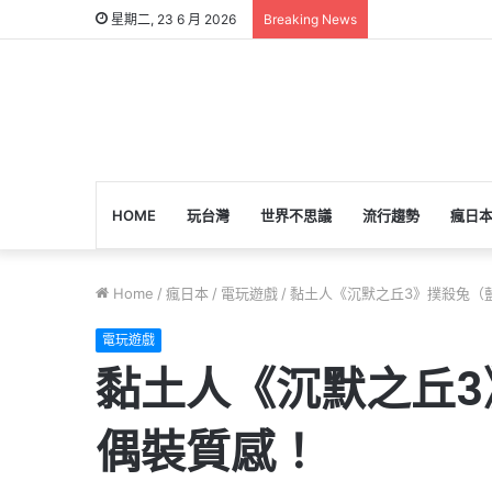
星期二, 23 6 月 2026
Breaking News
HOME
玩台灣
世界不思議
流行趨勢
瘋日
Home
/
瘋日本
/
電玩遊戲
/
黏土人《沉默之丘3》撲殺兔（
電玩遊戲
黏土人《沉默之丘3
偶裝質感！