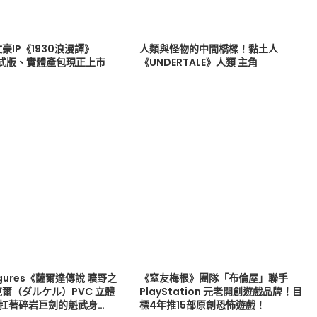
豪IP《1930浪漫譚》
人類與怪物的中間橋樑！黏土人
正式版、實體產包現正上市
《UNDERTALE》人類 主角
 Figures《薩爾達傳說 曠野之
《窒友梅根》團隊「布倫屋」聯手
爾（ダルケル）PVC 立體
PlayStation 元老開創遊戲品牌！目
版 扛著碎岩巨劍的魁武身…
標4年推15部原創恐怖遊戲！