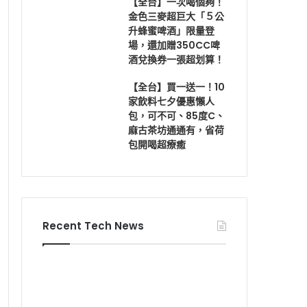
【全台】一次喝個夠！
金色三麥超巨大「５公
升蜂蜜啤酒」限量登
場，還加贈350CC啤
酒兌換券一張超划算！
【全台】買一送一！10
家飲料七夕優惠懶人
包，可不可、85度C、
麻古茶坊通通有，省荷
包開喝超療癒
Recent Tech News