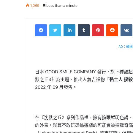
1,069
Less than a minute
Facebook
Twitter
LinkedIn
Tumblr
Pinterest
Reddit
VK
AD：韓國幸
日本 GOOD SMILE COMPANY 發行，旗下
默之丘3》為主題，推出人氣吉祥物「
黏土人 撲
2022 年 09 月發售。
在《沈默之丘》系列作品裡，擁有搶眼鮮明色調、
的外表，就算不敢玩恐怖遊戲的可能會被這獵奇滿
（Lakeside Amusement Park）的吉