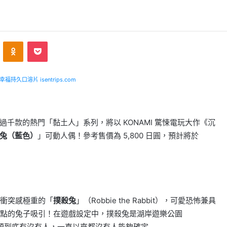
ontakte
Odnoklassniki
Pocket
福持久口溶片 isentrips.com
種類超過千款的熱門「黏土人」系列，將以 KONAMI 驚悚電玩大作《沉
殺兔（藍色）
」可動人偶！參考售價為 5,800 日圓，預計將於
衝突感極重的「
撲殺兔
」（Robbie the Rabbit），可愛恐怖兼具
點的兔子吸引！在遊戲設定中，撲殺兔是湖岸遊樂公園
祥物，但裡頭到底有沒有人，一直以來都沒有人能夠確定…