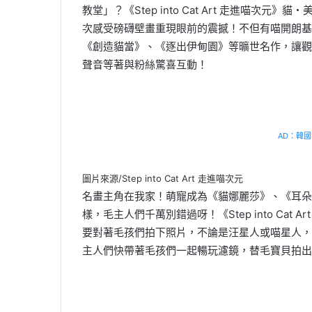
教堂」？《Step into Cat Art 走進喵次
次感受磅礴壁畫重現眼前的震撼！不但有喵開朗基
《創造貓當》、《逐出伊甸園》等曠世名作，讓觀
聲音等著與粉絲驚喜互動！
AD：韓國幸
圖片來源/Step into Cat Art 走進喵次元
名畫主角在我家！萌寵成為《貓娜麗莎》、《耳朵
樣，毛主人們千萬別錯過呀！《Step into Cat
要對著毛孩們拍下照片，不論是汪星人或喵星人，
主人們快帶著毛孩們一起暢玩濾鏡，替毛寶貝拍出