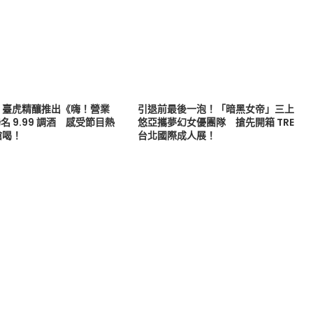
！臺虎精釀推出《嗨！營業
引退前最後一泡！「暗黑女帝」三上
名 9.99 調酒 感受節目熱
悠亞攜夢幻女優團隊 搶先開箱 TRE
搶喝！
台北國際成人展！