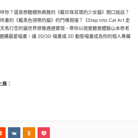
呼你？還是想聽嫻熟典雅的《戴珍珠耳環的少女貓》開口說話？
戴黑色領帶的貓》的鬥嘴現場？《Step into Cat Art 走
天馬行空的貓世界想像通通實現，帶你以視覺聽覺體驗山本修老
物店選購最愛喵畫，讓 2D/3D 喵畫或 2D 動態喵畫成為你的個人專屬
線上展：
Reddit
VKontakte
Odnoklassniki
Pocket