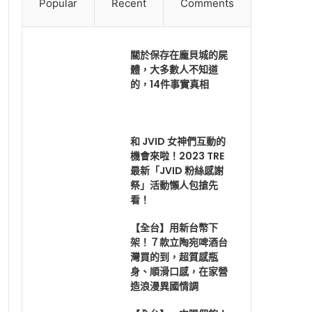
Popular
Recent
Comments
關於保存在龐貝城的屍
體，大多數人不知道
的，14件事實真相
和 JVID 女神們互動的
機會來啦！2023 TRE
最新「JVID 粉絲感謝
祭」活動懶人包搶先
看！
【全台】用新台幣下
架！７款立陶宛啤酒台
灣買的到，超質感瓶
身、順滑口感，在家營
造浪漫異國情調