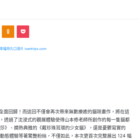
ontakte
Odnoklassniki
Pocket
福持久口溶片 isentrips.com
今年全面回歸！而這回不僅會再次帶來無數療癒的貓咪畫作，將在這
設計，透過了沈浸式的觀展體驗使得山本修老師所創作的每一隻貓都
莎》、嫻熟典雅的《戴珍珠耳環的少女貓》，還是憂鬱寫實的
態體驗等著驚艷粉絲，不僅如此，本次更首次完整展出 124 幅