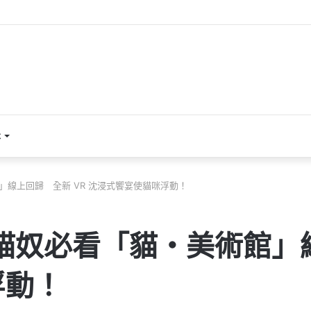
本
館」線上回歸 全新 VR 沈浸式饗宴使貓咪浮動！
！貓奴必看「貓‧美術館」
浮動！