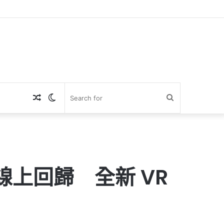
Random
Switch
Search
Article
skin
for
線上回歸 全新 VR