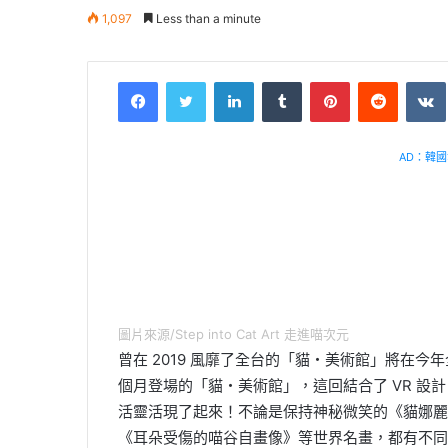
1,097
Less than a minute
Facebook
Twitter
LinkedIn
Tumblr
Pinterest
Reddit
VK
AD：韓國幸
圖片來源/Step into Cat Art 走進喵次元
曾在 2019 風靡了全台的「貓・美術館」將在
個月登場的「貓・美術館」，這回結合了 VR 
活靈活現了起來！不論是保持神秘微笑的《貓娜麗
《耳朵受傷的喵谷自畫像》等世界名畫，都有不同動