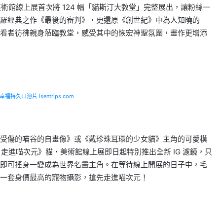
元》貓・美術館線上展首次將 124 幅「貓斯汀大教堂」完整展出，讓粉絲一
羅經典之作《最後的審判》，更還原《創世紀》中為人知曉的
看者彷彿親身蒞臨教堂，感受其中的恢宏神聖氛圍，畫作更增添
福持久口溶片 isentrips.com
受傷的喵谷的自畫像》或《戴珍珠耳環的少女貓》主角的可愛模
 Art 走進喵次元》貓・美術館線上展即日起特別推出全新 IG 濾鏡，只
即可搖身一變成為世界名畫主角。在等待線上開展的日子中，毛
一套身價最高的寵物攝影，搶先走進喵次元！