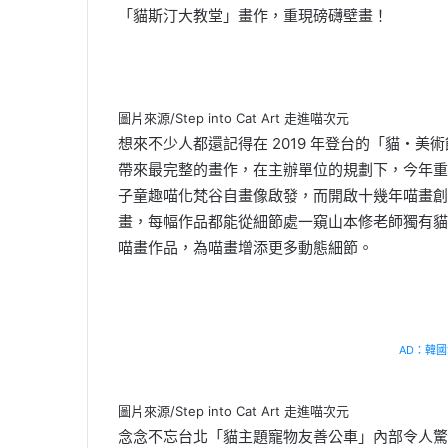
「貓斯汀大教堂」畫作，重現磅礴壁畫！
圖片來源/Step into Cat Art 走進喵次元
想來不少人都還記得在 2019 年登台的「貓・
帶來最完整的畫作，在主辦單位的規劃下，今年重
子童趣喵化梵谷自畫像啟發，而開啟十幾年喵畫創作
畫，每幅作品都能從細節處一窺山本修老師獨有貓世界觀
喵畫作品，為喵畫增添更多動態細節。
AD：韓國幸
圖片來源/Step into Cat Art 走進喵次元
念念不忘台北「貓主題寵物友善公車」內部令人驚