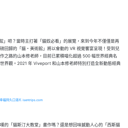
美術館」吧？當時主打著「貓奴必看」的展覽，來到今年不僅僅是再
磅回歸的「貓・美術館」將以會動的 VR 視覺饗宴呈現！受到兒
之路的山本修老師，目前已累積喵化超過 500 幅世界經典名
。2021 年 Viveport 和山本修老師特別打造全新動態經典
福持久口溶片 isentrips.com
嘆的「貓斯汀大教堂」畫作嗎？還是想回味撼動人心的「西斯貓