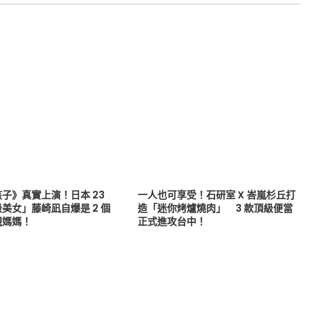
子》真實上演！日本 23
一人也可享受！石研室 X 峇嵐杉丘打
美女」藤崎凪自爆是 2 個
造「迷你烤爐燒肉」 3 款頂級便當
親媽媽！
正式進攻台中！