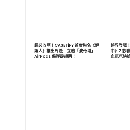
超必收啊！CASETiFY 首度聯名《鏈
跨界登場
鋸人》推出周邊 立體「波奇塔」
中》2 款聯
AirPods 保護殼超萌！
血氣氛快