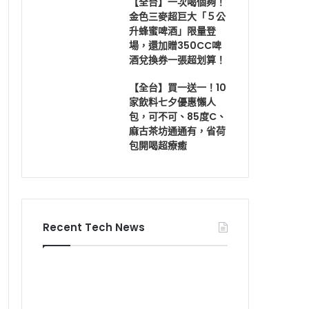
【全台】一次喝個夠！
金色三麥超巨大「５公
升蜂蜜啤酒」限量登
場，還加贈350CC啤
酒兌換券一張超划算！
【全台】買一送一！10
家飲料七夕優惠懶人
包，可不可、85度C、
麻古茶坊通通有，省荷
包開喝超療癒
Recent Tech News