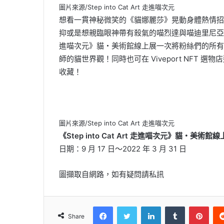
圖片來源/Step into Cat Art 走進喵次元
想看一貫神秘微笑的《貓娜麗莎》晃動身體熱情招
抑或是想親臨眼神帶有殺氣的喵烈達與喵迪里尼亞所畫的《
進喵次元》貓・美術館線上展一次將粉絲們的所有
師的貓世界觀！同時也可在 Viveport NFT 選
收藏！
圖片來源/Step into Cat Art 走進喵次元
《Step into Cat Art 走進喵次元》貓・美術館
日期：9 月 17 日～2022 年 3 月 31 日
圖擷取自網路，如有疑問請私訊
Facebook
Twitter
LinkedIn
Tumblr
Pinterest
Share