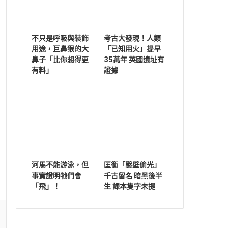
不只是呼吸與裝飾
考古大發現！人類
用途，巨鼻猴的大
「已知用火」提早
鼻子「比你想得更
35萬年 英國遺址有
有料」
證據
河馬不能游泳，但
匡衡「鑿壁偷光」
事實證明牠們會
千古留名 暗黑後半
「飛」！
生 課本隻字未提