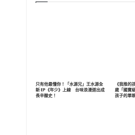
只有他最懂你！「水源兄」王水源全
《我推的孩
新 EP《年少》上線 台味浪漫道出成
歲「國寶級
長辛酸史！
孩子的單