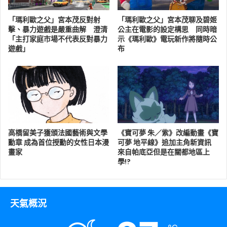
「瑪利歐之父」宮本茂反對射
「瑪利歐之父」宮本茂聊及碧姬
擊、暴力遊戲是嚴重曲解 澄清
公主在電影的設定構思 同時暗
「主打家庭市場不代表反對暴力
示《瑪利歐》電玩新作將隨時公
遊戲」
布
高橋留美子獲頒法國藝術與文學
《寶可夢 朱／紫》改編動畫《寶
勳章 成為首位授勳的女性日本漫
可夢 地平線》追加主角新資訊
畫家
來自帕底亞但是在關都地區上
學!?
天氣概況