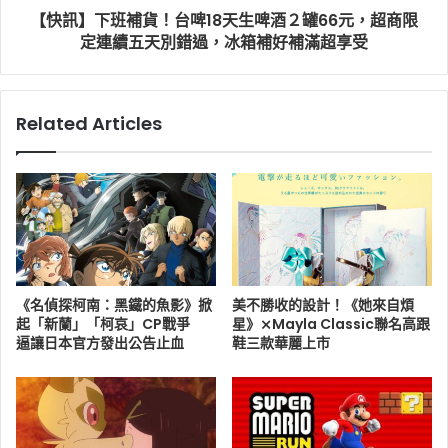
【快訊】下班補貨！台啤18天生啤酒２罐66元，超商限
定連續五天別錯過，冰箱補好補滿超享受
Related Articles
《名偵探柯南：黑鐵的魚影》掀
美不勝收的設計！《她來自煩
起「新蘭」「柯哀」CP戰爭
星》⨯Mayla Classic聯名高跟
逼讓日本官方發出公告止血
鞋三款華麗上市