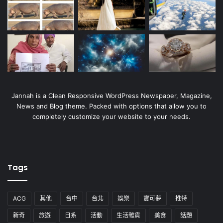
Jannah is a Clean Responsive WordPress Newspaper, Magazine,
News and Blog theme. Packed with options that allow you to
completely customize your website to your needs.
Tags
ACG
其他
台中
台北
娛樂
寶可夢
推特
新奇
旅遊
日系
活動
生活雜貨
美食
話題