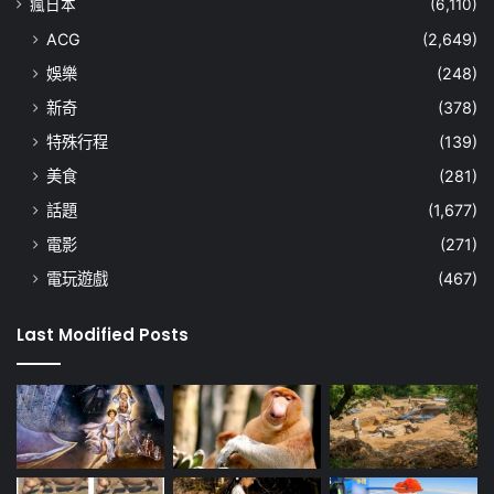
瘋日本
(6,110)
ACG
(2,649)
娛樂
(248)
新奇
(378)
特殊行程
(139)
美食
(281)
話題
(1,677)
電影
(271)
電玩遊戲
(467)
Last Modified Posts