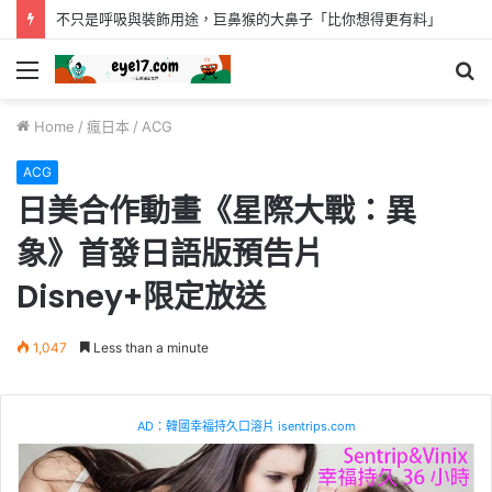
不只是呼吸與裝飾用途，巨鼻猴的大鼻子「比你想得更有料」
Menu
S
fo
Home
/
瘋日本
/
ACG
ACG
日美合作動畫《星際大戰：異
象》首發日語版預告片
Disney+限定放送
1,047
Less than a minute
AD：韓國幸福持久口溶片 isentrips.com