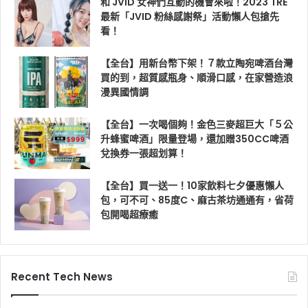
和 JVID 女神們互動的機會來啦！2023 TRE
最新「JVID 粉絲感謝祭」活動懶人包搶先
看！
【全台】用新台幣下架！７款立陶宛啤酒台灣
買的到，超質感瓶身、順滑口感，在家營造浪
漫異國情調
【全台】一次喝個夠！金色三麥超巨大「５公
升蜂蜜啤酒」限量登場，還加贈350CC啤酒
兌換券一張超划算！
【全台】買一送一！10家飲料七夕優惠懶人
包，可不可、85度C、麻古茶坊通通有，省荷
包開喝超療癒
Recent Tech News