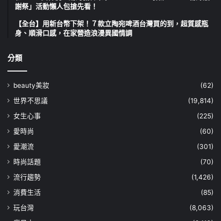
謝祭」活動懶人包搶先看！
【全台】用新台幣下架！７款立陶宛啤酒台灣買的到，超質感瓶
身、順滑口感，在家營造浪漫異國情調
分類
beauty美妝
(62)
世界不思議
(19,814)
女生心事
(225)
愛時尚
(60)
愛潮流
(301)
時尚話題
(70)
流行趨勢
(1,426)
消費生活
(85)
玩台灣
(8,063)