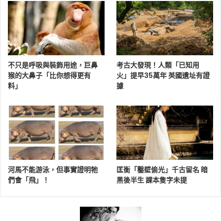
不只是呼吸與裝飾用途，巨鼻
考古大發現！人類「已知用
猴的大鼻子「比你想得更有
火」提早35萬年 英國遺址有證
料」
據
河馬不能游泳，但事實證明牠
匡衡「鑿壁偷光」千古留名 暗
們會「飛」！
黑後半生 課本隻字未提