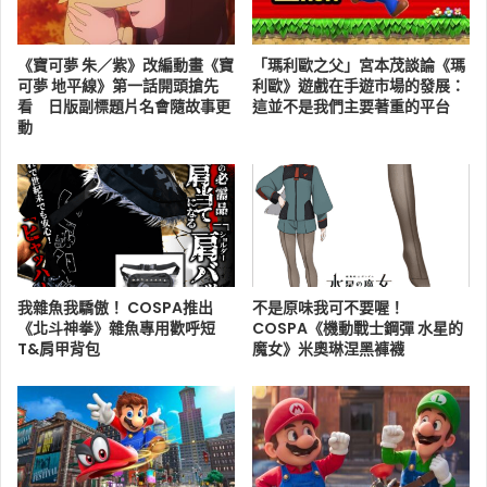
《寶可夢 朱／紫》改編動畫《寶
「瑪利歐之父」宮本茂談論《瑪
可夢 地平線》第一話開頭搶先
利歐》遊戲在手遊市場的發展：
看 日版副標題片名會隨故事更
這並不是我們主要著重的平台
動
我雜魚我驕傲！ COSPA推出
不是原味我可不要喔！
《北斗神拳》雜魚專用歡呼短
COSPA《機動戰士鋼彈 水星的
T&肩甲背包
魔女》米奧琳涅黑褲襪