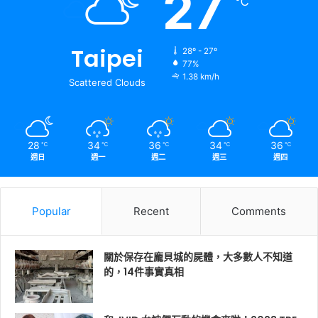
27
℃
Taipei
28º - 27º
77%
1.38 km/h
Scattered Clouds
28
34
36
34
36
℃
℃
℃
℃
℃
週日
週一
週二
週三
週四
Popular
Recent
Comments
關於保存在龐貝城的屍體，大多數人不知道
的，14件事實真相