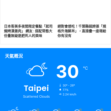
日本客美多夜間限定餐點「起司
絕對會想吃！千葉縣超誇張「規
焗烤漢堡肉」 網友 : 搭配常態大
格外海鮮丼」，直接疊一座塔給
份量無疑是肥死人的美味
你有沒有
天氣概況
30
℃
Taipei
30º - 26º
77%
2.24 km/h
Scattered Clouds