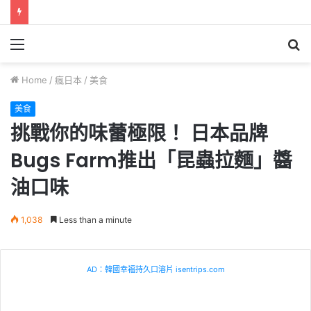
Menu
S
fo
Home
/
瘋日本
/
美食
美食
挑戰你的味蕾極限！ 日本品牌
Bugs Farm推出「昆蟲拉麵」醬
油口味
1,038
Less than a minute
AD：韓國幸福持久口溶片 isentrips.com