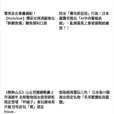
菁英巫女專屬調配！
防治「壽司郎屁孩」行為！日本
《Hololive》櫻巫女與酒廠推出
藏壽司推出「AI中央警報系
「醉鯛魚燒」鯛魚燒利口酒
統」，亂開蓋馬上會被通報給總
部？！
《微熱山丘》山丘芭娜娜歡慶上
致敬經典電玩三色！ 日本香川縣
市滿週年 全新動物朋友造型餅乾
推出限定名物「呆呆獸讚岐烏龍
限定登場 「杯緣子」食玩趣味再
麵」
升級 好吃好玩「蕉」朋友
Have…