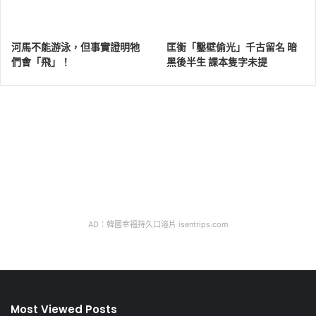
河馬不能游泳，但事實證明牠
匡衡「鑿壁偷光」千古留名 暗
們會「飛」！
黑後半生 課本隻字未提
AD：韓國幸福持久口溶片 isentrips.com
Most Viewed Posts