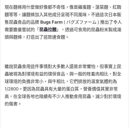
現在麵條用什麼做好像都不奇怪，像是雞蛋麵、菠菜麵、紅麴
麵等等，讓麵條加入其他成分呈現不同風味。不過這次日本販
售昆蟲食品的品牌
Bugs Farm
( バグズファーム ) 推出了令人
需要膽量嘗試的「
昆蟲拉麵
」，透過可食用的昆蟲粉末製成湯
頭與麵條，打造出了這款速食麵。
雖說昆蟲食用這件事情對大多數人還是非常懼怕，但事實上昆
蟲被視為對環境有益的環保食品，與一般的牲畜肉相比，對全
球環境的負擔非常小，與牛相比，它們排放的溫室氣體約為
1/2800。更因為昆蟲具有大量的蛋白質，營養價值其實非常
高，在全球各地也陸續有不少人推動食用昆蟲，減少對於環境
的傷害。