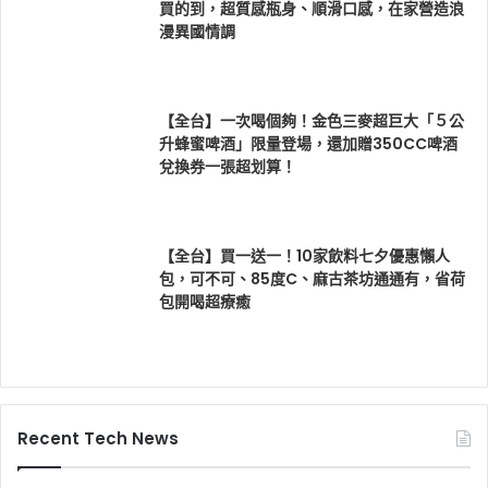
買的到，超質感瓶身、順滑口感，在家營造浪
漫異國情調
【全台】一次喝個夠！金色三麥超巨大「５公
升蜂蜜啤酒」限量登場，還加贈350CC啤酒
兌換券一張超划算！
【全台】買一送一！10家飲料七夕優惠懶人
包，可不可、85度C、麻古茶坊通通有，省荷
包開喝超療癒
Recent Tech News