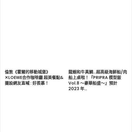
倫敦《霍爾的移動城堡》
龍蝦和牛真鯛…超高級海鮮船/肉
✕LOEWE合作咖啡廳 超美餐點&
船上桌啦！『PRIPRA 模型飯
擺設網友直喊 : 好羨慕！
Vol.8 ～豪華船盛～』預計
2023 年…