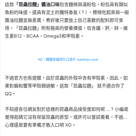
這款
「昆蟲拉麵」醬油口味
包含麵條與湯粉包，粉包具有類似
魚粉的味道，還具有泥土的獨特香氣 ( ? ) ，標榜吃起來與一般
醬油拉麵並無差異，煮好後只要放上自己喜歡的配料即可食
用。「昆蟲拉麵」附有極高的營養價值，包含鐵、鈣、鋅、維
生素B12、BCAA，Omega3和甲殼素。
AD：韓國幸福持久口溶片 isentrips.com
不過官方也有提醒，由於昆蟲的外殼中含有甲殼素，因此，如
果對蝦和蟹等甲殼類過敏，這款「昆蟲拉麵」 就不適合你了
QQ。
不知道各位網友對於這樣的昆蟲商品接受度如何呢 … ? 小編是
覺得起碼它沒有保留昆蟲的原型，或許可以嘗試看看，不過…
心理還是要有準備才敢入口吧 XD。