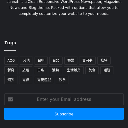
Jannah is a Clean Responsive WordPress Newspaper, Magazine,
News and Blog theme. Packed with options that allow you to
completely customize your website to your needs.
Tags
ACG
其他
台中
台北
娛樂
寶可夢
推特
新奇
旅遊
日系
活動
生活雜貨
美食
話題
鋼彈
電影
電玩遊戲
飲食
Enter
your
Email
address