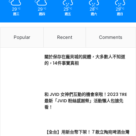
29
29
25
28
29
℃
℃
℃
℃
℃
週三
週四
週五
週六
週日
Popular
Recent
Comments
關於保存在龐貝城的屍體，大多數人不知道
的，14件事實真相
和 JVID 女神們互動的機會來啦！2023 TRE
最新「JVID 粉絲感謝祭」活動懶人包搶先
看！
【全台】用新台幣下架！７款立陶宛啤酒台灣