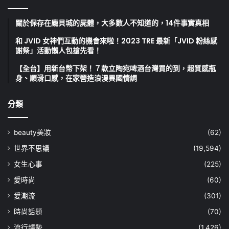
關於保存在龐貝城的屍體，大多數人不知道的，14件事實真相
和 JVID 女神們互動的機會來啦！2023 TRE 最新「JVID 粉絲感
謝祭」活動懶人包搶先看！
【全台】用新台幣下架！７款立陶宛啤酒台灣買的到，超質感瓶
身、順滑口感，在家營造浪漫異國情調
分類
beauty美妝
(62)
世界不思議
(19,594)
女生心事
(225)
愛時尚
(60)
愛潮流
(301)
時尚話題
(70)
流行趨勢
(1,426)