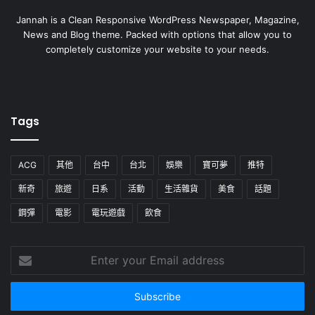
Jannah is a Clean Responsive WordPress Newspaper, Magazine,
News and Blog theme. Packed with options that allow you to
completely customize your website to your needs.
Tags
ACG
其他
台中
台北
娛樂
寶可夢
推特
新奇
旅遊
日系
活動
生活雜貨
美食
話題
鋼彈
電影
電玩遊戲
飲食
Enter
your
Email
address