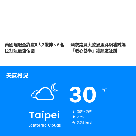
秦國崛起全靠這8人2戰神、6名
深夜路見大蛇過馬路網襪辣媽
臣打造最強帝國
「暖心善舉」獲網友狂讚
天氣概況
30
℃
Taipei
30º - 26º
77%
2.24 km/h
Scattered Clouds