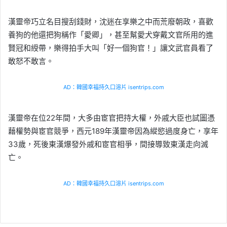
漢靈帝巧立名目搜刮錢財，沈迷在享樂之中而荒廢朝政，喜歡
養狗的他還把狗稱作「愛卿」，甚至幫愛犬穿戴文官所用的進
賢冠和綬帶，樂得拍手大叫「好一個狗官！」讓文武官員看了
敢怒不敢言。
AD：韓國幸福持久口溶片 isentrips.com
漢靈帝在位22年間，大多由宦官把持大權，外戚大臣也試圖憑
藉權勢與宦官競爭，西元189年漢靈帝因為縱慾過度身亡，享年
33歲，死後東漢爆發外戚和宦官相爭，間接導致東漢走向滅
亡。
AD：韓國幸福持久口溶片 isentrips.com