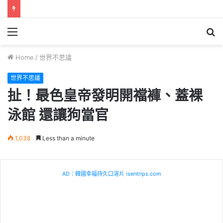
Menu
S
fo
Home
/
世界不思議
世界不思議
扯！最色皇帝發明開襠褲、蓋裸
泳館 還讓狗當官
1,038
Less than a minute
AD：韓國幸福持久口溶片 isentrips.com