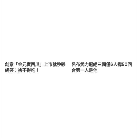
創意「金元寶西瓜」上市就秒殺
呂布武力冠絕三國僅6人撐50回
網笑：捨不得吃！
合第一人是他