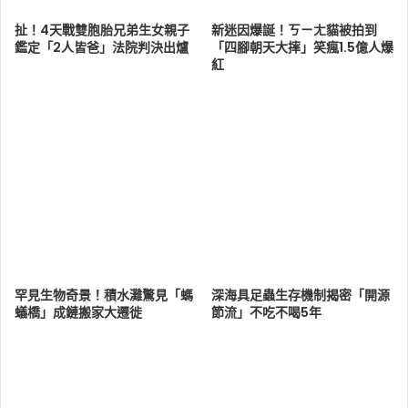
扯！4天戰雙胞胎兄弟生女親子
新迷因爆誕！ㄎㄧㄤ貓被拍到
鑑定「2人皆爸」法院判決出爐
「四腳朝天大摔」笑瘋1.5億人爆
紅
罕見生物奇景！積水灘驚見「螞
深海具足蟲生存機制揭密「開源
蟻橋」成鏈搬家大遷徙
節流」不吃不喝5年