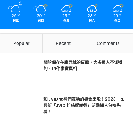
29
29
25
28
29
℃
℃
℃
℃
℃
週三
週四
週五
週六
週日
Popular
Recent
Comments
關於保存在龐貝城的屍體，大多數人不知道
的，14件事實真相
和 JVID 女神們互動的機會來啦！2023 TRE
最新「JVID 粉絲感謝祭」活動懶人包搶先
看！