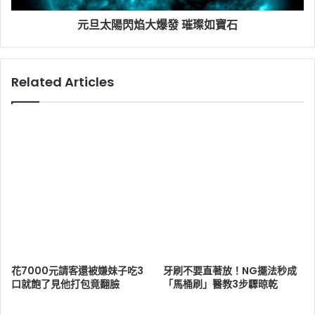
元旦太陽閃焰大爆發 璀璨如寶石
Related Articles
花7000元請客還被嫌妹子吃3
牙刷不要直著放！NG擺法秒成
口就飽了見他打包竟翻臉
「馬桶刷」醫教3步驟晾乾