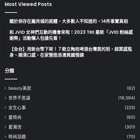
Most Viewed Posts
關於保存在龐貝城的屍體，大多數人不知道的，14件事實真相
和 JVID 女神們互動的機會來啦！2023 TRE 最新「JVID 粉絲感
謝祭」活動懶人包搶先看！
【全台】用新台幣下架！７款立陶宛啤酒台灣買的到，超質感瓶
身、順滑口感，在家營造浪漫異國情調
分類
beauty美妝
(62)
世界不思議
(19,594)
女生心事
(225)
愛時尚
(60)
愛潮流
(301)
時尚話題
(70)