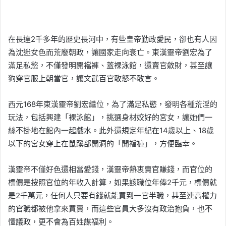
在長達2千多年的歷史長河中，有些皇帝勤政愛民，卻也有人因
為沈迷女色而荒廢朝政，讓國家走向衰亡。東漢靈帝劉宏為了
滿足私慾，不僅發明開襠褲、蓋裸泳館，還賣官斂財，甚至讓
狗穿官服上朝當官，讓文武百官敢怒不敢言。
西元168年東漢靈帝劉宏繼位，為了滿足私慾，發明各種荒淫的
玩法，包括興建「裸泳館」，挑選身材姣好的宮女，讓她們一
絲不掛地在館內一起戲水。此外還規定年紀在14歲以上、18歲
以下的宮女穿上在鼠蹊部開洞的「開襠褲」，方便臨幸。
漢靈帝不僅好色還相當愛錢，漢靈帝熱衷賣官賺錢，而官位的
標價是按照官位的年收入計算，如果該職位年俸2千元，標價就
是2千萬元，任何人只要有錢就能買到一官半職，甚至連高權力
的官職都被他拿來買賣，而這些官員大多沒有政治抱負，也不
懂議政，更不會為百姓謀福利。