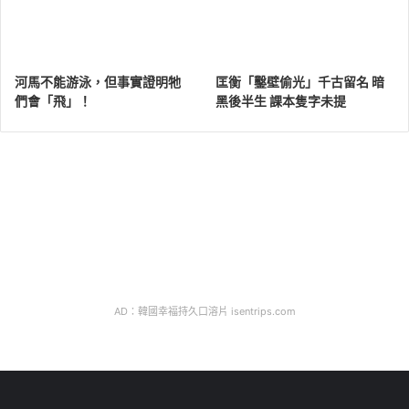
河馬不能游泳，但事實證明牠
匡衡「鑿壁偷光」千古留名 暗
們會「飛」！
黑後半生 課本隻字未提
AD：韓國幸福持久口溶片 isentrips.com