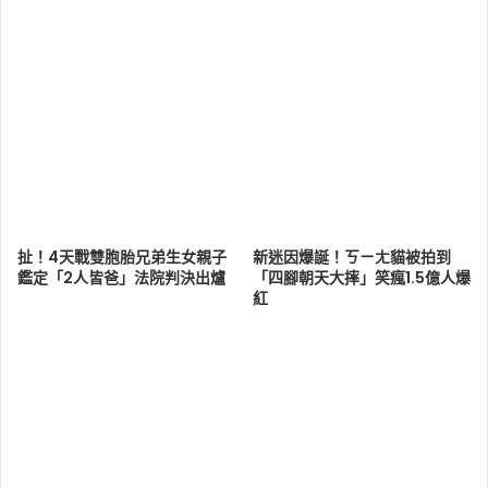
扯！4天戰雙胞胎兄弟生女親子
新迷因爆誕！ㄎㄧㄤ貓被拍到
鑑定「2人皆爸」法院判決出爐
「四腳朝天大摔」笑瘋1.5億人爆
紅