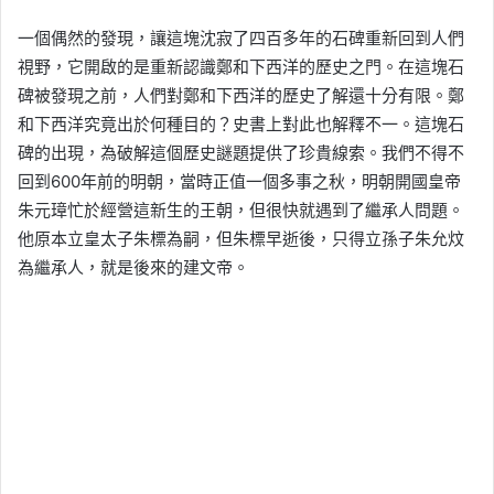
一個偶然的發現，讓這塊沈寂了四百多年的石碑重新回到人們
視野，它開啟的是重新認識鄭和下西洋的歷史之門。在這塊石
碑被發現之前，人們對鄭和下西洋的歷史了解還十分有限。鄭
和下西洋究竟出於何種目的？史書上對此也解釋不一。這塊石
碑的出現，為破解這個歷史謎題提供了珍貴線索。我們不得不
回到600年前的明朝，當時正值一個多事之秋，明朝開國皇帝
朱元璋忙於經營這新生的王朝，但很快就遇到了繼承人問題。
他原本立皇太子朱標為嗣，但朱標早逝後，只得立孫子朱允炆
為繼承人，就是後來的建文帝。