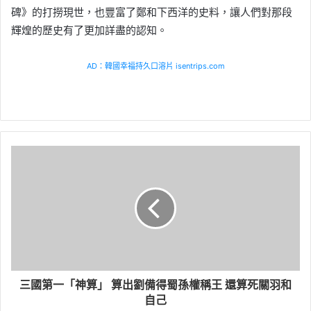
碑》的打撈現世，也豐富了鄭和下西洋的史料，讓人們對那段
輝煌的歷史有了更加詳盡的認知。
AD：韓國幸福持久口溶片 isentrips.com
三國第一「神算」 算出劉備得蜀孫權稱王 還算死關羽和
自己