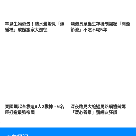
罕見生物奇景！積水灘驚見「螞
深海具足蟲生存機制揭密「開源
蟻橋」成鏈搬家大遷徙
節流」不吃不喝5年
秦國崛起全靠這8人2戰神、6名
深夜路見大蛇過馬路網襪辣媽
臣打造最強帝國
「暖心善舉」獲網友狂讚