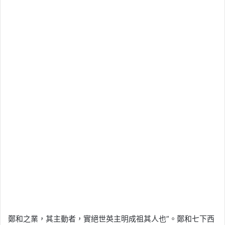
鄭和之業，其主動者，實絕世英主明成祖其人也”。鄭和七下西