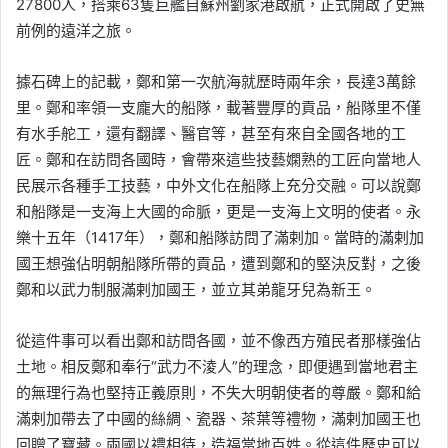
27800人，搭乘63隻巨艦自蘇州劉家港啟航，正式開啟了史無
前例的遠洋之旅。
據石碑上的記載，鄭和第一次航海就歷時兩年余，長達3萬餘
里。鄭和率領一支龐大的船隊，載著豐厚的貢品，船隊里不僅
有水手舵工，還有翻譯、醫官等，甚至有來自全國各地的工
匠。鄭和在訪問各國時，會帶來這些技藝嫻熟的工匠向當地人
民展示各種手工技藝，中外文化在船隊上充分交融。可以說鄭
和船隊是一支海上大國的命脈，更是一支海上文明的使者。永
樂十五年（1417年），鄭和船隊訪問了滿剌加。當時的滿剌加
國王想強佔明朝船隊所帶的貢品，遭到鄭和的堅決反對，之後
鄭和以武力制服滿剌加國王，並立其弟龍牙兒為新王。
從這件事可以看出鄭和訪問各國，並不像西方殖民者那樣強佔
土地。相反鄭和奉行“武力不淩人”的理念，即便遇到當地君主
的無理行為也堅持正義原則，不失大明朝使者的尊嚴。鄭和給
滿剌加帶去了中國的絲綢、瓷器、茶葉等禮物，滿剌加國王也
回贈了寶藏。兩國以禮相待，造福當地百姓。從這件歷史可以