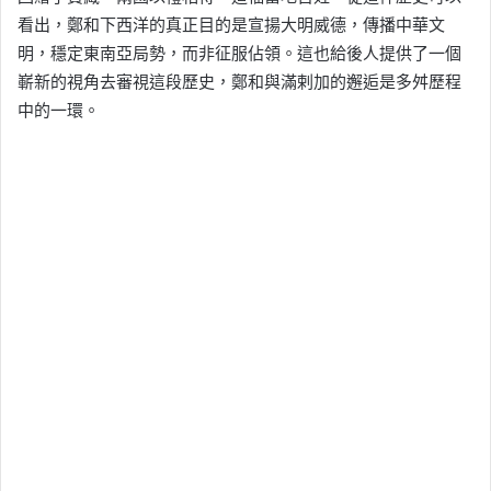
看出，鄭和下西洋的真正目的是宣揚大明威德，傳播中華文
明，穩定東南亞局勢，而非征服佔領。這也給後人提供了一個
嶄新的視角去審視這段歷史，鄭和與滿剌加的邂逅是多舛歷程
中的一環。