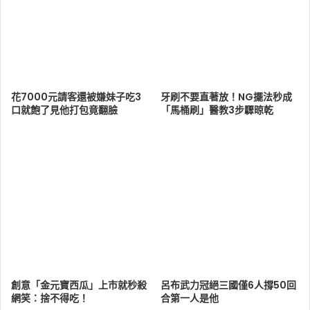
花7000元請客還被嫌妹子吃3
牙刷不要直著放！NG擺法秒成
口就飽了見他打包竟翻臉
「馬桶刷」醫教3步驟晾乾
創意「金元寶西瓜」上市就秒殺
呂布武力冠絕三國僅6人撐50回
網笑：捨不得吃！
合第一人是他