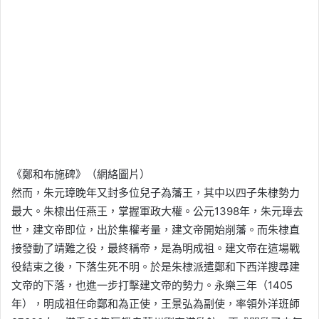
《鄭和布施碑》（網絡圖片）
然而，朱元璋晚年又封多位兒子為藩王，其中以四子朱棣勢力
最大。朱棣出任燕王，掌握軍政大權。公元1398年，朱元璋去
世，建文帝即位，出於集權考量，建文帝開始削藩。而朱棣直
接發動了靖難之役，最終稱帝，是為明成祖。建文帝在這場戰
役結束之後，下落生死不明。於是朱棣派遣鄭和下西洋搜尋建
文帝的下落，也進一步打擊建文帝的勢力。永樂三年（1405
年），明成祖任命鄭和為正使，王景弘為副使，率領外洋班師