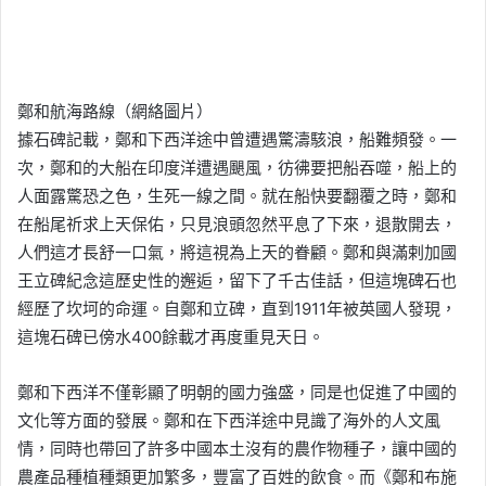
鄭和航海路線（網絡圖片）
據石碑記載，鄭和下西洋途中曾遭遇驚濤駭浪，船難頻發。一
次，鄭和的大船在印度洋遭遇颶風，彷彿要把船吞噬，船上的
人面露驚恐之色，生死一線之間。就在船快要翻覆之時，鄭和
在船尾祈求上天保佑，只見浪頭忽然平息了下來，退散開去，
人們這才長舒一口氣，將這視為上天的眷顧。鄭和與滿剌加國
王立碑紀念這歷史性的邂逅，留下了千古佳話，但這塊碑石也
經歷了坎坷的命運。自鄭和立碑，直到1911年被英國人發現，
這塊石碑已傍水400餘載才再度重見天日。
鄭和下西洋不僅彰顯了明朝的國力強盛，同是也促進了中國的
文化等方面的發展。鄭和在下西洋途中見識了海外的人文風
情，同時也帶回了許多中國本土沒有的農作物種子，讓中國的
農產品種植種類更加繁多，豐富了百姓的飲食。而《鄭和布施