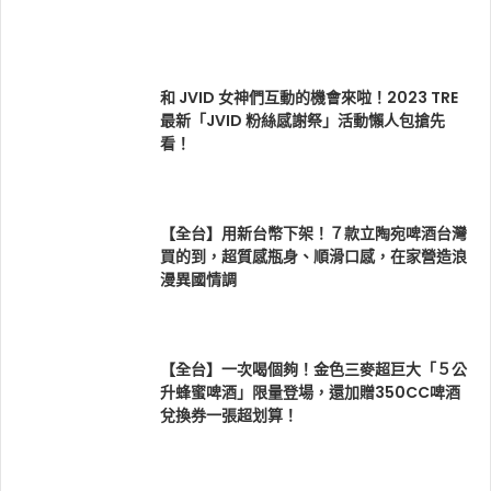
和 JVID 女神們互動的機會來啦！2023 TRE
最新「JVID 粉絲感謝祭」活動懶人包搶先
看！
【全台】用新台幣下架！７款立陶宛啤酒台灣
買的到，超質感瓶身、順滑口感，在家營造浪
漫異國情調
【全台】一次喝個夠！金色三麥超巨大「５公
升蜂蜜啤酒」限量登場，還加贈350CC啤酒
兌換券一張超划算！