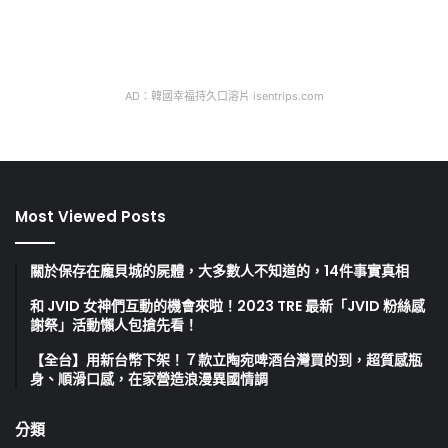
AD：韓國幸福持久口溶片 isentrips.com
Most Viewed Posts
關於保存在龐貝城的屍體，大多數人不知道的，14件事實真相
和 JVID 女神們互動的機會來啦！2023 TRE 最新「JVID 粉絲感
謝祭」活動懶人包搶先看！
【全台】用新台幣下架！７款立陶宛啤酒台灣買的到，超質感瓶
身、順滑口感，在家營造浪漫異國情調
分類