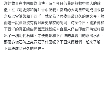
洋的故事在中國廣為流傳，時至今日仍舊是無數中國人的驕
傲。在《明史鄭和傳》當中記載，當時的大明皇帝明成祖朱棣
之所以會讓鄭和下西洋，就是為了尋找失蹤已久的建文帝，然
而這一說法並沒有得到歷史學家的認同！時至今日，關於鄭和
下西洋的真正緣由仍舊眾說紛紜。直至人們在印度洋海域打撈
出了一塊明代石碑，才使得鄭和下西洋的真實目的浮出水面。
那麼這塊石碑上究竟寫了什麼呢？下面就讓我們一起來了解一
下這段塵封已久的歷史。