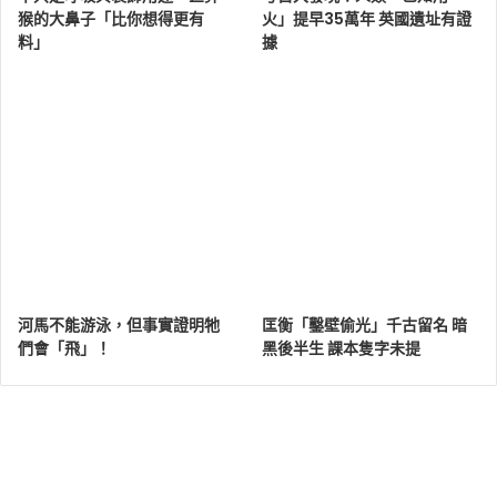
猴的大鼻子「比你想得更有
火」提早35萬年 英國遺址有證
料」
據
河馬不能游泳，但事實證明牠
匡衡「鑿壁偷光」千古留名 暗
們會「飛」！
黑後半生 課本隻字未提