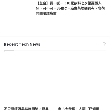
【全台】買一送一！10家飲料七夕優惠懶人
包，可不可、85度C、麻古茶坊通通有，省荷
包開喝超療癒
Recent Tech News
不只是呼吸與裝飾用途，巨鼻
考古大發現！人類「已知用