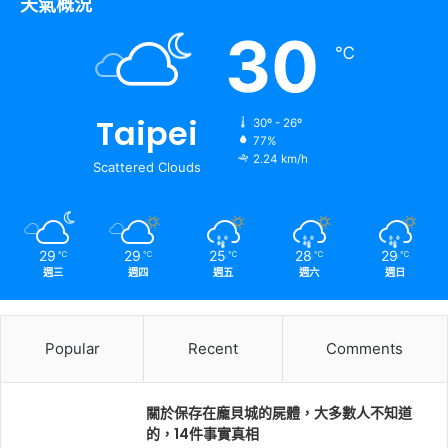
天氣概況
30
℃
Taipei
30º - 26º
77%
2.24 km/h
Scattered Clouds
29
29
25
28
29
℃
℃
℃
℃
℃
週三
週四
週五
週六
週日
Popular
Recent
Comments
關於保存在龐貝城的屍體，大多數人不知道
的，14件事實真相