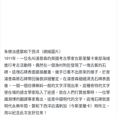
朱棣派遣鄭和下西洋（網絡圖片）
1911年，一位名叫湯普森的英國考古學家在斯里蘭卡東部海域
進行考古活動時，偶然在一個漁村附近發現了一塊古舊的石
碑。這塊石碑表面磨損嚴重，幾乎已看不出原來的樣子，於是
湯普森將石碑帶回倫敦詳細鑒定。在湯普森細細清洗石碑表面
後，一個一個彷彿蝌蚪一般的文字浮現出來。這種奇特的文字
使在場的語言學家陷入了迷惑，就在人們打算放棄時，一位學
識淵博的翻譯專家看出，這是中國明代的文字。這塊石碑就是
明代永樂年間，鄭和下西洋訪滿剌加（今斯里蘭卡）時所立，
用以紀念此次友好往來！