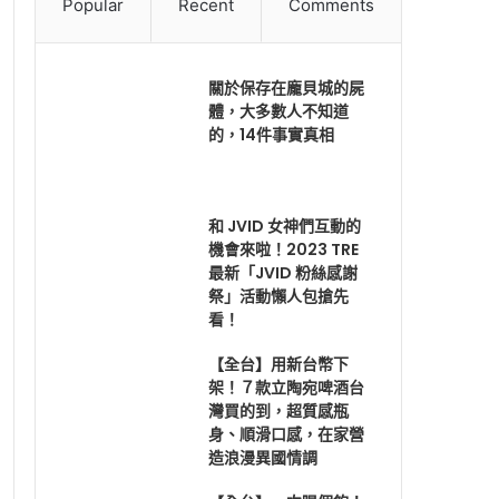
Popular
Recent
Comments
關於保存在龐貝城的屍
體，大多數人不知道
的，14件事實真相
和 JVID 女神們互動的
機會來啦！2023 TRE
最新「JVID 粉絲感謝
祭」活動懶人包搶先
看！
【全台】用新台幣下
架！７款立陶宛啤酒台
灣買的到，超質感瓶
身、順滑口感，在家營
造浪漫異國情調