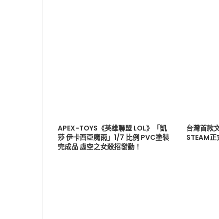
APEX-TOYS《英雄聯盟 LOL》「凱
台灣首款文
莎 伊卡西亞魔雨」1/7 比例 PVC塗裝
STEAM
完成品 虛空之女殺招發動！