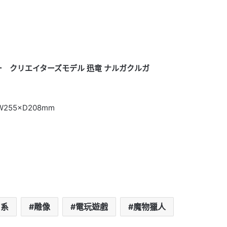
 クリエイターズモデル 迅竜 ナルガクルガ
255×D208mm
日系
雕像
電玩遊戲
魔物獵人