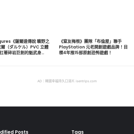
 Figures《薩爾達傳說 曠野之
《窒友梅根》團隊「布倫屋」聯手
爾（ダルケル）PVC 立體
PlayStation 元老開創遊戲品牌！目
版 扛著碎岩巨劍的魁武身…
標4年推15部原創恐怖遊戲！
AD：韓國幸福持久口溶片 isentrips.com
dified Posts
Tags