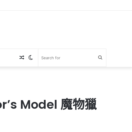
Random
Switch
Search
Article
skin
for
s Model 魔物獵