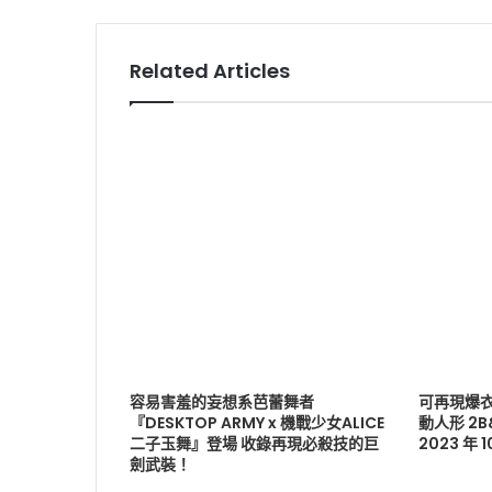
Related Articles
容易害羞的妄想系芭蕾舞者
可再現爆衣
『DESKTOP ARMY x 機戰少女ALICE
動人形 2
二子玉舞』登場 收錄再現必殺技的巨
2023 年 
劍武裝！