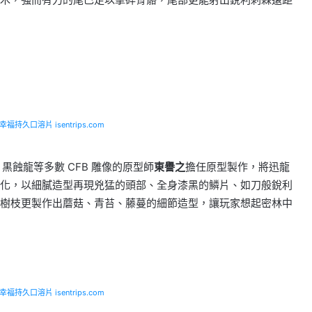
福持久口溶片 isentrips.com
黒蝕龍等多數 CFB 雕像的原型師
東譽之
擔任原型製作，將迅龍
化，以細膩造型再現兇猛的頭部、全身漆黑的鱗片、如刀般銳利
樹枝更製作出蘑菇、青苔、藤蔓的細節造型，讓玩家想起密林中
福持久口溶片 isentrips.com