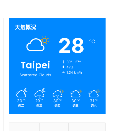
天氣概況
28
℃
Taipei
30º - 27º
47%
1.34 km/h
Scattered Clouds
30
29
30
30
31
℃
℃
℃
℃
℃
週二
週三
週四
週五
週六