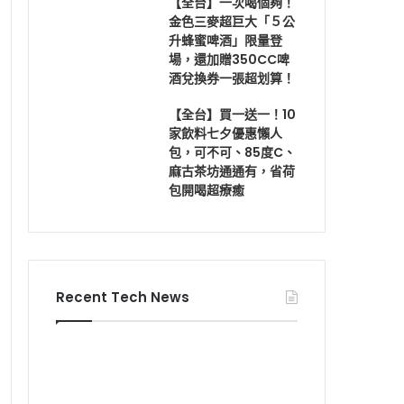
【全台】一次喝個夠！
金色三麥超巨大「５公
升蜂蜜啤酒」限量登
場，還加贈350CC啤
酒兌換券一張超划算！
【全台】買一送一！10
家飲料七夕優惠懶人
包，可不可、85度C、
麻古茶坊通通有，省荷
包開喝超療癒
Recent Tech News