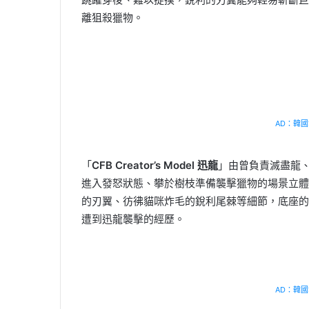
離狙殺獵物。
AD：韓國幸
「
CFB Creator’s Model 迅龍
」由曾負責滅盡龍、
進入發怒狀態、攀於樹枝準備襲擊獵物的場景立體
的刃翼、彷彿貓咪炸毛的銳利尾棘等細節，底座的
遭到迅龍襲擊的經歷。
AD：韓國幸