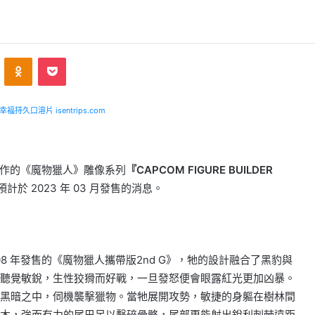
ontakte
Odnoklassniki
Pocket
福持久口溶片 isentrips.com
師合作的《魔物獵人》雕像系列
『CAPCOM FIGURE BUILDER
預計於 2023 年 03 月發售的消息。
08 年發售的《魔物獵人攜帶版2nd G》，牠的設計融合了黑豹與
聽覺敏銳，生性狡猾而好戰，一旦發怒便會眼露紅光更加凶暴。
黑暗之中，伺機襲擊獵物。當牠展開攻勢，敏捷的身軀在樹林間
木，強而有力的尾巴足以擊碎骨骼，尾部更能射出銳利刺棘遠距