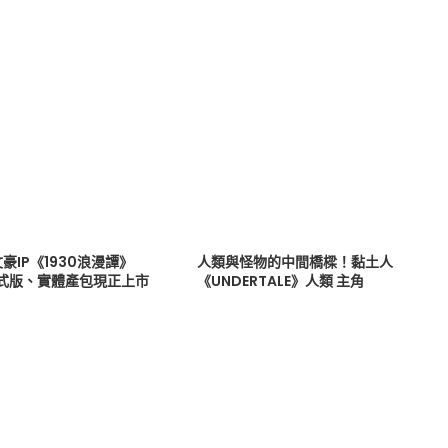
豪IP《1930浪漫譚》
人類與怪物的中間橋樑！黏土人
正式版、實體產包現正上市
《UNDERTALE》人類 主角