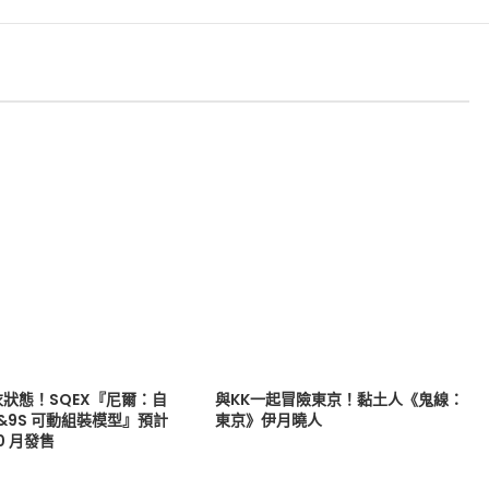
狀態！SQEX『尼爾：自
與KK一起冒險東京！黏土人《鬼線：
B&9S 可動組裝模型』預計
東京》伊月曉人
10 月發售