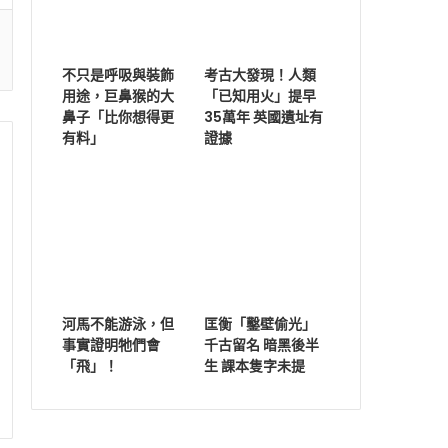
不只是呼吸與裝飾
考古大發現！人類
用途，巨鼻猴的大
「已知用火」提早
鼻子「比你想得更
35萬年 英國遺址有
有料」
證據
河馬不能游泳，但
匡衡「鑿壁偷光」
事實證明牠們會
千古留名 暗黑後半
「飛」！
生 課本隻字未提