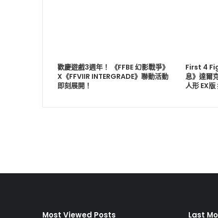
歡慶遊戲3週年！ 《FFBE 幻影戰爭》
First 4
X《FFVIIR INTERGRADE》聯動活動
息》達爾克
即刻展開！
人形 EX
Most Viewed Posts
Last Mo