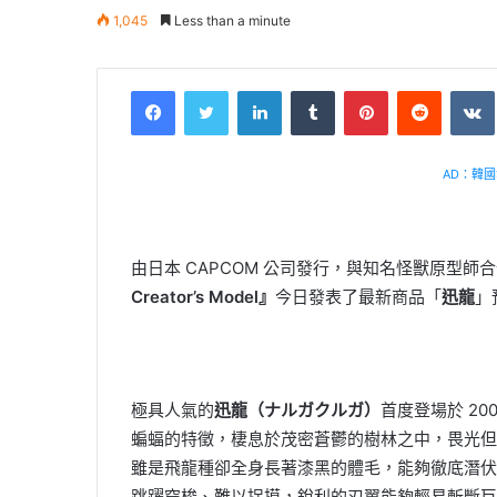
1,045
Less than a minute
Facebook
Twitter
LinkedIn
Tumblr
Pinterest
Reddit
VK
AD：韓國幸
由日本 CAPCOM 公司發行，與知名怪獸原型
Creator’s Model』
今日發表了最新商品「
迅龍
」
極具人氣的
迅龍（ナルガクルガ）
首度登場於 20
蝙蝠的特徵，棲息於茂密蒼鬱的樹林之中，畏光但
雖是飛龍種卻全身長著漆黑的體毛，能夠徹底潛伏
跳躍穿梭、難以捉摸，銳利的刃翼能夠輕易斬斷巨