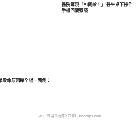
醫院驚現「AI問診！」 醫生桌下操作
手機回覆惹議
母單致命原因曝全場一面倒：
AD：韓國幸福持久口溶片 isentrips.com