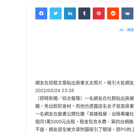
Facebook
Twitter
LinkedIn
Tumblr
Pinterest
Reddit
VK
AD：韓國幸
網友在招租文章貼出房東太太照片，吸引大批網友
2022/03/24 23:28
〔即時新聞／綜合報導〕一名網友在社群貼出房屋
鏡，秀出姣好身材，而他也透露這名女子就是房東
一名網友在臉書公開社團「高雄租屋、出租專屬社
個月1萬5000元出租，租金包含水費、第四台網
不過，網友卻全被文章附圖吸引了眼球，原PO附