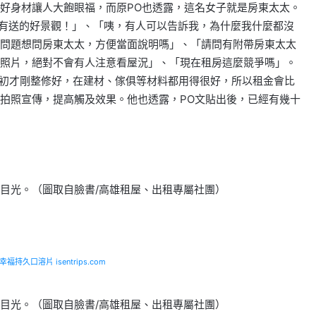
好身材讓人大飽眼福，而原PO也透露，這名女子就是房東太太。
沒有送的好景觀！」、「咦，有人可以告訴我，為什麼我什麼都沒
問題想問房東太太，方便當面說明嗎」、「請問有附帶房東太太
照片，絕對不會有人注意看屋況」、「現在租房這麼競爭嗎」。
本月初才剛整修好，在建材、傢俱等材料都用得很好，所以租金會比
拍照宣傳，提高觸及效果。他也透露，PO文貼出後，已經有幾十
目光。（圖取自臉書/高雄租屋、出租專屬社團）
福持久口溶片 isentrips.com
目光。（圖取自臉書/高雄租屋、出租專屬社團）