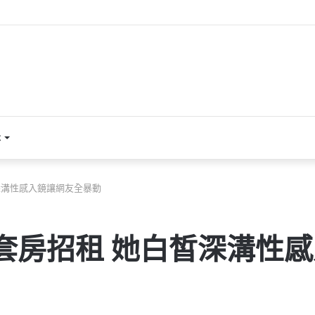
本
深溝性感入鏡讓網友全暴動
5套房招租 她白皙深溝性