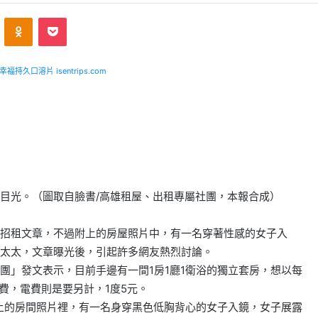
ontakte
Odnoklassniki
Pocket
福持久口溶片 isentrips.com
目光。（圖取自臉書/高雄租屋、出租專屬社團，本報合成）
招租文章，不過附上的房屋照片中，有一名穿著性感的女子入
太太，文章曝光後，引起許多網友熱烈討論。
團」發文表示，目前手邊有一間1房1廳1衛浴的獨立套房，想以每
路費，電費則是要另計，1度5元。
上的房間照片裡，有一名身穿黑色低胸背心的女子入鏡，女子展露