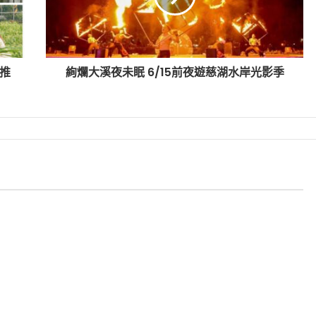
推
絢爛大溪夜未眠 6/15前夜遊慈湖水岸光影季