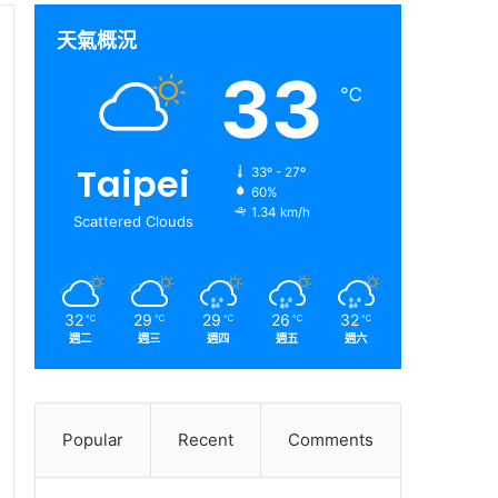
天氣概況
33
℃
Taipei
33º - 27º
60%
1.34 km/h
Scattered Clouds
32
29
29
26
32
℃
℃
℃
℃
℃
週二
週三
週四
週五
週六
Popular
Recent
Comments