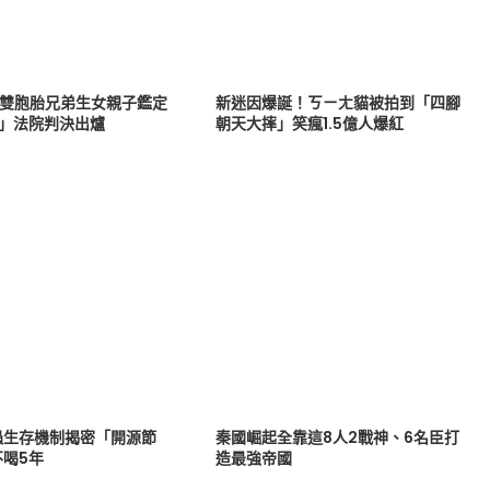
戰雙胞胎兄弟生女親子鑑定
新迷因爆誕！ㄎㄧㄤ貓被拍到「四腳
爸」法院判決出爐
朝天大摔」笑瘋1.5億人爆紅
蟲生存機制揭密「開源節
秦國崛起全靠這8人2戰神、6名臣打
不喝5年
造最強帝國