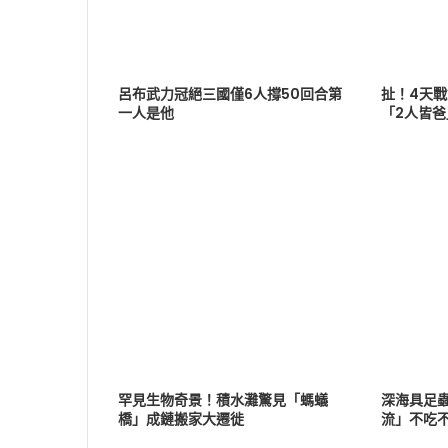
呂布武力冠絕三國僅6人撐50回合第
扯！4天
一人是他
「2人皆
罕見生物奇景！積水灘驚見「螞蟻
深海具足
橋」成鏈搬家大遷徙
流」不吃