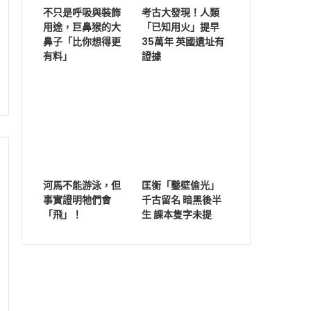
不只是呼吸與裝飾
考古大發現！人類
用途，巨鼻猴的大
「已知用火」提早
鼻子「比你想得更
35萬年 英國遺址有
有料」
證據
河馬不能游泳，但
匡衡「鑿壁偷光」
事實證明牠們會
千古留名 暗黑後半
「飛」！
生 課本隻字未提