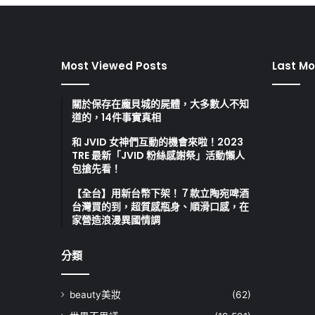
Most Viewed Posts
Last Mo
關於保存在龐貝城的屍體，大多數人不知
道的，14件事實真相
和 JVID 女神們互動的機會來啦！2023
TRE 最新「JVID 粉絲感謝祭」活動懶人
包搶先看！
【全台】用新台幣下架！７款立陶宛啤酒
台灣買的到，超質感瓶身、順滑口感，在
家營造浪漫異國情調
分類
beauty美妝
(62)