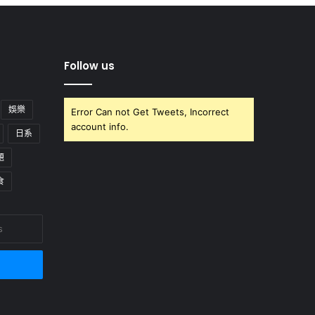
Follow us
娛樂
Error Can not Get Tweets, Incorrect
account info.
日系
題
食