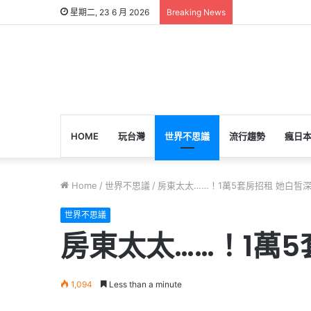
星期二, 23 6 月 2026
Breaking News
HOME
玩台灣
世界不思議
流行趨勢
瘋日
Home
/
世界不思議
/
房東太太……！1萬5套房招租 她白皙
世界不思議
房東太太……！1萬
1,094
Less than a minute