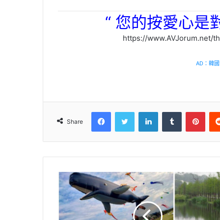
“ 您的按愛心是
https://www.AVJorum.net/thread-
AD：韓國幸
Facebook
Twitter
LinkedIn
Tumblr
Pinterest
Share