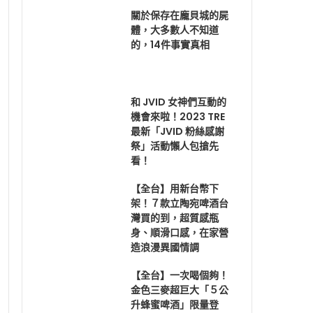
關於保存在龐貝城的屍
體，大多數人不知道
的，14件事實真相
和 JVID 女神們互動的
機會來啦！2023 TRE
最新「JVID 粉絲感謝
祭」活動懶人包搶先
看！
【全台】用新台幣下
架！７款立陶宛啤酒台
灣買的到，超質感瓶
身、順滑口感，在家營
造浪漫異國情調
【全台】一次喝個夠！
金色三麥超巨大「５公
升蜂蜜啤酒」限量登