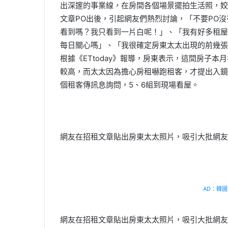
出深邃的事業線，在房間各個場景擺拍生活照，姣
文章PO出後，引起網友們熱烈討論，「不要PO
看到嗎？我只看到一片白呢！」、「我有好多租屋
每日關心嗎」、「我很確定房東太太出現的前幾張
根據《ETtoday》報導，房東表示，這間房子
較高，而太太因為擔心房租嚇跑租客，才提出入鏡
個租客傳訊息詢問，5、6組到現場看屋。
網友在招租文章貼出房東太太照片，吸引大批網友
AD：韓國幸
網友在招租文章貼出房東太太照片，吸引大批網友